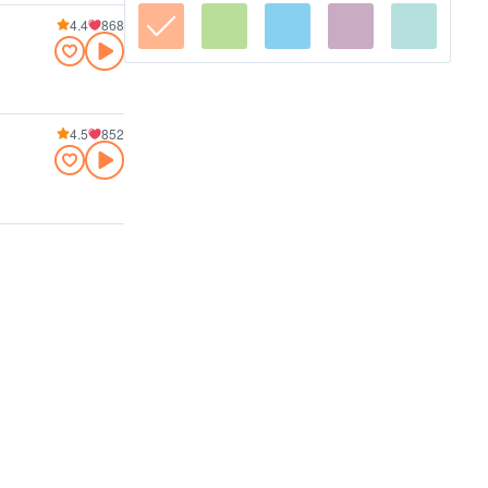
4.4
868
4.5
852