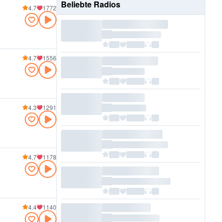
Beliebte Radios
4.7
1772
4.7
1556
4.3
1291
4.7
1178
4.4
1140