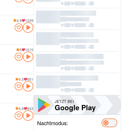
4.8
1039
5
1015
4.5
951
JETZT BEI
Google Play
4.9
943
Nachtmodus: