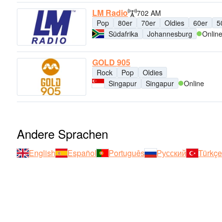
LM Radio
702 AM
Pop
80er
70er
Oldies
60er
5
Südafrika
Johannesburg
Onlin
GOLD 905
Rock
Pop
Oldies
Singapur
Singapur
Online
Andere Sprachen
English
Español
Português
Русский
Türkçe