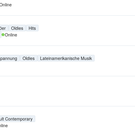
Online
0er
Oldies
Hits
Online
spannung
Oldies
Lateinamerikanische Musik
ult Contemporary
line