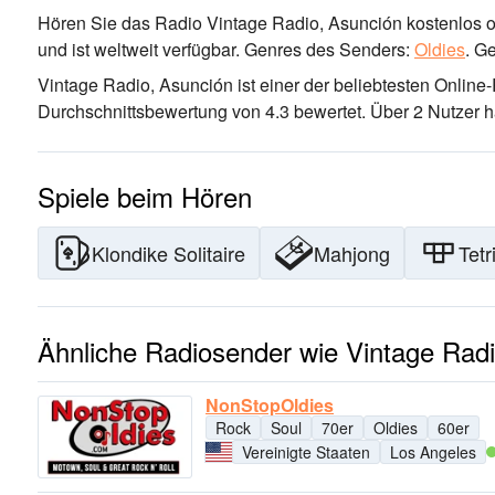
Hören Sie das Radio Vintage Radio, Asunción kostenlos on
und ist weltweit verfügbar.
Genres des Senders:
Oldies
.
Ge
Vintage Radio, Asunción ist einer der beliebtesten Onlin
Durchschnittsbewertung von 4.3 bewertet. Über 2 Nutzer h
Spiele beim Hören
Klondike Solitaire
Mahjong
Tetr
Ähnliche Radiosender wie Vintage Rad
NonStopOldies
Rock
Soul
70er
Oldies
60er
Vereinigte Staaten
Los Angeles