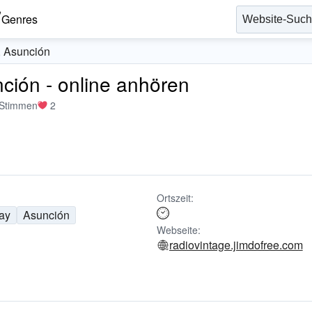
Genres
, Asunción
ción - online anhören
 Stimmen
2
Ortszeit:
ay
Asunción
Webseite:
radiovintage.jimdofree.com