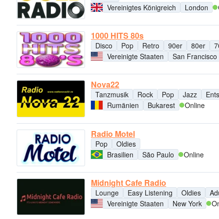
Vereinigtes Königreich
London
1000 HITS 80s
Disco
Pop
Retro
90er
80er
7
Vereinigte Staaten
San Francisco
Nova22
Tanzmusik
Rock
Pop
Jazz
Ent
Rumänien
Bukarest
Online
Radio Motel
Pop
Oldies
Brasilien
São Paulo
Online
Midnight Cafe Radio
Lounge
Easy Listening
Oldies
Ad
Vereinigte Staaten
New York
On