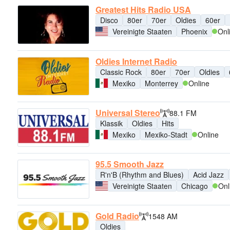
Greatest Hits Radio USA
Disco
80er
70er
Oldies
60er
Vereinigte Staaten
Phoenix
Onl
Oldies Internet Radio
Classic Rock
80er
70er
Oldies
Mexiko
Monterrey
Online
Universal Stereo
88.1 FM
Klassik
Oldies
Hits
Mexiko
Mexiko-Stadt
Online
95.5 Smooth Jazz
R'n'B (Rhythm and Blues)
Acid Jazz
Vereinigte Staaten
Chicago
Onl
Gold Radio
1548 AM
Oldies