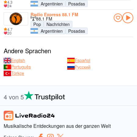
4.3
Argentinien
Posadas
24
Radio Express 88.1 FM
88.1 FM
Pop
Nachrichten
4.7
Argentinien
Posadas
20
Andere Sprachen
English
Español
Português
Русский
Türkçe
4 von 5
Musikalische Entdeckungen aus der ganzen Welt