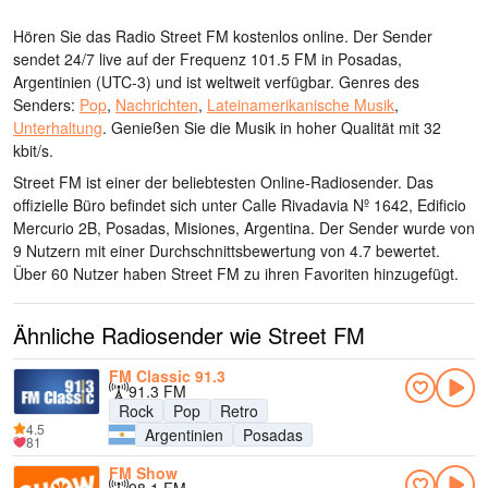
Hören Sie das Radio Street FM kostenlos online. Der Sender
sendet 24/7 live
auf der Frequenz 101.5 FM
in Posadas,
Argentinien
(UTC-3)
und ist weltweit verfügbar.
Genres des
Senders:
Pop
,
Nachrichten
,
Lateinamerikanische Musik
,
Unterhaltung
.
Genießen Sie die Musik
in hoher Qualität
mit 32
kbit/s.
Street FM ist einer der beliebtesten Online-Radiosender
. Das
offizielle Büro befindet sich unter Calle Rivadavia Nº 1642, Edificio
Mercurio 2B, Posadas, Misiones, Argentina
. Der Sender wurde von
9 Nutzern mit einer Durchschnittsbewertung von 4.7 bewertet.
Über 60 Nutzer haben Street FM zu ihren Favoriten hinzugefügt.
Ähnliche Radiosender wie Street FM
FM Classic 91.3
91.3 FM
Rock
Pop
Retro
4.5
Argentinien
Posadas
81
FM Show