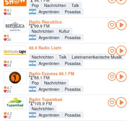
98.1 FM
Pop
Nachrichten
Talk
4.1
Argentinien
Posadas
48
Radio Republica
99.9 FM
Nachrichten
Kultur
5
Argentinien
Posadas
30
88.9 Radio Light
Nachrichten
Talk
Lateinamerikanische Musik
4.3
Argentinien
Posadas
24
Radio Express 88.1 FM
88.1 FM
Pop
Nachrichten
4.7
Argentinien
Posadas
20
Radio Tupambaé
105.9 FM
Nachrichten
4.2
Argentinien
Posadas
12