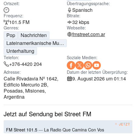
Ortszeit:
Übertragungssprache:
Spanisch
Frequenz:
Bitrate:
101.5 FM
32 kbps
Genres:
Webseite:
fmstreet.com.ar
Pop
Nachrichten
Lateinamerikanische Musik
Unterhaltung
Telefon:
Soziale Medien:
+376-4420 204
Adresse:
Datum der letzten Überprüfung:
Calle Rivadavia Nº 1642,
9. August 2026 um 01:14
Edificio Mercurio 2B,
Posadas, Misiones,
Argentina
Jetzt auf Sendung bei Street FM
JETZT
FM Street 101.5
—
La Radio Que Camina Con Vos