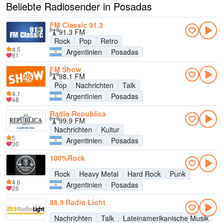
Beliebte Radiosender in Posadas
FM Classic 91.3
91.3 FM
Rock
Pop
Retro
4.5
Argentinien
Posadas
81
FM Show
98.1 FM
Pop
Nachrichten
Talk
4.1
Argentinien
Posadas
48
Radio Republica
99.9 FM
Nachrichten
Kultur
5
Argentinien
Posadas
30
100%Rock
Rock
Heavy Metal
Hard Rock
Punk
4.6
Argentinien
Posadas
26
88.9 Radio Light
Nachrichten
Talk
Lateinamerikanische Musik