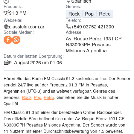
Spanisch
Frequenz:
Genres:
91.3 FM
Rock
Pop
Retro
Webseite:
Telefon:
classicfm.com.ar
+549 03752 421300
Soziale Medien:
Adresse:
Av. Roque Pérez 1931 CP
N3300GPH Posadas
Misiones Argentina
Datum der letzten Überprüfung:
9. August 2026 um 01:06
Hören Sie das Radio FM Classic 91.3 kostenlos online. Der Sender
sendet 24/7 live
auf der Frequenz 91.3 FM
in Posadas,
Argentinien
(UTC-3)
und ist weltweit verfügbar.
Genres des
Senders:
Rock
,
Pop
,
Retro
.
Genießen Sie die Musik
in hoher
Qualität
.
FM Classic 91.3 ist einer der beliebtesten Online-Radiosender
.
Das offizielle Büro befindet sich unter Av. Roque Pérez 1931 CP
N3300GPH Posadas Misiones Argentina
. Der Sender wurde von
11 Nutzern mit einer Durchschnittsbewertung von 4.5 bewertet.