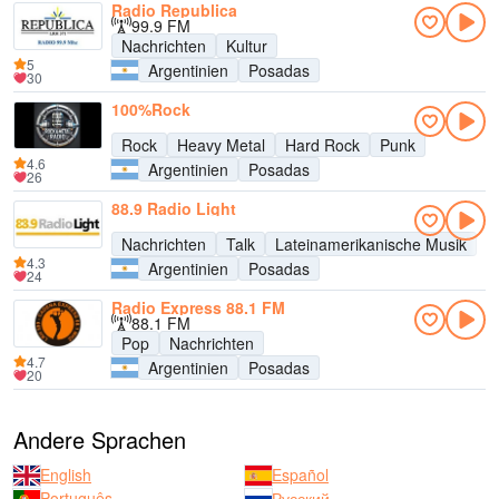
Radio Republica
99.9 FM
Nachrichten
Kultur
5
Argentinien
Posadas
30
100%Rock
Rock
Heavy Metal
Hard Rock
Punk
4.6
Argentinien
Posadas
26
88.9 Radio Light
Nachrichten
Talk
Lateinamerikanische Musik
4.3
Argentinien
Posadas
24
Radio Express 88.1 FM
88.1 FM
Pop
Nachrichten
4.7
Argentinien
Posadas
20
Andere Sprachen
English
Español
Português
Русский