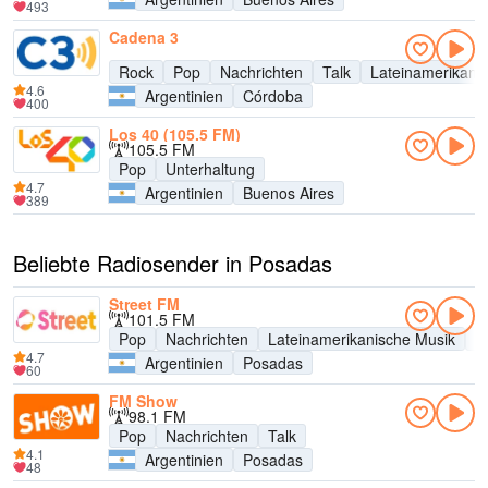
493
Cadena 3
Rock
Pop
Nachrichten
Talk
Lateinamerikani
4.6
Argentinien
Córdoba
400
Los 40 (105.5 FM)
105.5 FM
Pop
Unterhaltung
4.7
Argentinien
Buenos Aires
389
Beliebte Radiosender in Posadas
Street FM
101.5 FM
Pop
Nachrichten
Lateinamerikanische Musik
U
4.7
Argentinien
Posadas
60
FM Show
98.1 FM
Pop
Nachrichten
Talk
4.1
Argentinien
Posadas
48