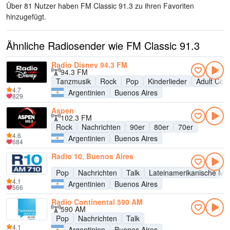
Über 81 Nutzer haben FM Classic 91.3 zu ihren Favoriten
hinzugefügt.
Ähnliche Radiosender wie FM Classic 91.3
Radio Disney 94.3 FM
94.3 FM
Tanzmusik
Rock
Pop
Kinderlieder
Adult Con
4.7
Argentinien
Buenos Aires
829
Aspen
102.3 FM
Rock
Nachrichten
90er
80er
70er
4.6
Argentinien
Buenos Aires
684
Radio 10, Buenos Aires
Pop
Nachrichten
Talk
Lateinamerikanische Mu
4.1
Argentinien
Buenos Aires
566
Radio Continental 590 AM
590 AM
Pop
Nachrichten
Talk
4.1
Argentinien
Buenos Aires