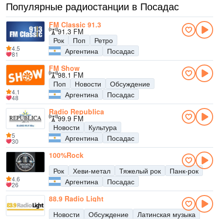
Популярные радиостанции в Посадас
FM Classic 91.3
91.3 FM
Рок
Поп
Ретро
4.5
Аргентина
Посадас
81
FM Show
98.1 FM
Поп
Новости
Обсуждение
4.1
Аргентина
Посадас
48
Radio Republica
99.9 FM
Новости
Культура
5
Аргентина
Посадас
30
100%Rock
Рок
Хеви-метал
Тяжелый рок
Панк-рок
4.6
Аргентина
Посадас
26
88.9 Radio Light
Новости
Обсуждение
Латинская музыка