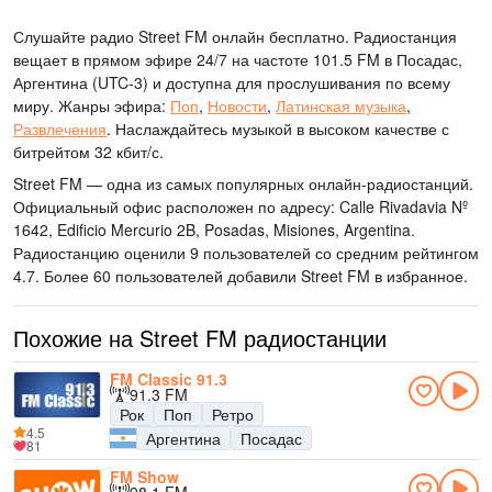
Слушайте радио Street FM онлайн бесплатно. Радиостанция
вещает в прямом эфире 24/7
на частоте 101.5 FM
в Посадас,
Аргентина
(UTC-3)
и доступна для прослушивания по всему
миру.
Жанры эфира:
Поп
,
Новости
,
Латинская музыка
,
Развлечения
.
Наслаждайтесь музыкой
в высоком качестве
с
битрейтом 32 кбит/с.
Street FM — одна из самых популярных онлайн-радиостанций
.
Официальный офис расположен по адресу: Calle Rivadavia Nº
1642, Edificio Mercurio 2B, Posadas, Misiones, Argentina
.
Радиостанцию оценили 9 пользователей со средним рейтингом
4.7. Более 60 пользователей добавили Street FM в избранное.
Похожие на Street FM радиостанции
FM Classic 91.3
91.3 FM
Рок
Поп
Ретро
4.5
Аргентина
Посадас
81
FM Show