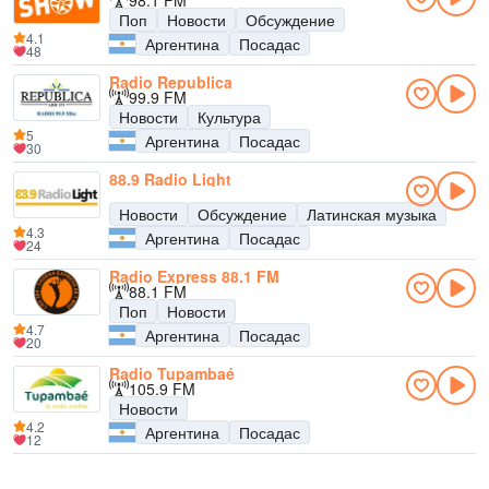
98.1 FM
Поп
Новости
Обсуждение
4.1
Аргентина
Посадас
48
Radio Republica
99.9 FM
Новости
Культура
5
Аргентина
Посадас
30
88.9 Radio Light
Новости
Обсуждение
Латинская музыка
4.3
Аргентина
Посадас
24
Radio Express 88.1 FM
88.1 FM
Поп
Новости
4.7
Аргентина
Посадас
20
Radio Tupambaé
105.9 FM
Новости
4.2
Аргентина
Посадас
12