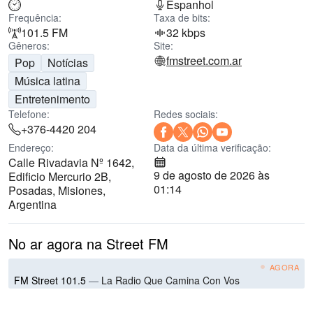
Espanhol
Frequência:
Taxa de bits:
101.5 FM
32 kbps
Gêneros:
Site:
fmstreet.com.ar
Pop
Notícias
Música latina
Entretenimento
Telefone:
Redes sociais:
+376-4420 204
Endereço:
Data da última verificação:
Calle Rivadavia Nº 1642,
9 de agosto de 2026 às
Edificio Mercurio 2B,
01:14
Posadas, Misiones,
Argentina
No ar agora na Street FM
AGORA
FM Street 101.5
—
La Radio Que Camina Con Vos