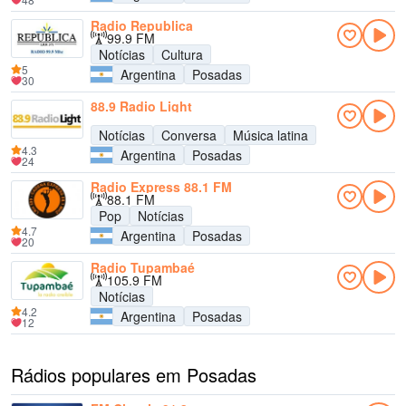
Radio Republica
99.9 FM
Notícias
Cultura
5
Argentina
Posadas
30
88.9 Radio Light
Notícias
Conversa
Música latina
4.3
Argentina
Posadas
24
Radio Express 88.1 FM
88.1 FM
Pop
Notícias
4.7
Argentina
Posadas
20
Radio Tupambaé
105.9 FM
Notícias
4.2
Argentina
Posadas
12
Rádios populares em Posadas