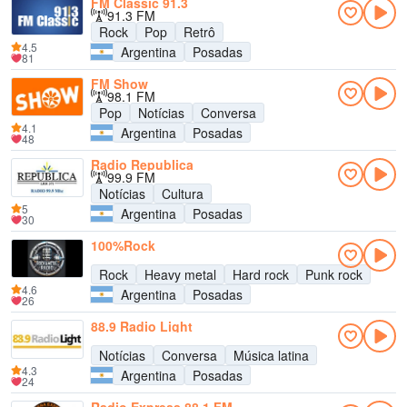
FM Classic 91.3
91.3 FM
Rock
Pop
Retrô
4.5
Argentina
Posadas
81
FM Show
98.1 FM
Pop
Notícias
Conversa
4.1
Argentina
Posadas
48
Radio Republica
99.9 FM
Notícias
Cultura
5
Argentina
Posadas
30
100%Rock
Rock
Heavy metal
Hard rock
Punk rock
4.6
Argentina
Posadas
26
88.9 Radio Light
Notícias
Conversa
Música latina
4.3
Argentina
Posadas
24