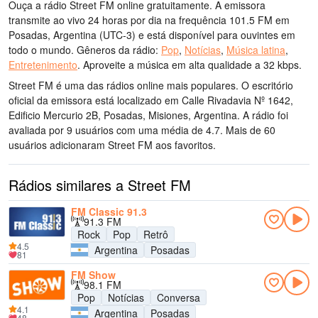
Ouça a rádio Street FM online gratuitamente. A emissora
transmite ao vivo 24 horas por dia
na frequência 101.5 FM
em
Posadas, Argentina
(UTC-3)
e está disponível para ouvintes em
todo o mundo.
Gêneros da rádio:
Pop
,
Notícias
,
Música latina
,
Entretenimento
.
Aproveite a música
em alta qualidade
a 32 kbps.
Street FM é uma das rádios online mais populares
. O escritório
oficial da emissora está localizado em Calle Rivadavia Nº 1642,
Edificio Mercurio 2B, Posadas, Misiones, Argentina
. A rádio foi
avaliada por 9 usuários com uma média de 4.7. Mais de 60
usuários adicionaram Street FM aos favoritos.
Rádios similares a Street FM
FM Classic 91.3
91.3 FM
Rock
Pop
Retrô
4.5
Argentina
Posadas
81
FM Show
98.1 FM
Pop
Notícias
Conversa
4.1
Argentina
Posadas
48