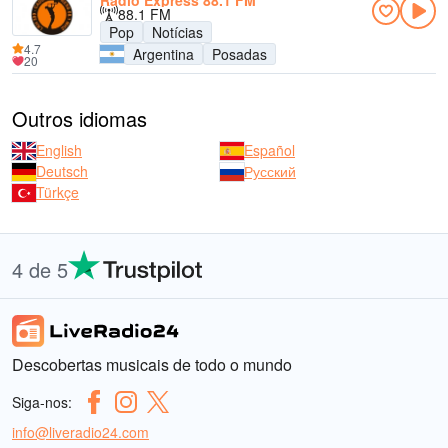
Radio Express 88.1 FM
88.1 FM
Pop
Notícias
4.7
Argentina
Posadas
20
Outros idiomas
English
Español
Deutsch
Русский
Türkçe
4 de 5
Descobertas musicais de todo o mundo
Siga-nos:
info@liveradio24.com