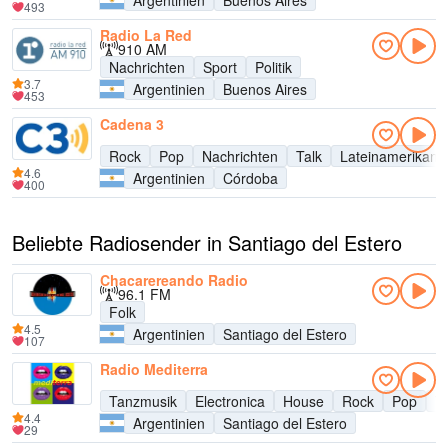
Argentinien
Buenos Aires
493
Radio La Red
910 AM
Nachrichten
Sport
Politik
3.7
Argentinien
Buenos Aires
453
Cadena 3
Rock
Pop
Nachrichten
Talk
Lateinamerikani
4.6
Argentinien
Córdoba
400
Beliebte Radiosender in Santiago del Estero
Chacarereando Radio
96.1 FM
Folk
4.5
Argentinien
Santiago del Estero
107
Radio Mediterra
Tanzmusik
Electronica
House
Rock
Pop
T
4.4
Argentinien
Santiago del Estero
29