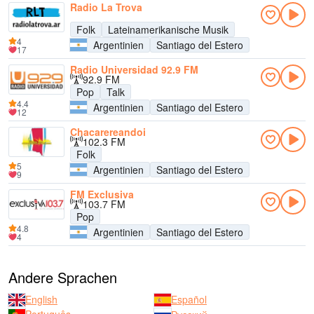
Radio La Trova
Folk
Lateinamerikanische Musik
4
Argentinien
Santiago del Estero
17
Radio Universidad 92.9 FM
92.9 FM
Pop
Talk
4.4
Argentinien
Santiago del Estero
12
Chacarereandoi
102.3 FM
Folk
5
Argentinien
Santiago del Estero
9
FM Exclusiva
103.7 FM
Pop
4.8
Argentinien
Santiago del Estero
4
Andere Sprachen
English
Español