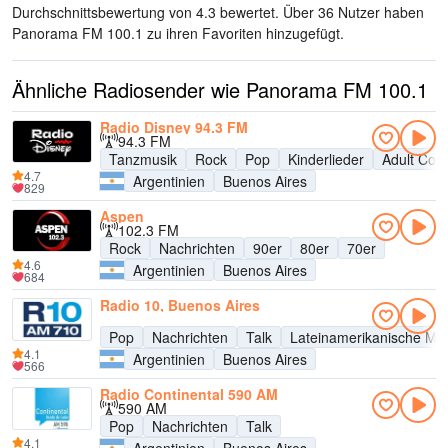
Durchschnittsbewertung von 4.3 bewertet. Über 36 Nutzer haben
Panorama FM 100.1 zu ihren Favoriten hinzugefügt.
Ähnliche Radiosender wie Panorama FM 100.1
Radio Disney 94.3 FM
94.3 FM
Tanzmusik
Rock
Pop
Kinderlieder
Adult Con
4.7
Argentinien
Buenos Aires
829
Aspen
102.3 FM
Rock
Nachrichten
90er
80er
70er
4.6
Argentinien
Buenos Aires
684
Radio 10, Buenos Aires
Pop
Nachrichten
Talk
Lateinamerikanische Mu
4.1
Argentinien
Buenos Aires
566
Radio Continental 590 AM
590 AM
Pop
Nachrichten
Talk
4.1