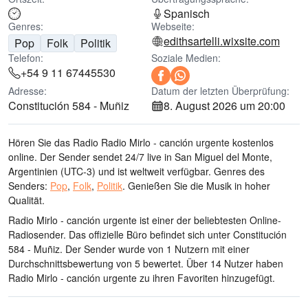
Spanisch
Genres:
Webseite:
edithsartelli.wixsite.com
Pop
Folk
Politik
Telefon:
Soziale Medien:
+54 9 11 67445530
Adresse:
Datum der letzten Überprüfung:
Constitución 584 - Muñiz
8. August 2026 um 20:00
Hören Sie das Radio Radio Mirlo - canción urgente kostenlos
online. Der Sender sendet 24/7 live
in San Miguel del Monte,
Argentinien
(UTC-3)
und ist weltweit verfügbar.
Genres des
Senders:
Pop
,
Folk
,
Politik
.
Genießen Sie die Musik
in hoher
Qualität
.
Radio Mirlo - canción urgente ist einer der beliebtesten Online-
Radiosender
. Das offizielle Büro befindet sich unter Constitución
584 - Muñiz
. Der Sender wurde von 1 Nutzern mit einer
Durchschnittsbewertung von 5 bewertet. Über 14 Nutzer haben
Radio Mirlo - canción urgente zu ihren Favoriten hinzugefügt.