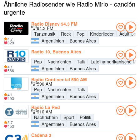
Ähnliche Radiosender wie Radio Mirlo - canción
urgente
Radio Disney 94.3 FM
94.3 FM
Tanzmusik
Rock
Pop
Kinderlieder
Adult Con
4.7
Argentinien
Buenos Aires
829
Radio 10, Buenos Aires
Pop
Nachrichten
Talk
Lateinamerikanische Mu
4.1
Argentinien
Buenos Aires
566
Radio Continental 590 AM
590 AM
Pop
Nachrichten
Talk
4.1
Argentinien
Buenos Aires
493
Radio La Red
910 AM
Nachrichten
Sport
Politik
3.7
Argentinien
Buenos Aires
453
Cadena 3