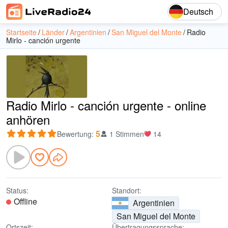
Deutsch
Startseite
Länder
Argentinien
San Miguel del Monte
Radio
Mirlo - canción urgente
Radio Mirlo - canción urgente - online
anhören
5
Bewertung
:
1 Stimmen
14
Status:
Standort:
Offline
Argentinien
San Miguel del Monte
Ortszeit:
Übertragungssprache: