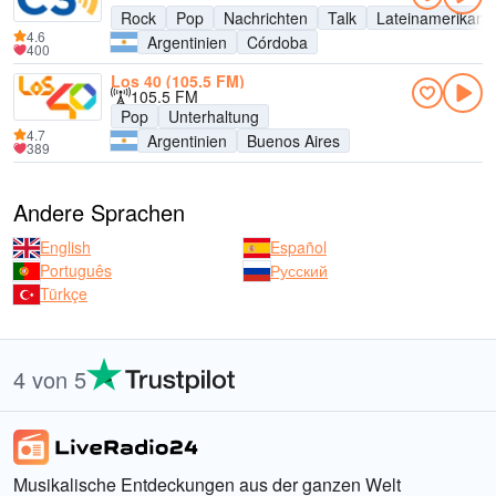
Rock
Pop
Nachrichten
Talk
Lateinamerikani
4.6
Argentinien
Córdoba
400
Los 40 (105.5 FM)
105.5 FM
Pop
Unterhaltung
4.7
Argentinien
Buenos Aires
389
Andere Sprachen
English
Español
Português
Русский
Türkçe
4 von 5
Musikalische Entdeckungen aus der ganzen Welt