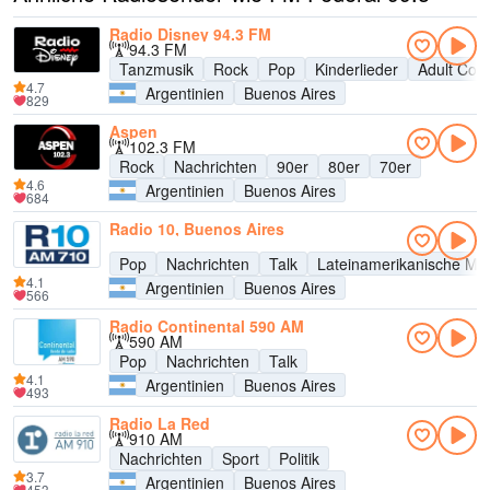
Radio Disney 94.3 FM
94.3 FM
Tanzmusik
Rock
Pop
Kinderlieder
Adult Con
4.7
Argentinien
Buenos Aires
829
Aspen
102.3 FM
Rock
Nachrichten
90er
80er
70er
4.6
Argentinien
Buenos Aires
684
Radio 10, Buenos Aires
Pop
Nachrichten
Talk
Lateinamerikanische Mu
4.1
Argentinien
Buenos Aires
566
Radio Continental 590 AM
590 AM
Pop
Nachrichten
Talk
4.1
Argentinien
Buenos Aires
493
Radio La Red
910 AM
Nachrichten
Sport
Politik
3.7
Argentinien
Buenos Aires
453