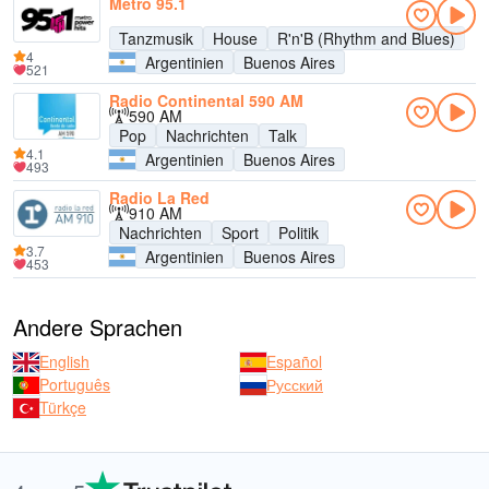
Metro 95.1
Tanzmusik
House
R'n'B (Rhythm and Blues)
4
Argentinien
Buenos Aires
521
Radio Continental 590 AM
590 AM
Pop
Nachrichten
Talk
4.1
Argentinien
Buenos Aires
493
Radio La Red
910 AM
Nachrichten
Sport
Politik
3.7
Argentinien
Buenos Aires
453
Andere Sprachen
English
Español
Português
Русский
Türkçe