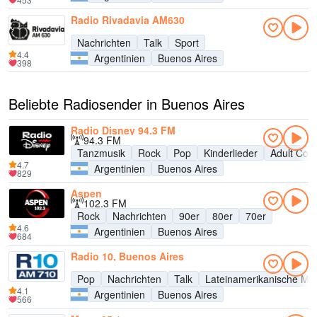
Radio Rivadavia AM630
Nachrichten
Talk
Sport
4.4
Argentinien
Buenos Aires
398
Beliebte Radiosender in Buenos Aires
Radio Disney 94.3 FM
94.3 FM
Tanzmusik
Rock
Pop
Kinderlieder
Adult Con
4.7
Argentinien
Buenos Aires
829
Aspen
102.3 FM
Rock
Nachrichten
90er
80er
70er
4.6
Argentinien
Buenos Aires
684
Radio 10, Buenos Aires
Pop
Nachrichten
Talk
Lateinamerikanische Mu
4.1
Argentinien
Buenos Aires
566