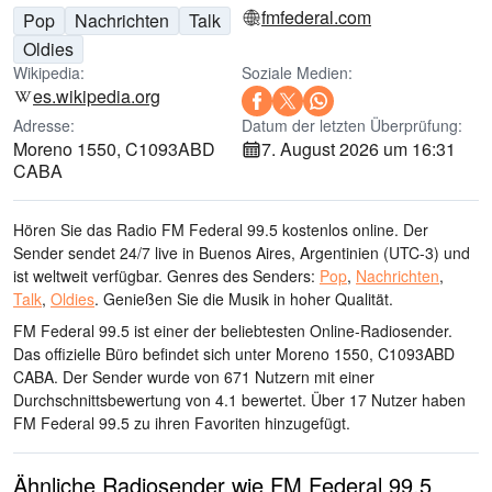
fmfederal.com
Pop
Nachrichten
Talk
Oldies
Wikipedia:
Soziale Medien:
es.wikipedia.org
Adresse:
Datum der letzten Überprüfung:
Moreno 1550, C1093ABD
7. August 2026 um 16:31
CABA
Hören Sie das Radio FM Federal 99.5 kostenlos online. Der
Sender sendet 24/7 live
in Buenos Aires, Argentinien
(UTC-3)
und
ist weltweit verfügbar.
Genres des Senders:
Pop
,
Nachrichten
,
Talk
,
Oldies
.
Genießen Sie die Musik
in hoher Qualität
.
FM Federal 99.5 ist einer der beliebtesten Online-Radiosender
.
Das offizielle Büro befindet sich unter Moreno 1550, C1093ABD
CABA
. Der Sender wurde von 671 Nutzern mit einer
Durchschnittsbewertung von 4.1 bewertet. Über 17 Nutzer haben
FM Federal 99.5 zu ihren Favoriten hinzugefügt.
Ähnliche Radiosender wie FM Federal 99.5