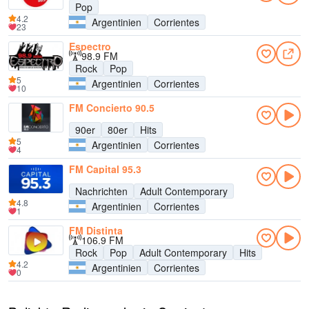
Pop
4.2
Argentinien
Corrientes
23
Espectro
98.9 FM
Rock
Pop
5
Argentinien
Corrientes
10
FM Concierto 90.5
90er
80er
Hits
5
Argentinien
Corrientes
4
FM Capital 95.3
Nachrichten
Adult Contemporary
4.8
Argentinien
Corrientes
1
FM Distinta
106.9 FM
Rock
Pop
Adult Contemporary
Hits
4.2
Argentinien
Corrientes
0