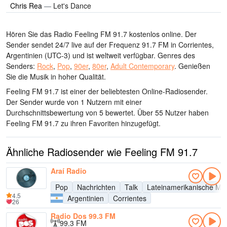
Chris Rea
—
Let's Dance
Hören Sie das Radio Feeling FM 91.7 kostenlos online. Der
Sender sendet 24/7 live
auf der Frequenz 91.7 FM
in Corrientes,
Argentinien
(UTC-3)
und ist weltweit verfügbar.
Genres des
Senders:
Rock
,
Pop
,
90er
,
80er
,
Adult Contemporary
.
Genießen
Sie die Musik
in hoher Qualität
.
Feeling FM 91.7 ist einer der beliebtesten Online-Radiosender
.
Der Sender wurde von 1 Nutzern mit einer
Durchschnittsbewertung von 5 bewertet. Über 55 Nutzer haben
Feeling FM 91.7 zu ihren Favoriten hinzugefügt.
Ähnliche Radiosender wie Feeling FM 91.7
Araí Radio
Pop
Nachrichten
Talk
Lateinamerikanische Mu
4.5
Argentinien
Corrientes
26
Radio Dos 99.3 FM
99.3 FM