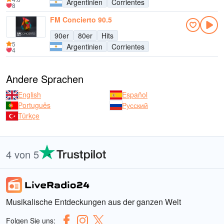
Argentinien
Corrientes
8
FM Concierto 90.5
90er
80er
Hits
5
Argentinien
Corrientes
4
Andere Sprachen
English
Español
Português
Русский
Türkçe
4 von 5
Musikalische Entdeckungen aus der ganzen Welt
Folgen Sie uns: