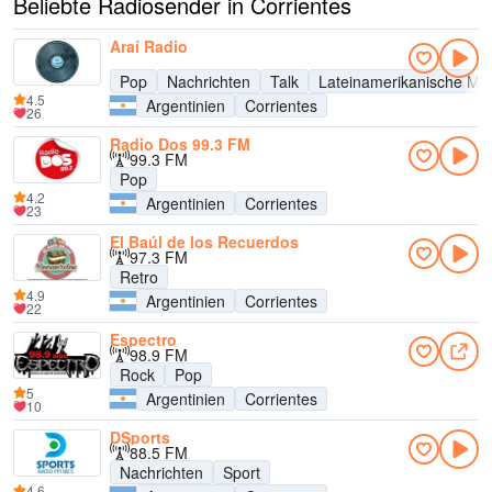
Beliebte Radiosender in Corrientes
Araí Radio
Pop
Nachrichten
Talk
Lateinamerikanische Mu
4.5
Argentinien
Corrientes
26
Radio Dos 99.3 FM
99.3 FM
Pop
4.2
Argentinien
Corrientes
23
El Baúl de los Recuerdos
97.3 FM
Retro
4.9
Argentinien
Corrientes
22
Espectro
98.9 FM
Rock
Pop
5
Argentinien
Corrientes
10
DSports
88.5 FM
Nachrichten
Sport
4.6