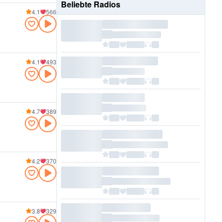
Beliebte Radios
4.1
566
4.1
493
4.7
389
4.2
370
3.8
329