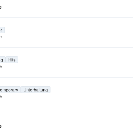
e
r
e
ng
Hits
e
temporary
Unterhaltung
e
e