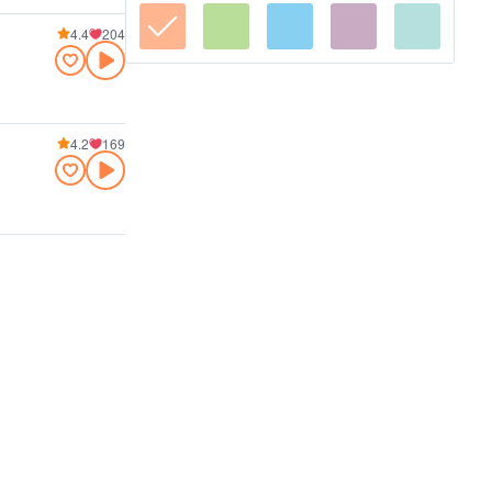
4.4
204
4.2
169