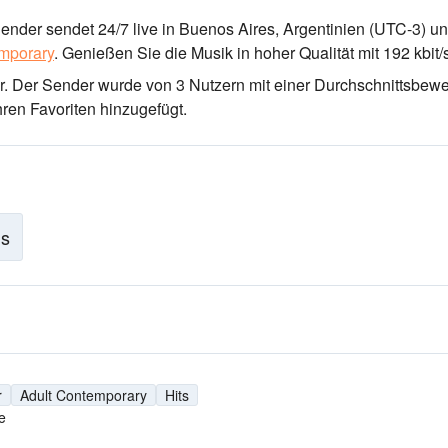
ender sendet 24/7 live
in Buenos Aires, Argentinien
(UTC-3)
und
mporary
.
Genießen Sie die Musik
in hoher Qualität
mit 192 kbit/
r
. Der Sender wurde von 3 Nutzern mit einer Durchschnittsbew
ren Favoriten hinzugefügt.
is
r
Adult Contemporary
Hits
e