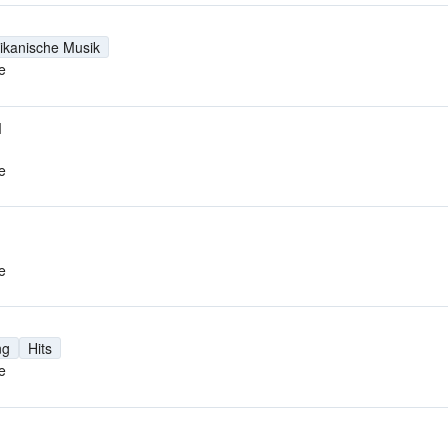
ikanische Musik
e
M
e
e
ng
Hits
e