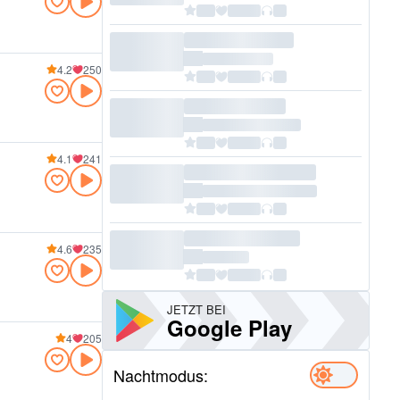
4.2
250
4.1
241
4.6
235
JETZT BEI
Google Play
4
205
Nachtmodus: