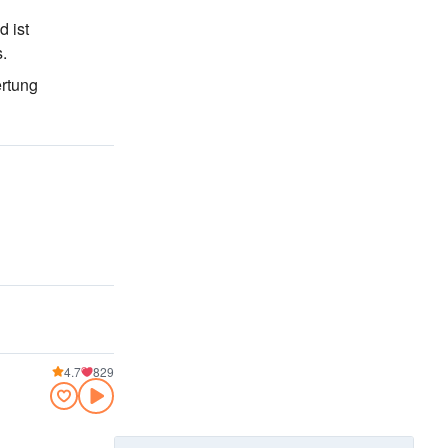
 ist
s.
ertung
4.7
829