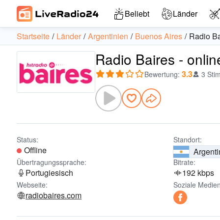
Beliebt
Länder
Startseite
Länder
Argentinien
Buenos Aires
Radio Ba
Radio Baires - onli
3.3
Bewertung
:
3 Sti
Status:
Standort:
Offline
Argenti
Übertragungssprache:
Bitrate:
Portugiesisch
192 kbps
Webseite:
Soziale Medien
radiobaires.com