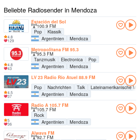
Beliebte Radiosender in Mendoza
Estación del Sol
100.9 FM
Pop
Klassik
4.8
Argentinien
Mendoza
129
Metropolitana FM 95.3
95.3 FM
Tanzmusik
Electronica
Pop
4.8
Argentinien
Mendoza
43
LV 23 Radio Río Atuel 88.9 FM
Pop
Nachrichten
Talk
Lateinamerikanische Mu
4.5
Argentinien
Mendoza
37
Radio A 105.7 FM
105.7 FM
Rock
5
Argentinien
Mendoza
36
Always FM
92.7 FM