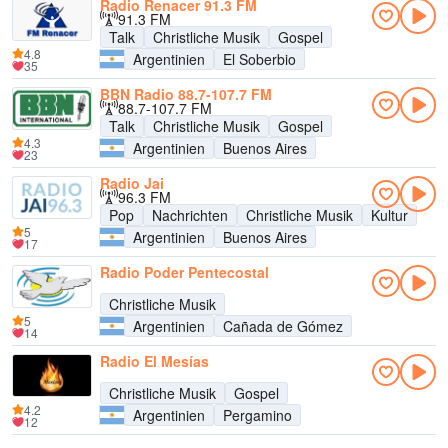
Radio Renacer 91.3 FM
91.3 FM
Talk
Christliche Musik
Gospel
4.8
Argentinien
El Soberbio
35
BBN Radio 88.7-107.7 FM
88.7-107.7 FM
Talk
Christliche Musik
Gospel
4.3
Argentinien
Buenos Aires
23
Radio Jai
96.3 FM
Pop
Nachrichten
Christliche Musik
Kultur
5
Argentinien
Buenos Aires
17
Radio Poder Pentecostal
Christliche Musik
5
Argentinien
Cañada de Gómez
14
Radio El Mesías
Christliche Musik
Gospel
4.2
Argentinien
Pergamino
12