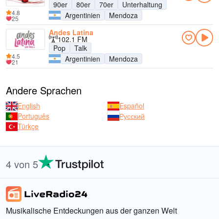
90er
80er
70er
Unterhaltung
4.8
Argentinien
Mendoza
25
Andes Latina
102.1 FM
Pop
Talk
4.5
Argentinien
Mendoza
21
Andere Sprachen
English
Español
Português
Русский
Türkçe
4 von 5
Musikalische Entdeckungen aus der ganzen Welt