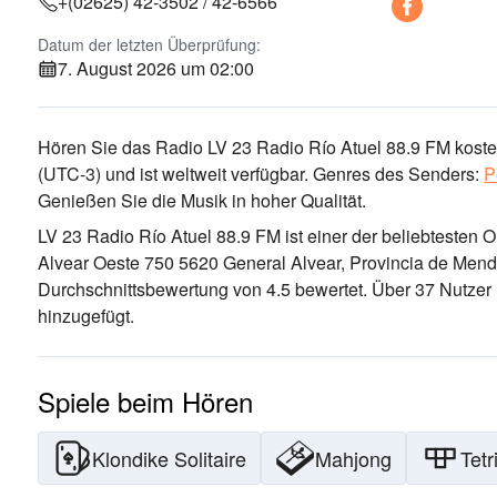
+(02625) 42-3502 / 42-6566
Datum der letzten Überprüfung:
7. August 2026 um 02:00
Hören Sie das Radio LV 23 Radio Río Atuel 88.9 FM kosten
(UTC-3)
und ist weltweit verfügbar.
Genres des Senders:
P
Genießen Sie die Musik
in hoher Qualität
.
LV 23 Radio Río Atuel 88.9 FM ist einer der beliebtesten 
Alvear Oeste 750 5620 General Alvear, Provincia de Mend
Durchschnittsbewertung von 4.5 bewertet. Über 37 Nutzer 
hinzugefügt.
Spiele beim Hören
Klondike Solitaire
Mahjong
Tetr