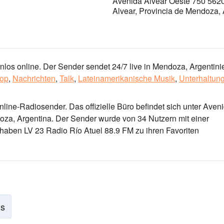
Avenida Alvear Oeste 750 562
Alvear, Provincia de Mendoza, 
los online. Der Sender sendet 24/7 live
in Mendoza, Argentini
op
,
Nachrichten
,
Talk
,
Lateinamerikanische Musik
,
Unterhaltun
Online-Radiosender
. Das offizielle Büro befindet sich unter Aven
oza, Argentina
. Der Sender wurde von 34 Nutzern mit einer
haben LV 23 Radio Río Atuel 88.9 FM zu ihren Favoriten
is