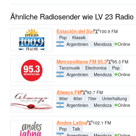
Ähnliche Radiosender wie LV 23 Radio
Estación del Sol
100.9 FM
Pop
Klassik
Argentinien
Mendoza
Online
Metropolitana FM 95.3
95.3 FM
Tanzmusik
Electronica
Pop
Argentinien
Mendoza
Online
Always FM
92.7 FM
90er
80er
70er
Unterhaltung
Argentinien
Mendoza
Online
Andes Latina
102.1 FM
Pop
Talk
Argentinien
Mendoza
Online