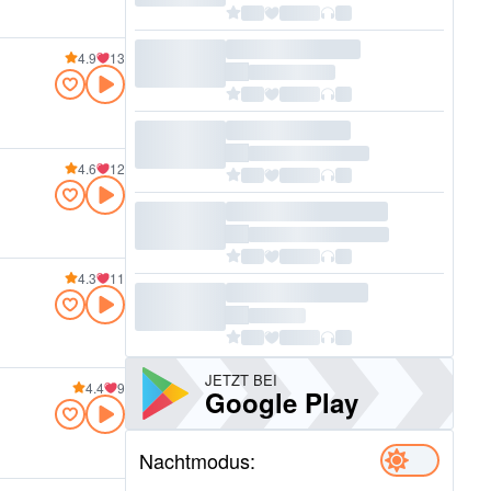
4.9
13
4.6
12
4.3
11
JETZT BEI
4.4
9
Google Play
Nachtmodus: