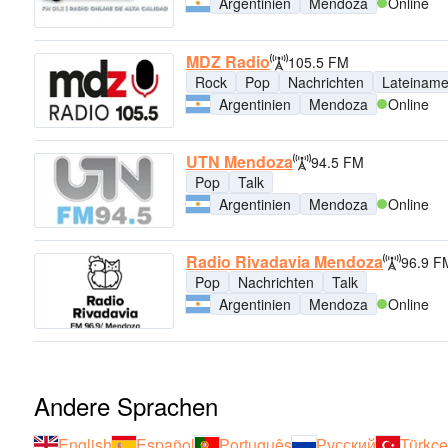
Argentinien
Mendoza
Online
MDZ Radio
105.5 FM
Rock
Pop
Nachrichten
Lateiname
Argentinien
Mendoza
Online
UTN Mendoza
94.5 FM
Pop
Talk
Argentinien
Mendoza
Online
Radio Rivadavia Mendoza
96.9 F
Pop
Nachrichten
Talk
Argentinien
Mendoza
Online
Andere Sprachen
English
Español
Português
Русский
Türkçe