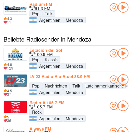
Radium FM
91.3 FM
Pop
Talk
4.3
Argentinien
Mendoza
11
Beliebte Radiosender in Mendoza
Estación del Sol
100.9 FM
Pop
Klassik
4.8
Argentinien
Mendoza
129
LV 23 Radio Río Atuel 88.9 FM
Pop
Nachrichten
Talk
Lateinamerikanische Mu
4.5
Argentinien
Mendoza
37
Radio A 105.7 FM
105.7 FM
Rock
5
Argentinien
Mendoza
36
Always FM