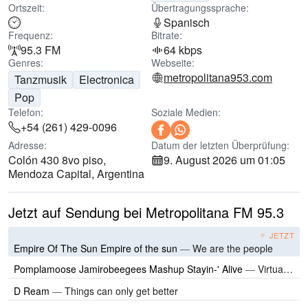
Ortszeit:
Übertragungssprache:
Spanisch
Frequenz:
Bitrate:
95.3 FM
64 kbps
Genres:
Webseite:
metropolitana953.com
Tanzmusik
Electronica
Pop
Telefon:
Soziale Medien:
+54 (261) 429-0096
Adresse:
Datum der letzten Überprüfung:
Colón 430 8vo piso,
9. August 2026 um 01:05
Mendoza Capital, Argentina
Jetzt auf Sendung bei Metropolitana FM 95.3
JETZT
Empire Of The Sun Empire of the sun
—
We are the people
Pomplamoose Jamirobeegees Mashup Stayin-' Alive
—
Virtual Insanity
D Ream
—
Things can only get better