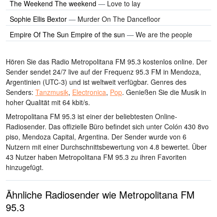
The Weekend The weekend
—
Love to lay
Sophie Ellis Bextor
—
Murder On The Dancefloor
Empire Of The Sun Empire of the sun
—
We are the people
Hören Sie das Radio Metropolitana FM 95.3 kostenlos online. Der
Sender sendet 24/7 live
auf der Frequenz 95.3 FM
in Mendoza,
Argentinien
(UTC-3)
und ist weltweit verfügbar.
Genres des
Senders:
Tanzmusik
,
Electronica
,
Pop
.
Genießen Sie die Musik
in
hoher Qualität
mit 64 kbit/s.
Metropolitana FM 95.3 ist einer der beliebtesten Online-
Radiosender
. Das offizielle Büro befindet sich unter Colón 430 8vo
piso, Mendoza Capital, Argentina
. Der Sender wurde von 6
Nutzern mit einer Durchschnittsbewertung von 4.8 bewertet. Über
43 Nutzer haben Metropolitana FM 95.3 zu ihren Favoriten
hinzugefügt.
Ähnliche Radiosender wie Metropolitana FM
95.3