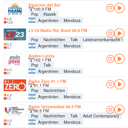
Estación del Sol
100.9 FM
Pop
Klassik
4.8
Argentinien
Mendoza
129
LV 23 Radio Río Atuel 88.9 FM
Pop
Nachrichten
Talk
Lateinamerikanische Mu
4.5
Argentinien
Mendoza
37
Andes Latina
102.1 FM
Pop
Talk
4.5
Argentinien
Mendoza
21
Radio Zero 91.1 FM
91.1 FM
Pop
Nachrichten
4.9
Argentinien
Mendoza
13
Radio Universidad 96.5 FM
96.5 FM
Pop
Nachrichten
Talk
Adult Contemporary
4.6
Argentinien
Mendoza
12