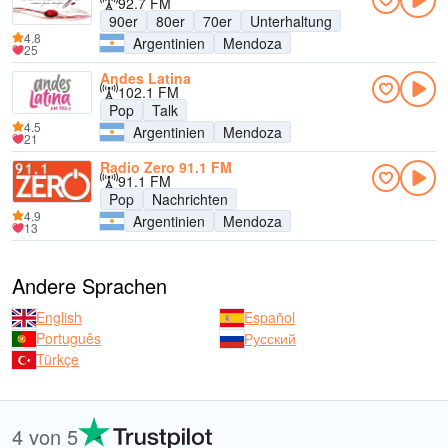
92.7 FM
90er
80er
70er
Unterhaltung
4.8
Argentinien
Mendoza
25
Andes Latina
102.1 FM
Pop
Talk
4.5
Argentinien
Mendoza
21
Radio Zero 91.1 FM
91.1 FM
Pop
Nachrichten
4.9
Argentinien
Mendoza
13
Andere Sprachen
English
Español
Português
Русский
Türkçe
4 von 5