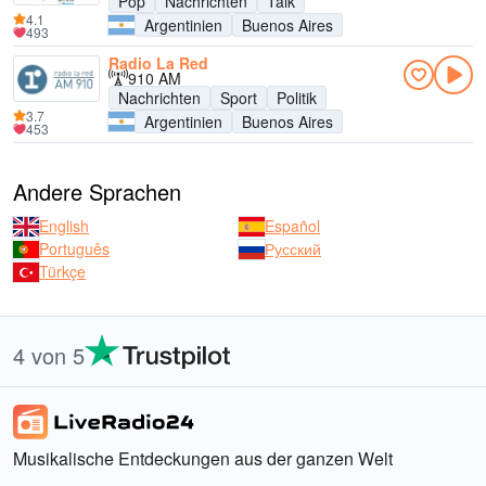
Pop
Nachrichten
Talk
4.1
Argentinien
Buenos Aires
493
Radio La Red
910 AM
Nachrichten
Sport
Politik
3.7
Argentinien
Buenos Aires
453
Andere Sprachen
English
Español
Português
Русский
Türkçe
4 von 5
Musikalische Entdeckungen aus der ganzen Welt