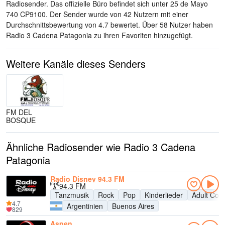
Radiosender
. Das offizielle Büro befindet sich unter 25 de Mayo
740 CP9100
. Der Sender wurde von 42 Nutzern mit einer
Durchschnittsbewertung von 4.7 bewertet. Über 58 Nutzer haben
Radio 3 Cadena Patagonia zu ihren Favoriten hinzugefügt.
Weitere Kanäle dieses Senders
FM DEL
BOSQUE
Ähnliche Radiosender wie Radio 3 Cadena
Patagonia
Radio Disney 94.3 FM
94.3 FM
Tanzmusik
Rock
Pop
Kinderlieder
Adult Con
4.7
Argentinien
Buenos Aires
829
Aspen