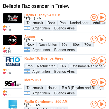
Beliebte Radiosender in Trelew
Radio Disney 94.3 FM
94.3 FM
Tanzmusik
Rock
Pop
Kinderlieder
Adult Con
4.7
Argentinien
Buenos Aires
829
Aspen
102.3 FM
Rock
Nachrichten
90er
80er
70er
4.6
Argentinien
Buenos Aires
684
Radio 10, Buenos Aires
Pop
Nachrichten
Talk
Lateinamerikanische Mu
4.1
Argentinien
Buenos Aires
566
Metro 95.1
Tanzmusik
House
R'n'B (Rhythm and Blues)
4
Argentinien
Buenos Aires
521
Radio Continental 590 AM
590 AM