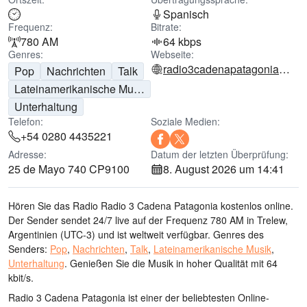
Spanisch
Frequenz:
Bitrate:
780 AM
64 kbps
Genres:
Webseite:
radio3cadenapatagonia.com.ar
Pop
Nachrichten
Talk
Lateinamerikanische Musik
Unterhaltung
Telefon:
Soziale Medien:
+54 0280 4435221
Adresse:
Datum der letzten Überprüfung:
25 de Mayo 740 CP9100
8. August 2026 um 14:41
Hören Sie das Radio Radio 3 Cadena Patagonia kostenlos online.
Der Sender sendet 24/7 live
auf der Frequenz 780 AM
in Trelew,
Argentinien
(UTC-3)
und ist weltweit verfügbar.
Genres des
Senders:
Pop
,
Nachrichten
,
Talk
,
Lateinamerikanische Musik
,
Unterhaltung
.
Genießen Sie die Musik
in hoher Qualität
mit 64
kbit/s.
Radio 3 Cadena Patagonia ist einer der beliebtesten Online-