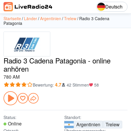
Deutsch
Startseite
Länder
Argentinien
Trelew
Radio 3 Cadena
Patagonia
Radio 3 Cadena Patagonia - online
anhören
780 AM
4.7
Bewertung
:
42 Stimmen
58
Status:
Standort:
Online
Argentinien
Trelew
Ortszeit:
Übertragungssprache: