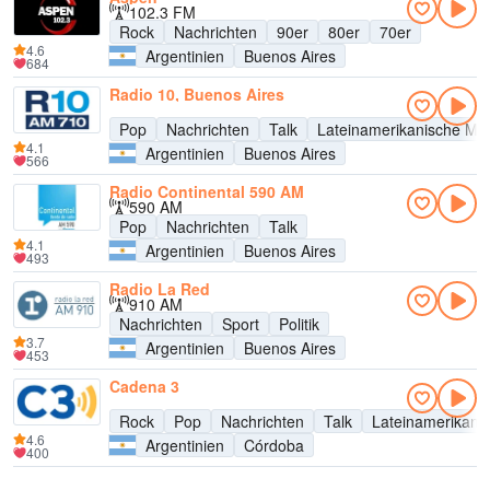
102.3 FM
Rock
Nachrichten
90er
80er
70er
4.6
Argentinien
Buenos Aires
684
Radio 10, Buenos Aires
Pop
Nachrichten
Talk
Lateinamerikanische Mu
4.1
Argentinien
Buenos Aires
566
Radio Continental 590 AM
590 AM
Pop
Nachrichten
Talk
4.1
Argentinien
Buenos Aires
493
Radio La Red
910 AM
Nachrichten
Sport
Politik
3.7
Argentinien
Buenos Aires
453
Cadena 3
Rock
Pop
Nachrichten
Talk
Lateinamerikani
4.6
Argentinien
Córdoba
400