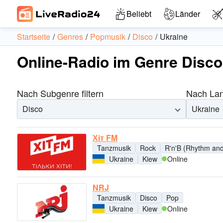
Beliebt
Länder
Startseite
Genres
Popmusik
Disco
Ukraine
Online-Radio im Genre Disco
Nach Subgenre filtern
Nach Land
Disco
Ukraine
Хіт FM
Tanzmusik
Rock
R'n'B (Rhythm and
Ukraine
Kiew
Online
NRJ
Tanzmusik
Disco
Pop
Ukraine
Kiew
Online