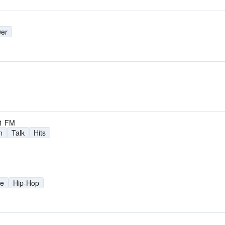
0er
1 FM
n
Talk
Hits
se
Hip-Hop