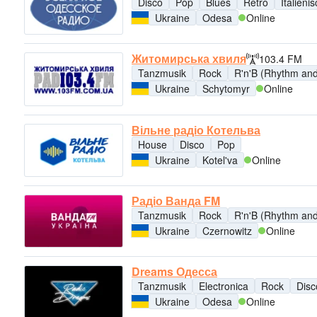
Disco
Pop
Blues
Retro
Italieni
Ukraine
Odesa
Online
Житомирська хвиля
103.4 FM
Tanzmusik
Rock
R'n'B (Rhythm and
Ukraine
Schytomyr
Online
Вільне радіо Котельва
House
Disco
Pop
Ukraine
Kotel'va
Online
Радіо Ванда FM
Tanzmusik
Rock
R'n'B (Rhythm and
Ukraine
Czernowitz
Online
Dreams Одесса
Tanzmusik
Electronica
Rock
Disc
Ukraine
Odesa
Online