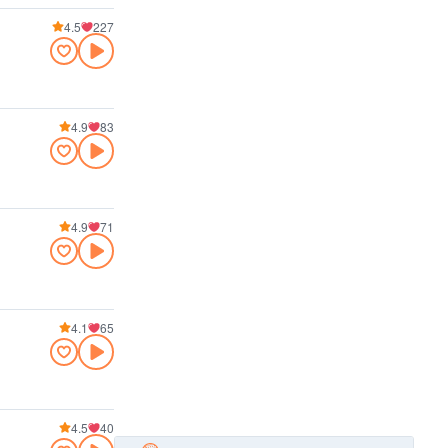
4.5
227
4.9
83
4.9
71
4.1
65
4.5
40