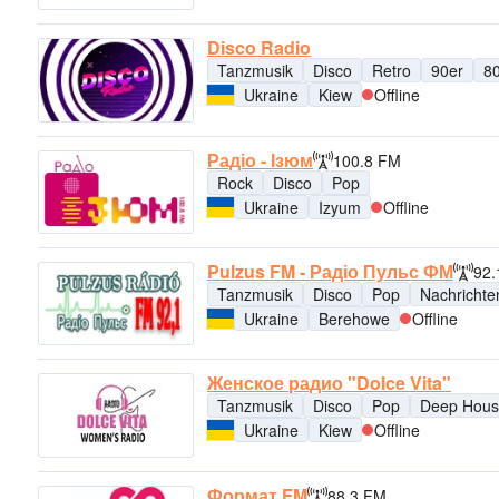
Disco Radio
Tanzmusik
Disco
Retro
90er
8
Ukraine
Kiew
Offline
Радіо - Ізюм
100.8 FM
Rock
Disco
Pop
Ukraine
Izyum
Offline
Pulzus FM - Радіо Пульс ФМ
92.
Tanzmusik
Disco
Pop
Nachrichte
Ukraine
Berehowe
Offline
Женское радио "Dolce Vita"
Tanzmusik
Disco
Pop
Deep Hou
Ukraine
Kiew
Offline
Формат FM
88.3 FM