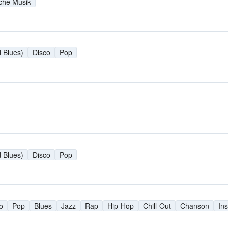
sche Musik
 Blues)
Disco
Pop
 Blues)
Disco
Pop
o
Pop
Blues
Jazz
Rap
Hip-Hop
Chill-Out
Chanson
In