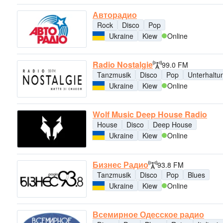
Авторадио
Rock
Disco
Pop
Ukraine
Kiew
Online
Radio Nostalgie
99.0 FM
Tanzmusik
Disco
Pop
Unterhaltu
Ukraine
Kiew
Online
Wolf Music Deep House Radio
House
Disco
Deep House
Ukraine
Kiew
Online
Бизнес Радио
93.8 FM
Tanzmusik
Disco
Pop
Blues
Ukraine
Kiew
Online
Всемирное Одесское радио