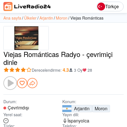
Türkçe
Ana sayfa
Ülkeler
Arjantin
Moron
Viejas Románticas
Viejas Románticas Radyo - çevrimiçi
dinle
4.3
Derecelendirme
:
3 Oy
28
Durum:
Konum:
Çevrimdışı
Arjantin
Moron
Yerel saat:
Yayın dili:
İspanyolca
Türler:
Telefon: