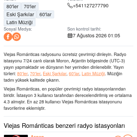
+541127277790
80'ler
70'ler
Eski Şarkılar
60'lar
Latin Müziği
Sosyal Medya:
Son kontrol tarihi:
7 Ağustos 2026 01:05
Viejas Románticas radyosunu ücretsiz çevrimiçi dinleyin. Radyo
istasyonu 7/24 canlı olarak
Moron, Arjantin bölgesinde
(UTC-3)
yayın yapmaktadır ve dünyanın her yerinden dinlenebilir.
Yayın
türleri:
80'ler
,
70'ler
,
Eski Şarkılar
,
60'lar
,
Latin Müziği
.
Müziğin
tadını
yüksek kalitede çıkarın
.
Viejas Románticas, en popüler çevrimiçi radyo istasyonlarından
biridir
. İstasyon 3 kullanıcı tarafından derecelendirilmiş ve ortalama
4.3 almıştır. En az 28 kullanıcı Viejas Románticas istasyonunu
favorilerine eklemiştir.
Viejas Románticas benzeri radyo istasyonları
Aspen