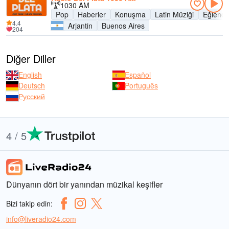
1030 AM
Pop
Haberler
Konuşma
Latin Müziği
Eğlence
4.4
Arjantin
Buenos Aires
204
Diğer Diller
English
Español
Deutsch
Português
Русский
4 / 5
Dünyanın dört bir yanından müzikal keşifler
Bizi takip edin:
info@liveradio24.com