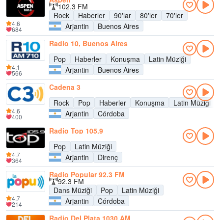
102.3 FM
Rock
Haberler
90'lar
80'ler
70'ler
4.6
Arjantin
Buenos Aires
684
Radio 10, Buenos Aires
Pop
Haberler
Konuşma
Latin Müziği
4.1
Arjantin
Buenos Aires
566
Cadena 3
Rock
Pop
Haberler
Konuşma
Latin Müziği
4.6
Arjantin
Córdoba
400
Radio Top 105.9
Pop
Latin Müziği
4.7
Arjantin
Direnç
364
Radio Popular 92.3 FM
92.3 FM
Dans Müziği
Pop
Latin Müziği
4.7
Arjantin
Córdoba
214
Radio Del Plata 1030 AM