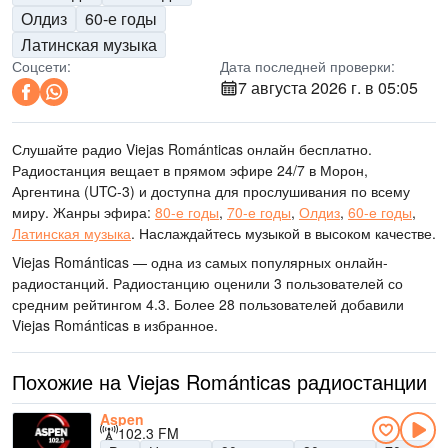
Олдиз
60-е годы
Латинская музыка
Соцсети:
Дата последней проверки:
7 августа 2026 г. в 05:05
Слушайте радио Viejas Románticas онлайн бесплатно.
Радиостанция вещает в прямом эфире 24/7
в Морон,
Аргентина
(UTC-3)
и доступна для прослушивания по всему
миру.
Жанры эфира:
80-е годы
,
70-е годы
,
Олдиз
,
60-е годы
,
Латинская музыка
.
Наслаждайтесь музыкой
в высоком качестве
.
Viejas Románticas — одна из самых популярных онлайн-
радиостанций
. Радиостанцию оценили 3 пользователей со
средним рейтингом 4.3. Более 28 пользователей добавили
Viejas Románticas в избранное.
Похожие на Viejas Románticas радиостанции
Aspen
102.3 FM