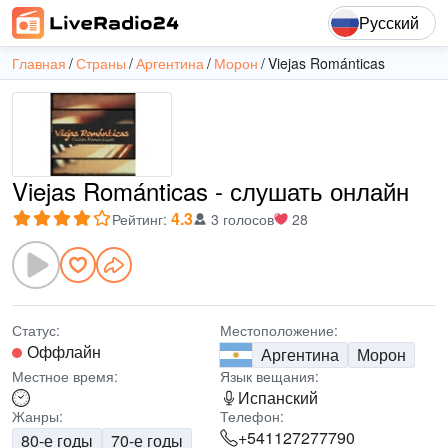
Русский
Главная
Страны
Аргентина
Морон
Viejas Románticas
Viejas Románticas - слушать онлайн
4.3
Рейтинг
:
3 голосов
28
Статус:
Местоположение:
Оффлайн
Аргентина
Морон
Местное время:
Язык вещания:
Испанский
Жанры:
Телефон:
+541127277790
80-е годы
70-е годы