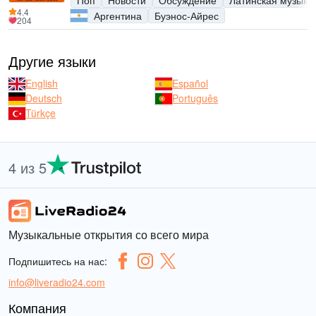
Поп
Новости
Обсуждение
Латинская музыка
4.4
Аргентина
Буэнос-Айрес
204
Другие языки
English
Español
Deutsch
Português
Türkçe
4 из 5
Музыкальные открытия со всего мира
Подпишитесь на нас:
info@liveradio24.com
Компания