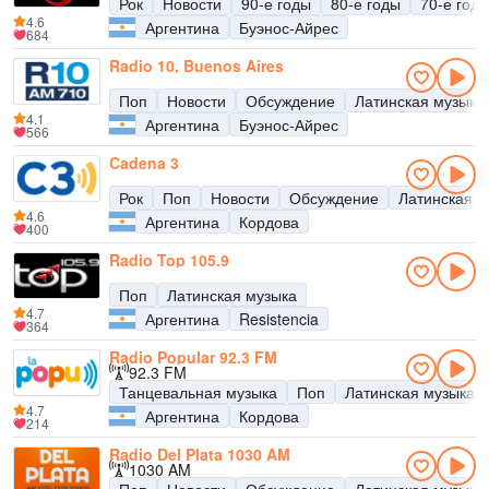
Рок
Новости
90-е годы
80-е годы
70-е год
4.6
Аргентина
Буэнос-Айрес
684
Radio 10, Buenos Aires
Поп
Новости
Обсуждение
Латинская музыка
4.1
Аргентина
Буэнос-Айрес
566
Cadena 3
Рок
Поп
Новости
Обсуждение
Латинская м
4.6
Аргентина
Кордова
400
Radio Top 105.9
Поп
Латинская музыка
4.7
Аргентина
Resistencia
364
Radio Popular 92.3 FM
92.3 FM
Танцевальная музыка
Поп
Латинская музыка
4.7
Аргентина
Кордова
214
Radio Del Plata 1030 AM
1030 AM