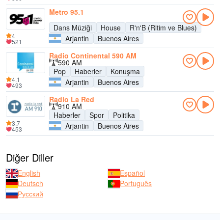
Metro 95.1
Dans Müziği
House
R'n'B (Ritim ve Blues)
4
Arjantin
Buenos Aires
521
Radio Continental 590 AM
590 AM
Pop
Haberler
Konuşma
4.1
Arjantin
Buenos Aires
493
Radio La Red
910 AM
Haberler
Spor
Politika
3.7
Arjantin
Buenos Aires
453
Diğer Diller
English
Español
Deutsch
Português
Русский