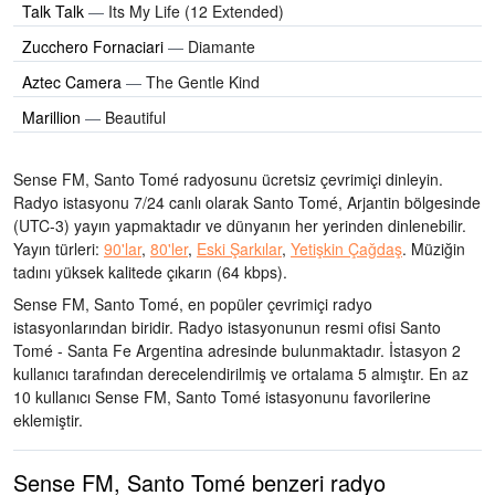
Talk Talk
—
Its My Life (12 Extended)
Zucchero Fornaciari
—
Diamante
Aztec Camera
—
The Gentle Kind
Marillion
—
Beautiful
Sense FM, Santo Tomé radyosunu ücretsiz çevrimiçi dinleyin.
Radyo istasyonu 7/24 canlı olarak
Santo Tomé, Arjantin bölgesinde
(UTC-3)
yayın yapmaktadır ve dünyanın her yerinden dinlenebilir.
Yayın türleri:
90'lar
,
80'ler
,
Eski Şarkılar
,
Yetişkin Çağdaş
.
Müziğin
tadını
yüksek kalitede çıkarın
(64 kbps).
Sense FM, Santo Tomé, en popüler çevrimiçi radyo
istasyonlarından biridir
. Radyo istasyonunun resmi ofisi Santo
Tomé - Santa Fe Argentina adresinde bulunmaktadır
. İstasyon 2
kullanıcı tarafından derecelendirilmiş ve ortalama 5 almıştır. En az
10 kullanıcı Sense FM, Santo Tomé istasyonunu favorilerine
eklemiştir.
Sense FM, Santo Tomé benzeri radyo