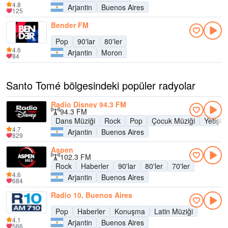
4.8
Arjantin
Buenos Aires
125
Bender FM
Pop
90'lar
80'ler
4.6
Arjantin
Moron
84
Santo Tomé bölgesindeki popüler radyolar
Radio Disney 94.3 FM
94.3 FM
Dans Müziği
Rock
Pop
Çocuk Müziği
Yetişk
4.7
Arjantin
Buenos Aires
829
Aspen
102.3 FM
Rock
Haberler
90'lar
80'ler
70'ler
4.6
Arjantin
Buenos Aires
684
Radio 10, Buenos Aires
Pop
Haberler
Konuşma
Latin Müziği
4.1
Arjantin
Buenos Aires
566