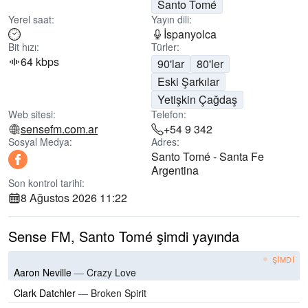
Santo Tomé
Yerel saat:
Yayın dili:
İspanyolca
Bit hızı:
Türler:
64 kbps
90'lar
80'ler
Eski Şarkılar
Yetişkin Çağdaş
Web sitesi:
Telefon:
sensefm.com.ar
+54 9 342
Sosyal Medya:
Adres:
Santo Tomé - Santa Fe
Argentina
Son kontrol tarihi:
8 Ağustos 2026 11:22
Sense FM, Santo Tomé şimdi yayında
ŞIMDI
Aaron Neville
—
Crazy Love
Clark Datchler
—
Broken Spirit