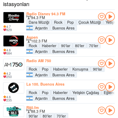
istasyonları
Radio Disney 94.3 FM
94.3 FM
Dans Müziği
Rock
Pop
Çocuk Müziği
Yetişk
4.7
Arjantin
Buenos Aires
829
Aspen
102.3 FM
Rock
Haberler
90'lar
80'ler
70'ler
4.6
Arjantin
Buenos Aires
684
Radio AM 750
Rock
Pop
Haberler
Konuşma
90'lar
4.2
Arjantin
Buenos Aires
250
La 100, Buenos Aires
Rock
Pop
Haberler
Yetişkin Çağdaş
Eğlence
4.6
Arjantin
Buenos Aires
235
R80.fm
88.3 FM
90'lar
80'ler
70'ler