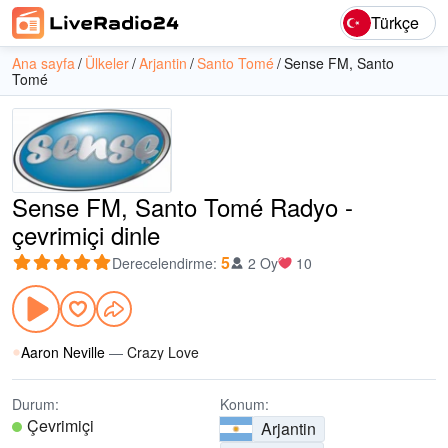
Türkçe
Ana sayfa
Ülkeler
Arjantin
Santo Tomé
Sense FM, Santo
Tomé
Sense FM, Santo Tomé Radyo -
çevrimiçi dinle
5
Derecelendirme
:
2 Oy
10
Aaron Neville
—
Crazy Love
Durum:
Konum:
Çevrimiçi
Arjantin