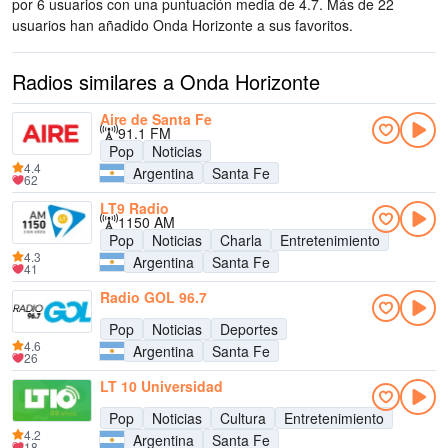
por 6 usuarios con una puntuación media de 4.7. Más de 22
usuarios han añadido Onda Horizonte a sus favoritos.
Radios similares a Onda Horizonte
Aire de Santa Fe
91.1 FM
Pop
Noticias
4.4
Argentina
Santa Fe
62
LT9 Radio
1150 AM
Pop
Noticias
Charla
Entretenimiento
4.3
Argentina
Santa Fe
41
Radio GOL 96.7
Pop
Noticias
Deportes
4.6
Argentina
Santa Fe
26
LT 10 Universidad
Pop
Noticias
Cultura
Entretenimiento
4.2
Argentina
Santa Fe
18