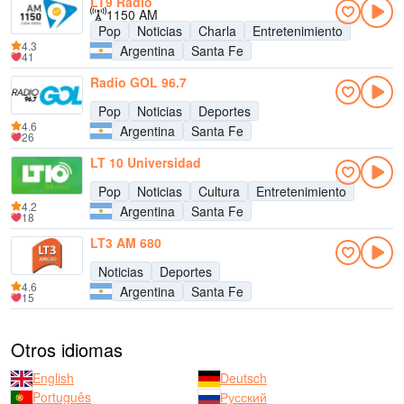
LT9 Radio
1150 AM
Pop
Noticias
Charla
Entretenimiento
4.3
Argentina
Santa Fe
41
Radio GOL 96.7
Pop
Noticias
Deportes
4.6
Argentina
Santa Fe
26
LT 10 Universidad
Pop
Noticias
Cultura
Entretenimiento
4.2
Argentina
Santa Fe
18
LT3 AM 680
Noticias
Deportes
4.6
Argentina
Santa Fe
15
Otros idiomas
English
Deutsch
Português
Русский