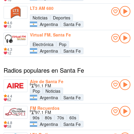
LT3 AM 680
Noticias
Deportes
4.6
Argentina
Santa Fe
15
Virtual FM, Santa Fe
Electrónica
Pop
4.3
Argentina
Santa Fe
12
Radios populares en Santa Fe
Aire de Santa Fe
91.1 FM
Pop
Noticias
4.4
Argentina
Santa Fe
62
FM Recuerdos
97.1 FM
90s
80s
70s
60s
4.8
Argentina
Santa Fe
58