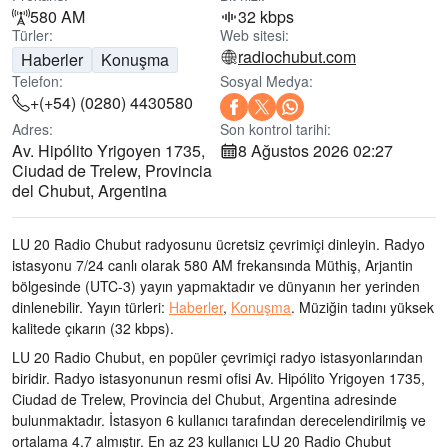
580 AM
32 kbps
Türler:
Web sitesi:
radiochubut.com
Haberler
Konuşma
Telefon:
Sosyal Medya:
+(+54) (0280) 4430580
Adres:
Son kontrol tarihi:
Av. Hipólito Yrigoyen 1735,
8 Ağustos 2026 02:27
Ciudad de Trelew, Provincia
del Chubut, Argentina
LU 20 Radio Chubut radyosunu ücretsiz çevrimiçi dinleyin. Radyo
istasyonu 7/24 canlı olarak
580 AM frekansında
Müthiş, Arjantin
bölgesinde
(UTC-3)
yayın yapmaktadır ve dünyanın her yerinden
dinlenebilir.
Yayın türleri:
Haberler
,
Konuşma
.
Müziğin tadını
yüksek
kalitede çıkarın
(32 kbps).
LU 20 Radio Chubut, en popüler çevrimiçi radyo istasyonlarından
biridir
. Radyo istasyonunun resmi ofisi Av. Hipólito Yrigoyen 1735,
Ciudad de Trelew, Provincia del Chubut, Argentina adresinde
bulunmaktadır
. İstasyon 6 kullanıcı tarafından derecelendirilmiş ve
ortalama 4.7 almıştır. En az 23 kullanıcı LU 20 Radio Chubut