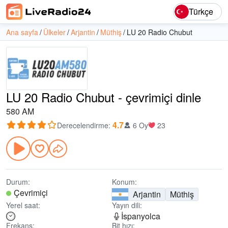
Türkçe
Ana sayfa
Ülkeler
Arjantin
Müthiş
LU 20 Radio Chubut
LU 20 Radio Chubut - çevrimiçi dinle
580 AM
4.7
Derecelendirme
:
6 Oy
23
Durum:
Konum:
Çevrimiçi
Arjantin
Müthiş
Yerel saat:
Yayın dili:
İspanyolca
Frekans:
Bit hızı: