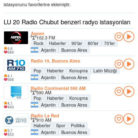
istasyonunu favorilerine eklemiştir.
LU 20 Radio Chubut benzeri radyo istasyonları
Aspen
102.3 FM
Rock
Haberler
90'lar
80'ler
70'ler
4.6
Arjantin
Buenos Aires
684
Radio 10, Buenos Aires
Pop
Haberler
Konuşma
Latin Müziği
4.1
Arjantin
Buenos Aires
566
Radio Continental 590 AM
590 AM
Pop
Haberler
Konuşma
4.1
Arjantin
Buenos Aires
493
Radio La Red
910 AM
Haberler
Spor
Politika
3.7
Arjantin
Buenos Aires
453