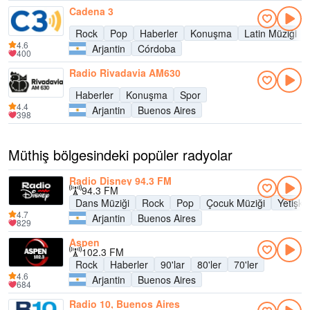
Cadena 3
Rock
Pop
Haberler
Konuşma
Latin Müziği
4.6
Arjantin
Córdoba
400
Radio Rivadavia AM630
Haberler
Konuşma
Spor
4.4
Arjantin
Buenos Aires
398
Müthiş bölgesindeki popüler radyolar
Radio Disney 94.3 FM
94.3 FM
Dans Müziği
Rock
Pop
Çocuk Müziği
Yetişk
4.7
Arjantin
Buenos Aires
829
Aspen
102.3 FM
Rock
Haberler
90'lar
80'ler
70'ler
4.6
Arjantin
Buenos Aires
684
Radio 10, Buenos Aires