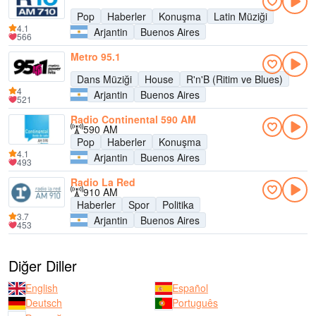
Pop
Haberler
Konuşma
Latin Müziği
4.1
Arjantin
Buenos Aires
566
Metro 95.1
Dans Müziği
House
R'n'B (Ritim ve Blues)
4
Arjantin
Buenos Aires
521
Radio Continental 590 AM
590 AM
Pop
Haberler
Konuşma
4.1
Arjantin
Buenos Aires
493
Radio La Red
910 AM
Haberler
Spor
Politika
3.7
Arjantin
Buenos Aires
453
Diğer Diller
English
Español
Deutsch
Português