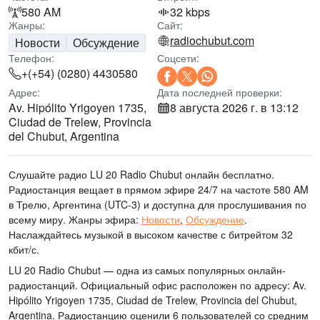
580 AM
32 kbps
Жанры:
Сайт:
radiochubut.com
Новости
Обсуждение
Телефон:
Соцсети:
+(+54) (0280) 4430580
Адрес:
Дата последней проверки:
Av. Hipólito Yrigoyen 1735,
8 августа 2026 г. в 13:12
Ciudad de Trelew, Provincia
del Chubut, Argentina
Слушайте радио LU 20 Radio Chubut онлайн бесплатно.
Радиостанция вещает в прямом эфире 24/7
на частоте 580 AM
в Трелю, Аргентина
(UTC-3)
и доступна для прослушивания по
всему миру.
Жанры эфира:
Новости
,
Обсуждение
.
Наслаждайтесь музыкой
в высоком качестве
с битрейтом 32
кбит/с.
LU 20 Radio Chubut — одна из самых популярных онлайн-
радиостанций
. Официальный офис расположен по адресу: Av.
Hipólito Yrigoyen 1735, Ciudad de Trelew, Provincia del Chubut,
Argentina
. Радиостанцию оценили 6 пользователей со средним