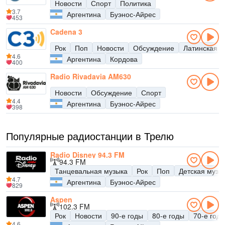
Новости
Спорт
Политика
3.7
Аргентина
Буэнос-Айрес
453
Cadena 3
Рок
Поп
Новости
Обсуждение
Латинская м
4.6
Аргентина
Кордова
400
Radio Rivadavia AM630
Новости
Обсуждение
Спорт
4.4
Аргентина
Буэнос-Айрес
398
Популярные радиостанции в Трелю
Radio Disney 94.3 FM
94.3 FM
Танцевальная музыка
Рок
Поп
Детская музы
4.7
Аргентина
Буэнос-Айрес
829
Aspen
102.3 FM
Рок
Новости
90-е годы
80-е годы
70-е год
4.6