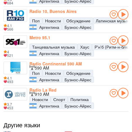
Аргентина
Буэнос-Айрес
684
Radio 10, Buenos Aires
Поп
Новости
Обсуждение
Латинская музыка
4.1
Аргентина
Буэнос-Айрес
566
Metro 95.1
Танцевальная музыка
Хаус
Р'н'б (Ритм-н-блюз
4
Аргентина
Буэнос-Айрес
521
Radio Continental 590 AM
590 AM
Поп
Новости
Обсуждение
4.1
Аргентина
Буэнос-Айрес
493
Radio La Red
910 AM
Новости
Спорт
Политика
3.7
Аргентина
Буэнос-Айрес
453
Другие языки