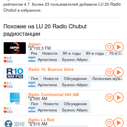
рейтингом 4.7. Более 23 пользователей добавили LU 20 Radio
Chubut в избранное.
Похожие на LU 20 Radio Chubut
радиостанции
Aspen
102.3 FM
Рок
Новости
90-е годы
80-е годы
70-е год
4.6
Аргентина
Буэнос-Айрес
684
Radio 10, Buenos Aires
Поп
Новости
Обсуждение
Латинская музыка
4.1
Аргентина
Буэнос-Айрес
566
Radio Continental 590 AM
590 AM
Поп
Новости
Обсуждение
4.1
Аргентина
Буэнос-Айрес
493
Radio La Red
910 AM