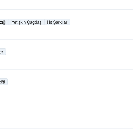
iği
Yetişkin Çağdaş
Hit Şarkılar
er
iği
M