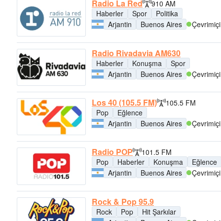
Radio La Red
910 AM
Haberler
Spor
Politika
Arjantin
Buenos Aires
Çevrimiçi
Radio Rivadavia AM630
Haberler
Konuşma
Spor
Arjantin
Buenos Aires
Çevrimiçi
Los 40 (105.5 FM)
105.5 FM
Pop
Eğlence
Arjantin
Buenos Aires
Çevrimiçi
Radio POP
101.5 FM
Pop
Haberler
Konuşma
Eğlence
Arjantin
Buenos Aires
Çevrimiçi
Rock & Pop 95.9
Rock
Pop
Hit Şarkılar