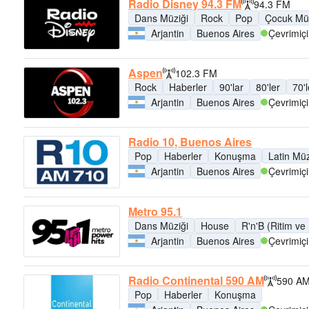
Radio Disney 94.3 FM
94.3 FM
Dans Müziği
Rock
Pop
Çocuk Müz
Arjantin
Buenos Aires
Çevrimiçi
Aspen
102.3 FM
Rock
Haberler
90'lar
80'ler
70'l
Arjantin
Buenos Aires
Çevrimiçi
Radio 10, Buenos Aires
Pop
Haberler
Konuşma
Latin Müz
Arjantin
Buenos Aires
Çevrimiçi
Metro 95.1
Dans Müziği
House
R'n'B (Ritim ve
Arjantin
Buenos Aires
Çevrimiçi
Radio Continental 590 AM
590 A
Pop
Haberler
Konuşma