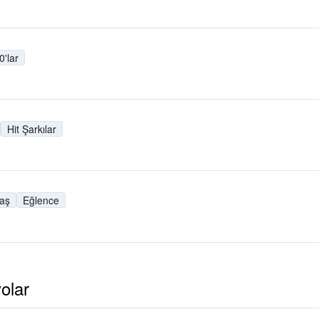
0'lar
Hit Şarkılar
daş
Eğlence
olar