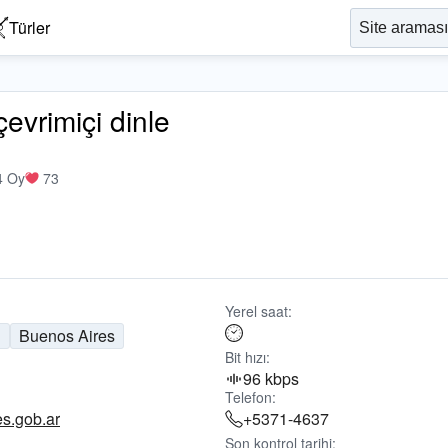
Türler
evrimiçi dinle
4 Oy
73
Yerel saat:
n
Buenos Aires
Bit hızı:
96 kbps
Telefon:
s.gob.ar
+5371-4637
Son kontrol tarihi: