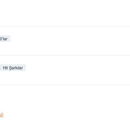
0'lar
Hit Şarkılar
ий