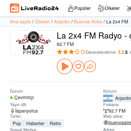
Popüler
Ülkeler
Ana sayfa
Ülkeler
Arjantin
Buenos Aires
La 2x4 FM
La 2x4 FM Radyo - ç
92.7 FM
3.2
Derecelendirme
:
Durum:
Konum:
Çevrimiçi
Arjanti
Yayın dili:
Frekans:
İspanyolca
92.7 FM
Türler:
Web sitesi:
buenosaire
Pop
Haberler
Retro
Sosyal Medya:
Adres: