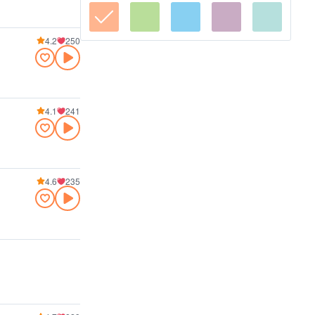
4.2
250
4.1
241
4.6
235