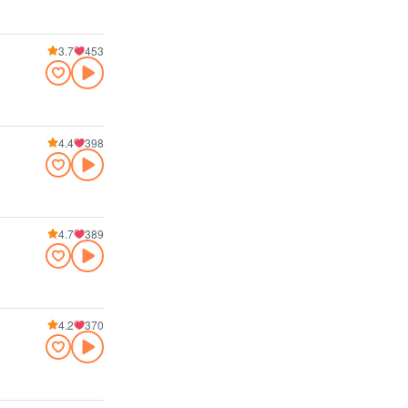
3.7
453
4.4
398
4.7
389
4.2
370