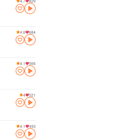
4.7
829
4.6
684
4.1
566
4
521
4.1
493