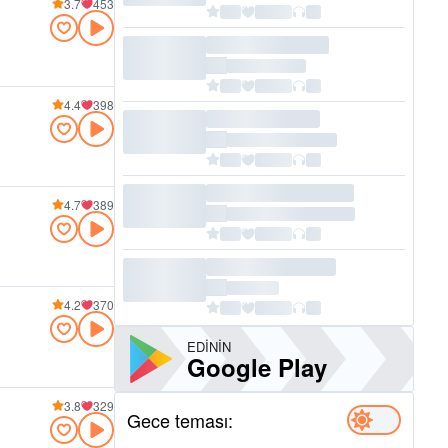
3.7
453
4.4
398
4.7
389
4.2
370
EDININ
Google Play
3.8
329
Gece teması: