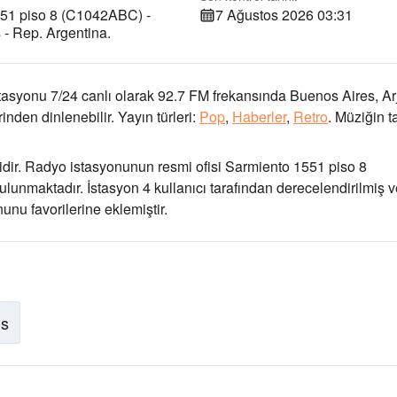
51 piso 8 (C1042ABC) -
7 Ağustos 2026 03:31
 - Rep. Argentina.
tasyonu 7/24 canlı olarak
92.7 FM frekansında
Buenos Aires, Ar
nden dinlenebilir.
Yayın türleri:
Pop
,
Haberler
,
Retro
.
Müziğin ta
dir
. Radyo istasyonunun resmi ofisi Sarmiento 1551 piso 8
ulunmaktadır
. İstasyon 4 kullanıcı tarafından derecelendirilmiş 
unu favorilerine eklemiştir.
is