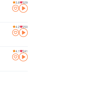
3.8
329
4.2
250
4.1
241