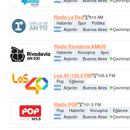
Arjantin
Buenos Aires
Çevrimiçi
Radio La Red
910 AM
Haberler
Spor
Politika
Arjantin
Buenos Aires
Çevrimiçi
Radio Rivadavia AM630
Haberler
Konuşma
Spor
Arjantin
Buenos Aires
Çevrimiçi
Los 40 (105.5 FM)
105.5 FM
Pop
Eğlence
Arjantin
Buenos Aires
Çevrimiçi
Radio POP
101.5 FM
Pop
Haberler
Konuşma
Eğlence
Arjantin
Buenos Aires
Çevrimiçi