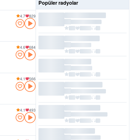
Popüler radyolar
4.7
829
4.6
684
4.1
566
4.1
493