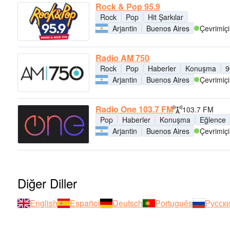
Rock & Pop 95.9
Rock
Pop
Hit Şarkılar
Arjantin
Buenos Aires
Çevrimiçi
Radio AM 750
Rock
Pop
Haberler
Konuşma
9
Arjantin
Buenos Aires
Çevrimiçi
Radio One 103.7 FM
103.7 FM
Pop
Haberler
Konuşma
Eğlence
Arjantin
Buenos Aires
Çevrimiçi
Diğer Diller
English
Español
Deutsch
Português
Русск