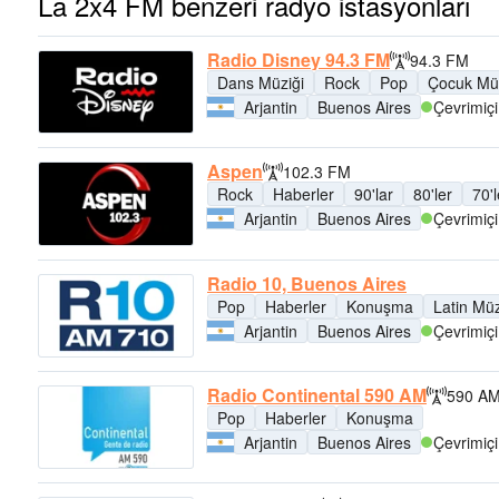
La 2x4 FM benzeri radyo istasyonları
Radio Disney 94.3 FM
94.3 FM
Dans Müziği
Rock
Pop
Çocuk Müz
Arjantin
Buenos Aires
Çevrimiçi
Aspen
102.3 FM
Rock
Haberler
90'lar
80'ler
70'l
Arjantin
Buenos Aires
Çevrimiçi
Radio 10, Buenos Aires
Pop
Haberler
Konuşma
Latin Müz
Arjantin
Buenos Aires
Çevrimiçi
Radio Continental 590 AM
590 A
Pop
Haberler
Konuşma
Arjantin
Buenos Aires
Çevrimiçi