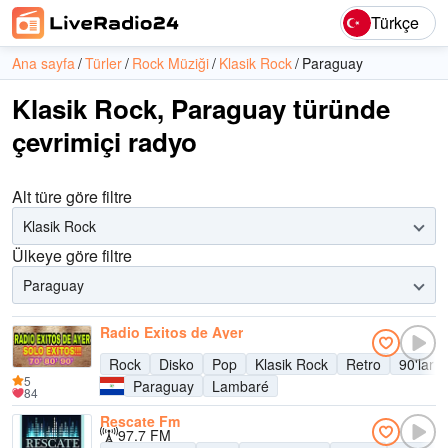
Türkçe
Ana sayfa
Türler
Rock Müziği
Klasik Rock
Paraguay
Klasik Rock, Paraguay türünde
çevrimiçi radyo
Alt türe göre filtre
Klasik Rock
Ülkeye göre filtre
Paraguay
Radio Exitos de Ayer
Rock
Disko
Pop
Klasik Rock
Retro
90'lar
5
Paraguay
Lambaré
84
Rescate Fm
97.7 FM