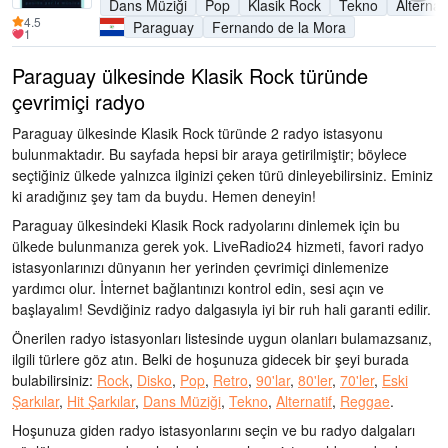
Dans Müziği
Pop
Klasik Rock
Tekno
Alternati
4.5
Paraguay
Fernando de la Mora
1
Paraguay ülkesinde Klasik Rock türünde
çevrimiçi radyo
Paraguay ülkesinde Klasik Rock türünde 2 radyo istasyonu
bulunmaktadır. Bu sayfada hepsi bir araya getirilmiştir; böylece
seçtiğiniz ülkede yalnızca ilginizi çeken türü dinleyebilirsiniz. Eminiz
ki aradığınız şey tam da buydu. Hemen deneyin!
Paraguay ülkesindeki Klasik Rock radyolarını dinlemek için bu
ülkede bulunmanıza gerek yok. LiveRadio24 hizmeti, favori radyo
istasyonlarınızı dünyanın her yerinden çevrimiçi dinlemenize
yardımcı olur. İnternet bağlantınızı kontrol edin, sesi açın ve
başlayalım! Sevdiğiniz radyo dalgasıyla iyi bir ruh hali garanti edilir.
Önerilen radyo istasyonları listesinde uygun olanları bulamazsanız,
ilgili türlere göz atın. Belki de hoşunuza gidecek bir şeyi burada
bulabilirsiniz:
Rock
,
Disko
,
Pop
,
Retro
,
90'lar
,
80'ler
,
70'ler
,
Eski
Şarkılar
,
Hit Şarkılar
,
Dans Müziği
,
Tekno
,
Alternatif
,
Reggae
.
Hoşunuza giden radyo istasyonlarını seçin ve bu radyo dalgaları