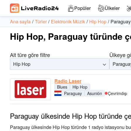
Popüler
Ülkeler
Ana sayfa
Türler
Elektronik Müzik
Hip Hop
Paraguay
Hip Hop, Paraguay türünde ç
Alt türe göre filtre
Ülkeye gö
Hip Hop
Paragua
Radio Laser
Blues
Hip Hop
Paraguay
Asunión
Çevrimdışı
Paraguay ülkesinde Hip Hop türünde çe
Paraguay ülkesinde Hip Hop türünde 1 radyo istasyonu bulu