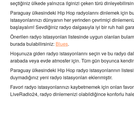
seçtiğiniz ülkede yalnızca ilginizi çeken türü dinleyebilir
Paraguay ülkesindeki Hip Hop radyolarını dinlemek için b
istasyonlarınızı dünyanın her yerinden çevrimiçi dinlemenize
başlayalım! Sevdiğiniz radyo dalgasıyla iyi bir ruh hali garan
Önerilen radyo istasyonları listesinde uygun olanları bulama
burada bulabilirsiniz:
Blues
.
Hoşunuza giden radyo istasyonlarını seçin ve bu radyo dalg
arabada veya evde atmosfer için. Tüm gün boyunca kendini
Paraguay ülkesindeki Hip Hop radyo istasyonlarının listesin
duymadığınız yeni radyo istasyonları eklenmiştir.
Favori radyo istasyonlarınızı kaybetmemek için onları favori
LiveRadio24, radyo dinlemenizi olabildiğince konforlu hale