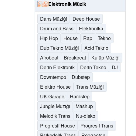
Elektronik Müzik
Dans Müziği
Deep House
Drum and Bass
Elektronika
Hip Hop
House
Rap
Tekno
Dub Tekno Müziği
Acid Tekno
Afrobeat
Breakbeat
Kulüp Müziği
Derin Elektronik
Derin Tekno
DJ
Downtempo
Dubstep
Elektro House
Trans Müziği
UK Garage
Hardstep
Jungle Müziği
Mashup
Melodik Trans
Nu-disko
Progresif House
Progresif Trans
Psikedelik Trans
Reggaeton