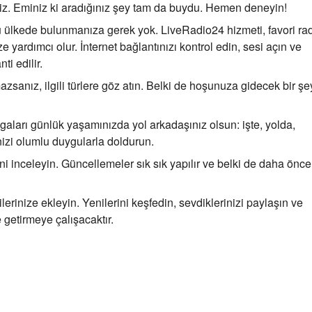
siniz. Eminiz ki aradığınız şey tam da buydu. Hemen deneyin!
u ülkede bulunmanıza gerek yok. LiveRadio24 hizmeti, favori ra
 yardımcı olur. İnternet bağlantınızı kontrol edin, sesi açın ve
ti edilir.
zsanız, ilgili türlere göz atın. Belki de hoşunuza gidecek bir şe
aları günlük yaşamınızda yol arkadaşınız olsun: işte, yolda,
zi olumlu duygularla doldurun.
i inceleyin. Güncellemeler sık sık yapılır ve belki de daha önce
lerinize ekleyin. Yenilerini keşfedin, sevdiklerinizi paylaşın ve
 getirmeye çalışacaktır.