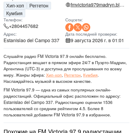
fmvictoria979madryn.blogspot.com
Хип-хоп
Реггетон
Кумбия
Телефон:
Соцсети:
+2804457682
Адрес:
Дата последней проверки:
Estanislao del Campo 337
9 августа 2026 г. в 01:01
Слушайте радио FM Victoria 97.9 онлайн бесплатно.
Радиостанция вещает в прямом эфире 24/7
в Пуэрто-Мадрин,
Аргентина
(UTC-3)
и доступна для прослушивания по всему
миру.
Жанры эфира:
Хип-хоп
,
Реггетон
,
Кумбия
.
Наслаждайтесь музыкой
в высоком качестве
.
FM Victoria 97.9 — одна из самых популярных онлайн-
радиостанций
. Официальный офис расположен по адресу:
Estanislao del Campo 337
. Радиостанцию оценили 1536
пользователей со средним рейтингом 4.5. Более 8
пользователей добавили FM Victoria 97.9 в избранное.
Похожие на FM Victoria 97.9 радиостанции