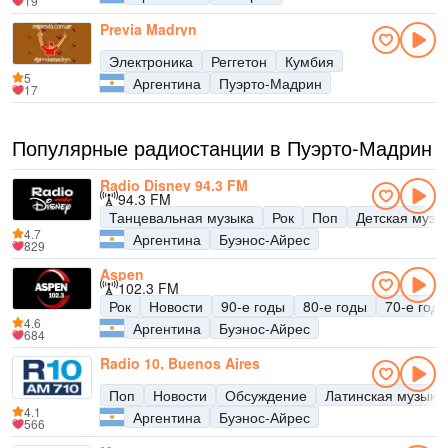
19
Previa Madryn
Электроника
Реггетон
Кумбия
5
Аргентина
Пуэрто-Мадрин
17
Популярные радиостанции в Пуэрто-Мадрин
Radio Disney 94.3 FM
94.3 FM
Танцевальная музыка
Рок
Поп
Детская музы
4.7
Аргентина
Буэнос-Айрес
829
Aspen
102.3 FM
Рок
Новости
90-е годы
80-е годы
70-е год
4.6
Аргентина
Буэнос-Айрес
684
Radio 10, Buenos Aires
Поп
Новости
Обсуждение
Латинская музыка
4.1
Аргентина
Буэнос-Айрес
566