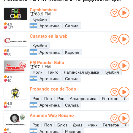
Cumbiambera
88.9 FM
Кумбия
4.9
Аргентина
Сальта
137
Cuarteto en la web
Кумбия
5
Аргентина
Каройя
66
FM Popular Salta
97.1 FM
Фолк
Танго
Латинская музыка
Кумбия
4.3
Аргентина
Сальта
40
Probando con de Todo
Рок
Поп
Рэп
Альтернатива
Реггетон
Лати
4.8
Аргентина
Сальта
31
Antenna Web Rosario
Рок
Поп
Блюз
Джаз
Фанк
Реггетон
Лат
5
Аргентина
Росарио