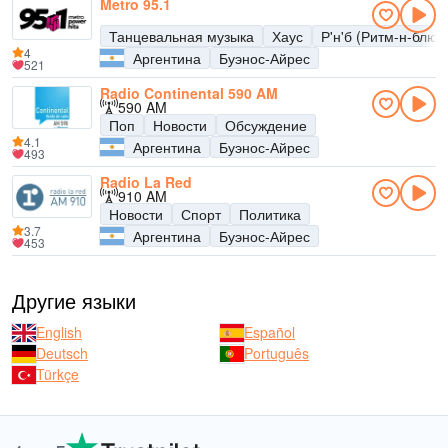
Metro 95.1
Танцевальная музыка
Хаус
Р'н'б (Ритм-н-блюз
4
Аргентина
Буэнос-Айрес
521
Radio Continental 590 AM
590 AM
Поп
Новости
Обсуждение
4.1
Аргентина
Буэнос-Айрес
493
Radio La Red
910 AM
Новости
Спорт
Политика
3.7
Аргентина
Буэнос-Айрес
453
Другие языки
English
Español
Deutsch
Português
Türkçe