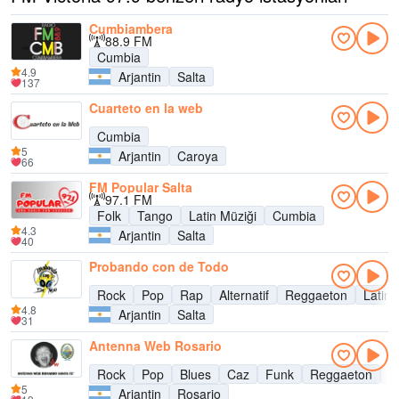
Cumbiambera
88.9 FM
Cumbia
4.9
Arjantin
Salta
137
Cuarteto en la web
Cumbia
5
Arjantin
Caroya
66
FM Popular Salta
97.1 FM
Folk
Tango
Latin Müziği
Cumbia
4.3
Arjantin
Salta
40
Probando con de Todo
Rock
Pop
Rap
Alternatif
Reggaeton
Latin 
4.8
Arjantin
Salta
31
Antenna Web Rosario
Rock
Pop
Blues
Caz
Funk
Reggaeton
L
5
Arjantin
Rosario