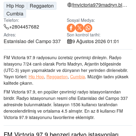
fmvictoria979madryn.blogspot.com
Hip Hop
Reggaeton
Cumbia
Telefon:
Sosyal Medya:
+2804457682
Adres:
Son kontrol tarihi:
Estanislao del Campo 337
9 Ağustos 2026 01:01
FM Victoria 97.9 radyosunu ücretsiz çevrimiçi dinleyin. Radyo
istasyonu 7/24 canlı olarak
Porto Madryn, Arjantin bölgesinde
(UTC-3)
yayın yapmaktadır ve dünyanın her yerinden dinlenebilir.
Yayın türleri:
Hip Hop
,
Reggaeton
,
Cumbia
.
Müziğin tadını
yüksek
kalitede çıkarın
.
FM Victoria 97.9, en popüler çevrimiçi radyo istasyonlarından
biridir
. Radyo istasyonunun resmi ofisi Estanislao del Campo 337
adresinde bulunmaktadır
. İstasyon 1536 kullanıcı tarafından
derecelendirilmiş ve ortalama 4.5 almıştır. En az 8 kullanıcı FM
Victoria 97.9 istasyonunu favorilerine eklemiştir.
FM Victoria 97.9 benzeri radyo istasyonları