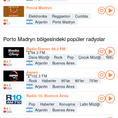
19
Previa Madryn
Elektronika
Reggaeton
Cumbia
5
Arjantin
Porto Madryn
17
Porto Madryn bölgesindeki popüler radyolar
Radio Disney 94.3 FM
94.3 FM
Dans Müziği
Rock
Pop
Çocuk Müziği
Yetişk
4.7
Arjantin
Buenos Aires
829
Aspen
102.3 FM
Rock
Haberler
90'lar
80'ler
70'ler
4.6
Arjantin
Buenos Aires
684
Radio 10, Buenos Aires
Pop
Haberler
Konuşma
Latin Müziği
4.1
Arjantin
Buenos Aires
566