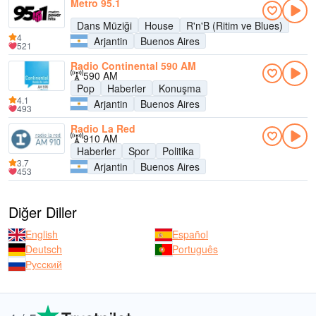
Metro 95.1
Dans Müziği
House
R'n'B (Ritim ve Blues)
4
Arjantin
Buenos Aires
521
Radio Continental 590 AM
590 AM
Pop
Haberler
Konuşma
4.1
Arjantin
Buenos Aires
493
Radio La Red
910 AM
Haberler
Spor
Politika
3.7
Arjantin
Buenos Aires
453
Diğer Diller
English
Español
Deutsch
Português
Русский