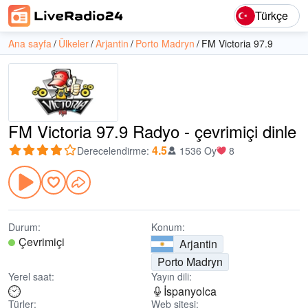
Türkçe
Ana sayfa
Ülkeler
Arjantin
Porto Madryn
FM Victoria 97.9
FM Victoria 97.9 Radyo - çevrimiçi dinle
4.5
Derecelendirme
:
1536 Oy
8
Durum:
Konum:
Çevrimiçi
Arjantin
Porto Madryn
Yerel saat:
Yayın dili:
İspanyolca
Türler:
Web sitesi: