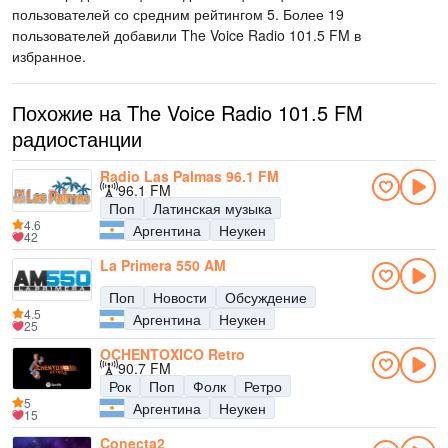
пользователей со средним рейтингом 5. Более 19
пользователей добавили The Voice Radio 101.5 FM в
избранное.
Похожие на The Voice Radio 101.5 FM
радиостанции
Radio Las Palmas 96.1 FM
96.1 FM
Поп
Латинская музыка
4.6
Аргентина
Неукен
42
La Primera 550 AM
Поп
Новости
Обсуждение
4.5
Аргентина
Неукен
25
OCHENTOXICO Retro
90.7 FM
Рок
Поп
Фолк
Ретро
5
Аргентина
Неукен
15
Conecta2