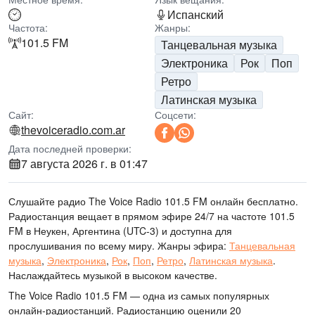
Испанский
Частота:
Жанры:
101.5 FM
Танцевальная музыка
Электроника
Рок
Поп
Ретро
Латинская музыка
Сайт:
Соцсети:
thevoiceradio.com.ar
Дата последней проверки:
7 августа 2026 г. в 01:47
Слушайте радио The Voice Radio 101.5 FM онлайн бесплатно.
Радиостанция вещает в прямом эфире 24/7
на частоте 101.5
FM
в Неукен, Аргентина
(UTC-3)
и доступна для
прослушивания по всему миру.
Жанры эфира:
Танцевальная
музыка
,
Электроника
,
Рок
,
Поп
,
Ретро
,
Латинская музыка
.
Наслаждайтесь музыкой
в высоком качестве
.
The Voice Radio 101.5 FM — одна из самых популярных
онлайн-радиостанций
. Радиостанцию оценили 20