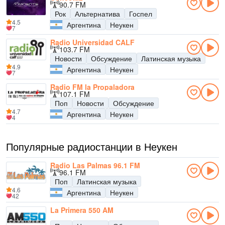
90.7 FM
Рок
Альтернатива
Госпел
4.5
Аргентина
Неукен
7
Radio Universidad CALF
103.7 FM
Новости
Обсуждение
Латинская музыка
4.9
Аргентина
Неукен
7
Radio FM la Propaladora
107.1 FM
Поп
Новости
Обсуждение
4.7
Аргентина
Неукен
4
Популярные радиостанции в Неукен
Radio Las Palmas 96.1 FM
96.1 FM
Поп
Латинская музыка
4.6
Аргентина
Неукен
42
La Primera 550 AM