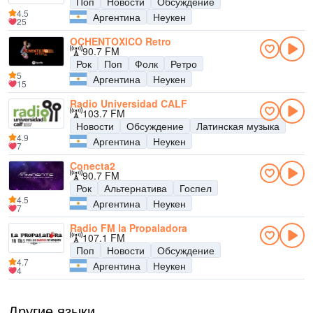
Поп
Новости
Обсуждение
4.5
Аргентина
Неукен
25
OCHENTOXICO Retro
90.7 FM
Рок
Поп
Фолк
Ретро
5
Аргентина
Неукен
15
Radio Universidad CALF
103.7 FM
Новости
Обсуждение
Латинская музыка
4.9
Аргентина
Неукен
7
Conecta2
90.7 FM
Рок
Альтернатива
Госпел
4.5
Аргентина
Неукен
7
Radio FM la Propaladora
107.1 FM
Поп
Новости
Обсуждение
4.7
Аргентина
Неукен
4
Другие языки