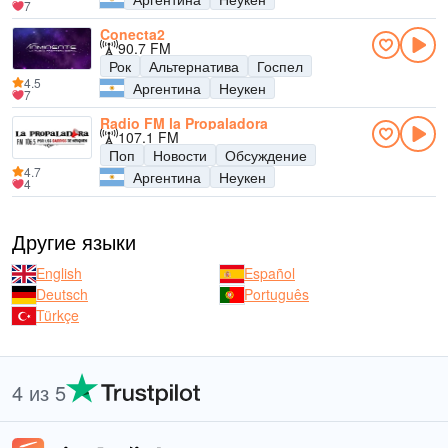
7
Conecta2
90.7 FM
Рок
Альтернатива
Госпел
4.5
Аргентина
Неукен
7
Radio FM la Propaladora
107.1 FM
Поп
Новости
Обсуждение
4.7
Аргентина
Неукен
4
Другие языки
English
Español
Deutsch
Português
Türkçe
4 из 5