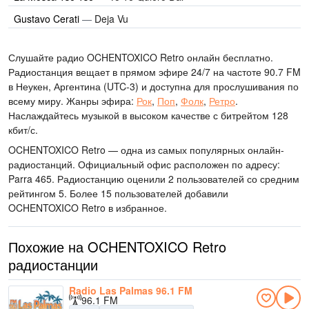
Gustavo Cerati
—
Deja Vu
Слушайте радио OCHENTOXICO Retro онлайн бесплатно.
Радиостанция вещает в прямом эфире 24/7
на частоте 90.7 FM
в Неукен, Аргентина
(UTC-3)
и доступна для прослушивания по
всему миру.
Жанры эфира:
Рок
,
Поп
,
Фолк
,
Ретро
.
Наслаждайтесь музыкой
в высоком качестве
с битрейтом 128
кбит/с.
OCHENTOXICO Retro — одна из самых популярных онлайн-
радиостанций
. Официальный офис расположен по адресу:
Parra 465
. Радиостанцию оценили 2 пользователей со средним
рейтингом 5. Более 15 пользователей добавили
OCHENTOXICO Retro в избранное.
Похожие на OCHENTOXICO Retro
радиостанции
Radio Las Palmas 96.1 FM
96.1 FM