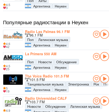
Поп
Хиты
4.5
Аргентина
Неукен
3
Популярные радиостанции в Неукен
Radio Las Palmas 96.1 FM
96.1 FM
Поп
Латинская музыка
4.6
Аргентина
Неукен
42
La Primera 550 AM
Поп
Новости
Обсуждение
4.5
Аргентина
Неукен
25
The Voice Radio 101.5 FM
101.5 FM
Танцевальная музыка
Электроника
Рок
Поп
5
Аргентина
Неукен
19
Radio Universidad CALF
103.7 FM
Новости
Обсуждение
Латинская музыка
4.9
Аргентина
Неукен