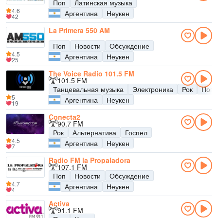
Поп
Латинская музыка
4.6
Аргентина
Неукен
42
La Primera 550 AM
Поп
Новости
Обсуждение
4.5
Аргентина
Неукен
25
The Voice Radio 101.5 FM
101.5 FM
Танцевальная музыка
Электроника
Рок
Поп
5
Аргентина
Неукен
19
Conecta2
90.7 FM
Рок
Альтернатива
Госпел
4.5
Аргентина
Неукен
7
Radio FM la Propaladora
107.1 FM
Поп
Новости
Обсуждение
4.7
Аргентина
Неукен
4
Activa
91.1 FM