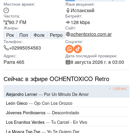
Местное время:
Язык вещания:
Испанский
Частота:
Битрейт:
90.7 FM
128 kbps
Жанры:
Сайт:
ochentoxico.com.ar
Рок
Поп
Фолк
Ретро
Телефон:
Соцсети:
+02995054563
Адрес:
Дата последней проверки:
Parra 465
8 августа 2026 г. в 03:00
Сейчас в эфире OCHENTOXICO Retro
СЕЙЧАС
Alejandro Lerner
—
Por Un Minuto De Amor
León Gieco
—
Ojo Con Los Orozco
Jóvenes Pordioseros
—
Descontrolado
Los Enanitos Verdes
—
Tu Carcel - En Vivo
La Mosca Tse-Tse
—
Yo Te Quiero Dar