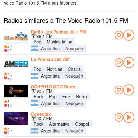
Voice Radio 101.5 FM a sus favoritos.
Radios similares a The Voice Radio 101.5 FM
Radio Las Palmas 96.1 FM
96.1 FM
Pop
Música latina
4.6
Argentina
Neuquén
42
La Primera 550 AM
Pop
Noticias
Charla
4.5
Argentina
Neuquén
25
OCHENTOXICO Retro
90.7 FM
Rock
Pop
Folk
Retro
5
Argentina
Neuquén
15
Conecta2
90.7 FM
Rock
Alternativa
Góspel
4.5
Argentina
Neuquén
7