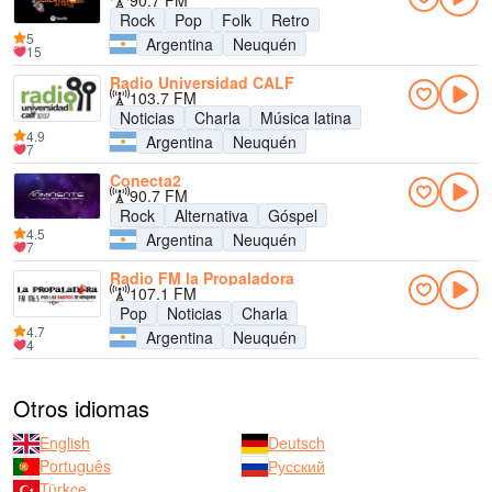
90.7 FM
Rock
Pop
Folk
Retro
5
Argentina
Neuquén
15
Radio Universidad CALF
103.7 FM
Noticias
Charla
Música latina
4.9
Argentina
Neuquén
7
Conecta2
90.7 FM
Rock
Alternativa
Góspel
4.5
Argentina
Neuquén
7
Radio FM la Propaladora
107.1 FM
Pop
Noticias
Charla
4.7
Argentina
Neuquén
4
Otros idiomas
English
Deutsch
Português
Русский
Türkçe