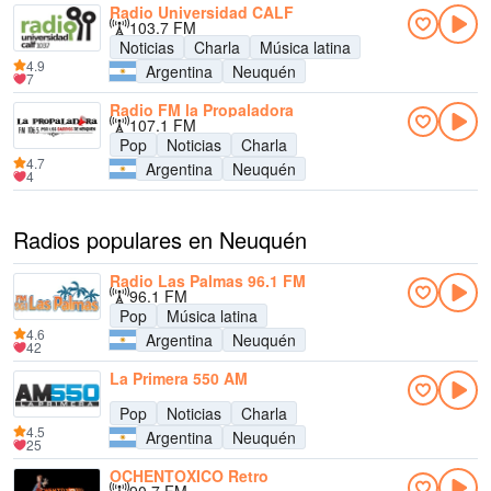
Radio Universidad CALF
103.7 FM
Noticias
Charla
Música latina
4.9
Argentina
Neuquén
7
Radio FM la Propaladora
107.1 FM
Pop
Noticias
Charla
4.7
Argentina
Neuquén
4
Radios populares en Neuquén
Radio Las Palmas 96.1 FM
96.1 FM
Pop
Música latina
4.6
Argentina
Neuquén
42
La Primera 550 AM
Pop
Noticias
Charla
4.5
Argentina
Neuquén
25
OCHENTOXICO Retro