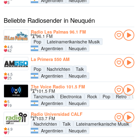
Argentinien
Neuquén
3
Beliebte Radiosender in Neuquén
Radio Las Palmas 96.1 FM
96.1 FM
Pop
Lateinamerikanische Musik
4.6
Argentinien
Neuquén
42
La Primera 550 AM
Pop
Nachrichten
Talk
4.5
Argentinien
Neuquén
25
The Voice Radio 101.5 FM
101.5 FM
Tanzmusik
Electronica
Rock
Pop
Retro
La
5
Argentinien
Neuquén
19
Radio Universidad CALF
103.7 FM
Nachrichten
Talk
Lateinamerikanische Musik
4.9
Argentinien
Neuquén
7