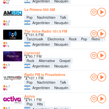
Argentinien
Neuquén
42
La Primera 550 AM
Pop
Nachrichten
Talk
4.5
Argentinien
Neuquén
25
The Voice Radio 101.5 FM
101.5 FM
Tanzmusik
Electronica
Rock
Pop
Retro
La
5
Argentinien
Neuquén
19
Conecta2
90.7 FM
Rock
Alternative
Gospel
4.5
Argentinien
Neuquén
7
Radio FM la Propaladora
107.1 FM
Pop
Nachrichten
Talk
4.7
Argentinien
Neuquén
4
Activa
91.1 FM
Pop
Hits
4.5