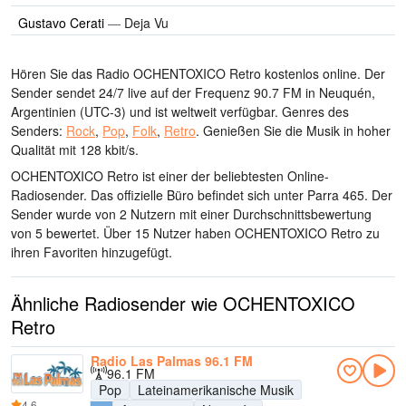
Gustavo Cerati
—
Deja Vu
Hören Sie das Radio OCHENTOXICO Retro kostenlos online. Der
Sender sendet 24/7 live
auf der Frequenz 90.7 FM
in Neuquén,
Argentinien
(UTC-3)
und ist weltweit verfügbar.
Genres des
Senders:
Rock
,
Pop
,
Folk
,
Retro
.
Genießen Sie die Musik
in hoher
Qualität
mit 128 kbit/s.
OCHENTOXICO Retro ist einer der beliebtesten Online-
Radiosender
. Das offizielle Büro befindet sich unter Parra 465
. Der
Sender wurde von 2 Nutzern mit einer Durchschnittsbewertung
von 5 bewertet. Über 15 Nutzer haben OCHENTOXICO Retro zu
ihren Favoriten hinzugefügt.
Ähnliche Radiosender wie OCHENTOXICO
Retro
Radio Las Palmas 96.1 FM
96.1 FM
Pop
Lateinamerikanische Musik
4.6