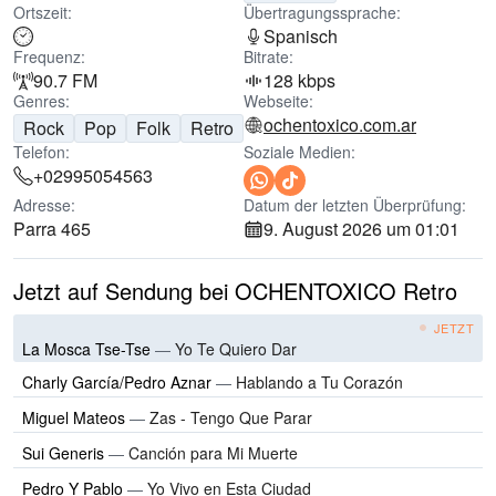
Ortszeit:
Übertragungssprache:
Spanisch
Frequenz:
Bitrate:
90.7 FM
128 kbps
Genres:
Webseite:
ochentoxico.com.ar
Rock
Pop
Folk
Retro
Telefon:
Soziale Medien:
+02995054563
Adresse:
Datum der letzten Überprüfung:
Parra 465
9. August 2026 um 01:01
Jetzt auf Sendung bei OCHENTOXICO Retro
JETZT
La Mosca Tse-Tse
—
Yo Te Quiero Dar
Charly García/Pedro Aznar
—
Hablando a Tu Corazón
Miguel Mateos
—
Zas - Tengo Que Parar
Sui Generis
—
Canción para Mi Muerte
Pedro Y Pablo
—
Yo Vivo en Esta Ciudad