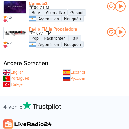
Conecta2
90.7 FM
Rock
Alternative
Gospel
4.5
Argentinien
Neuquén
7
Radio FM la Propaladora
107.1 FM
Pop
Nachrichten
Talk
4.7
Argentinien
Neuquén
4
Andere Sprachen
English
Español
Português
Русский
Türkçe
4 von 5