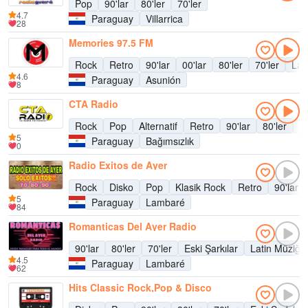
Pop
90'lar
80'ler
70'ler
4.7
Paraguay
Villarrica
28
Memories 97.5 FM
Rock
Retro
90'lar
00'lar
80'ler
70'ler
Lat
4.6
Paraguay
Asunión
8
CTA Radio
Rock
Pop
Alternatif
Retro
90'lar
80'ler
70
5
Paraguay
Bağımsızlık
0
Radio Exitos de Ayer
Rock
Disko
Pop
Klasik Rock
Retro
90'lar
5
Paraguay
Lambaré
84
Romanticas Del Ayer Radio
90'lar
80'ler
70'ler
Eski Şarkılar
Latin Müziği
4.5
Paraguay
Lambaré
62
Hits Classic Rock,Pop & Disco