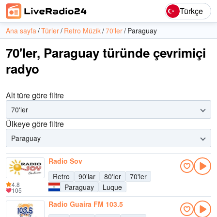
Türkçe
Ana sayfa
Türler
Retro Müzik
70'ler
Paraguay
70'ler, Paraguay türünde çevrimiçi
radyo
Alt türe göre filtre
70'ler
Ülkeye göre filtre
Paraguay
Radio Soy
Retro
90'lar
80'ler
70'ler
4.8
Paraguay
Luque
105
Radio Guaira FM 103.5