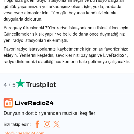
Hoşunuza giden radyo istasyonlarını seçin ve bu radyo dalgaları
günlük yaşamınızda yol arkadaşınız olsun: işte, yolda, arabada
veya evde atmosfer için. Tüm gün boyunca kendinizi olumlu
duygularla doldurun.
Paraguay ülkesindeki 70'ler radyo istasyonlarının listesini inceleyin.
Güncellemeler sık sık yapılır ve belki de daha önce duymadığınız
yeni radyo istasyonları eklenmiştir.
Favori radyo istasyonlarınızı kaybetmemek için onları favorilerinize
ekleyin. Yenilerini keşfedin, sevdiklerinizi paylaşın ve LiveRadio24,
radyo dinlemenizi olabildiğince konforlu hale getirmeye çalışacaktır.
4 / 5
Dünyanın dört bir yanından müzikal keşifler
Bizi takip edin:
info@liveradio24.com