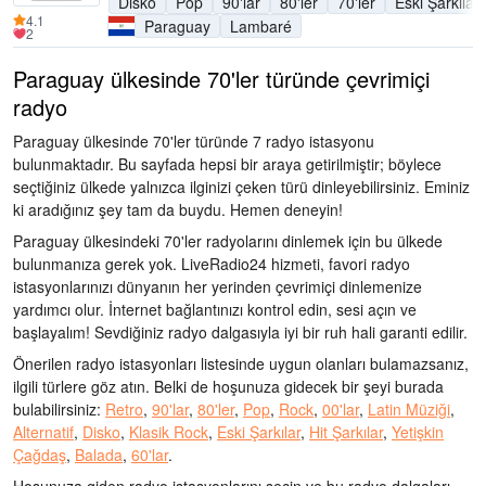
Disko
Pop
90'lar
80'ler
70'ler
Eski Şarkılar
4.1
Paraguay
Lambaré
2
Paraguay ülkesinde 70'ler türünde çevrimiçi
radyo
Paraguay ülkesinde 70'ler türünde 7 radyo istasyonu
bulunmaktadır. Bu sayfada hepsi bir araya getirilmiştir; böylece
seçtiğiniz ülkede yalnızca ilginizi çeken türü dinleyebilirsiniz. Eminiz
ki aradığınız şey tam da buydu. Hemen deneyin!
Paraguay ülkesindeki 70'ler radyolarını dinlemek için bu ülkede
bulunmanıza gerek yok. LiveRadio24 hizmeti, favori radyo
istasyonlarınızı dünyanın her yerinden çevrimiçi dinlemenize
yardımcı olur. İnternet bağlantınızı kontrol edin, sesi açın ve
başlayalım! Sevdiğiniz radyo dalgasıyla iyi bir ruh hali garanti edilir.
Önerilen radyo istasyonları listesinde uygun olanları bulamazsanız,
ilgili türlere göz atın. Belki de hoşunuza gidecek bir şeyi burada
bulabilirsiniz:
Retro
,
90'lar
,
80'ler
,
Pop
,
Rock
,
00'lar
,
Latin Müziği
,
Alternatif
,
Disko
,
Klasik Rock
,
Eski Şarkılar
,
Hit Şarkılar
,
Yetişkin
Çağdaş
,
Balada
,
60'lar
.