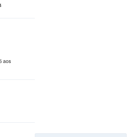
4
5 aos