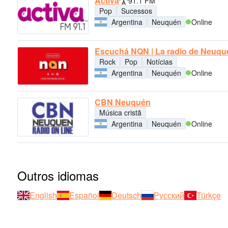
Activa
91.1 FM
Pop
Sucessos
Argentina
Neuquén
Online
Escuchá NQN | La radio de Neuqu
Rock
Pop
Notícias
Argentina
Neuquén
Online
CBN Neuquén
Música cristã
Argentina
Neuquén
Online
Outros idiomas
English
Español
Deutsch
Русский
Türkçe