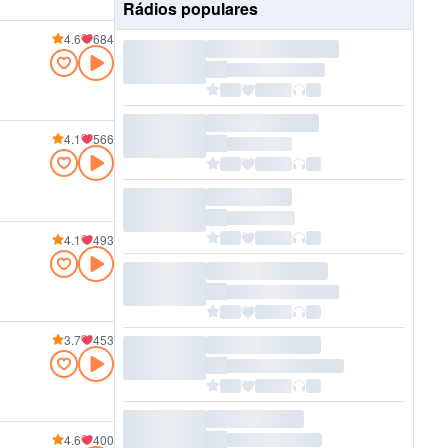
Rádios populares
4.6
684
4.1
566
4.1
493
3.7
453
4.6
400