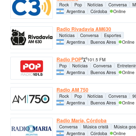
Rock
Pop
Notícias
Conversa
M
Argentina
Córdoba
Online
Radio Rivadavia AM630
Notícias
Conversa
Esportes
Argentina
Buenos Aires
Online
Radio POP
101.5 FM
Pop
Notícias
Conversa
Entreten
Argentina
Buenos Aires
Online
Radio AM 750
Rock
Pop
Notícias
Conversa
9
Argentina
Buenos Aires
Online
Radio María, Córdoba
Conversa
Música cristã
Música gos
Argentina
Córdoba
Online