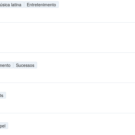
úsica latina
Entretenimento
imento
Sucessos
0s
pel