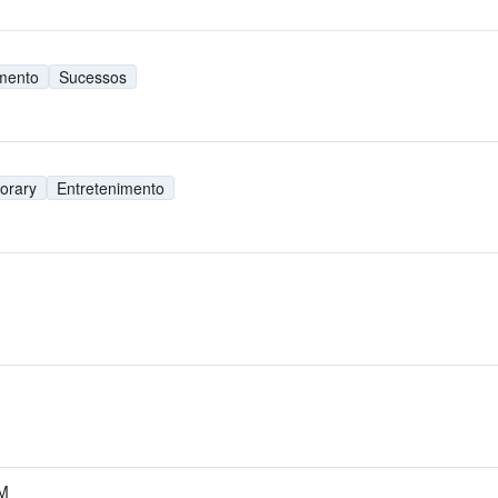
imento
Sucessos
orary
Entretenimento
FM