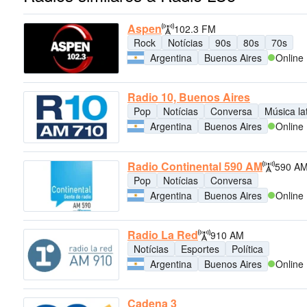
Aspen
102.3 FM
Rock
Notícias
90s
80s
70s
Argentina
Buenos Aires
Online
Radio 10, Buenos Aires
Pop
Notícias
Conversa
Música la
Argentina
Buenos Aires
Online
Radio Continental 590 AM
590 A
Pop
Notícias
Conversa
Argentina
Buenos Aires
Online
Radio La Red
910 AM
Notícias
Esportes
Política
Argentina
Buenos Aires
Online
Cadena 3