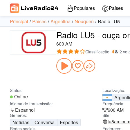
Populares
Países
Principal
Países
Argentina
Neuquén
Radio LU5
Radio LU5 - ouça on
600 AM
4
Classificação
:
2 vot
Status:
Localização:
Online
Argenti
Idioma de transmissão:
Frequência:
Espanhol
600 AM
Gêneros:
Site:
lu5am.com
Notícias
Conversa
Esportes
Redes sociais:
Endereço: