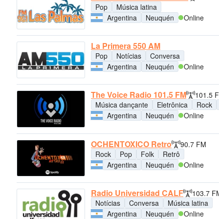
Pop
Música latina
Argentina
Neuquén
Online
La Primera 550 AM
Pop
Notícias
Conversa
Argentina
Neuquén
Online
The Voice Radio 101.5 FM
101.5 
Música dançante
Eletrônica
Rock
Argentina
Neuquén
Online
OCHENTOXICO Retro
90.7 FM
Rock
Pop
Folk
Retrô
Argentina
Neuquén
Online
Radio Universidad CALF
103.7 F
Notícias
Conversa
Música latina
Argentina
Neuquén
Online