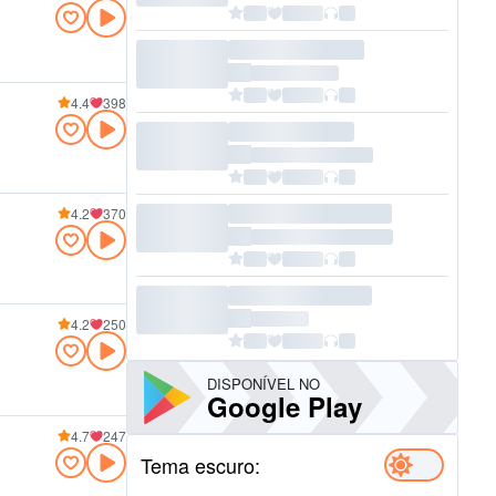
4.4
398
4.2
370
4.2
250
DISPONÍVEL NO
Google Play
4.7
247
Tema escuro: