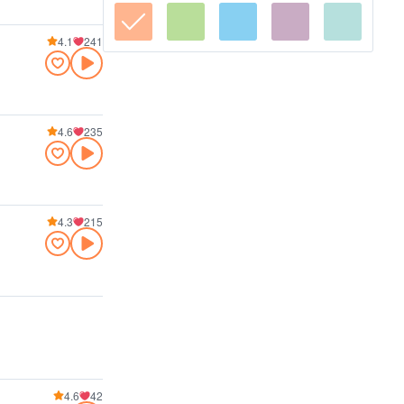
4.1
241
4.6
235
4.3
215
4.6
42