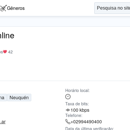
Gêneros
line
os
42
Horário local:
na
Neuquén
Taxa de bits:
100 kbps
Telefone:
.ar
+02994490400
Data da última verificação: