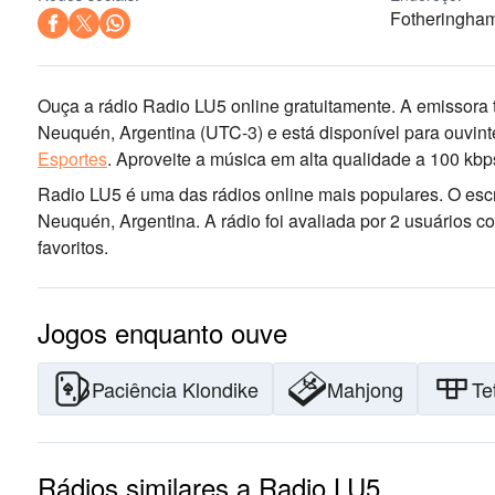
Fotheringha
Ouça a rádio Radio LU5 online gratuitamente. A emissora t
Neuquén, Argentina
(UTC-3)
e está disponível para ouvin
Esportes
.
Aproveite a música
em alta qualidade
a 100 kbp
Radio LU5 é uma das rádios online mais populares
. O esc
Neuquén, Argentina
. A rádio foi avaliada por 2 usuário
favoritos.
Jogos enquanto ouve
Paciência Klondike
Mahjong
Te
Rádios similares a Radio LU5