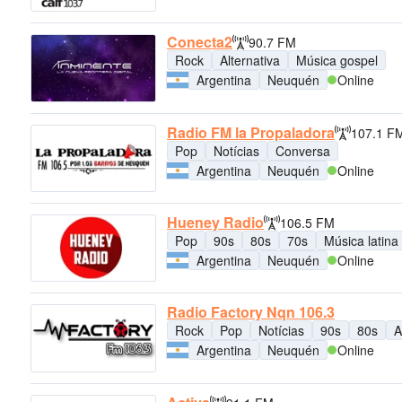
Conecta2
90.7 FM
Rock
Alternativa
Música gospel
Argentina
Neuquén
Online
Radio FM la Propaladora
107.1 F
Pop
Notícias
Conversa
Argentina
Neuquén
Online
Hueney Radio
106.5 FM
Pop
90s
80s
70s
Música latina
Argentina
Neuquén
Online
Radio Factory Nqn 106.3
Rock
Pop
Notícias
90s
80s
A
Argentina
Neuquén
Online