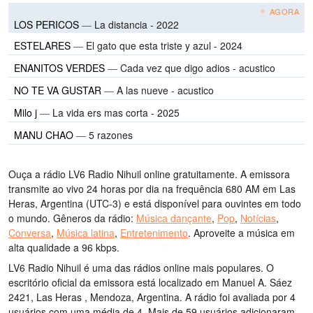
AGORA
LOS PERICOS
—
La distancia - 2022
ESTELARES
—
El gato que esta triste y azul - 2024
ENANITOS VERDES
—
Cada vez que digo adios - acustico
NO TE VA GUSTAR
—
A las nueve - acustico
Milo j
—
La vida ers mas corta - 2025
MANU CHAO
—
5 razones
Ouça a rádio LV6 Radio Nihuil online gratuitamente. A emissora
transmite ao vivo 24 horas por dia
na frequência 680 AM
em Las
Heras, Argentina
(UTC-3)
e está disponível para ouvintes em todo
o mundo.
Gêneros da rádio:
Música dançante
,
Pop
,
Notícias
,
Conversa
,
Música latina
,
Entretenimento
.
Aproveite a música
em
alta qualidade
a 96 kbps.
LV6 Radio Nihuil é uma das rádios online mais populares
. O
escritório oficial da emissora está localizado em Manuel A. Sáez
2421, Las Heras , Mendoza, Argentina
. A rádio foi avaliada por 4
usuários com uma média de 4. Mais de 59 usuários adicionaram