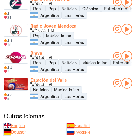
98.1 FM
Rock
Pop
Notícias
Clássico
Entretenimento
4
Argentina
Las Heras
31
Radio Joven Mendoza
107.3 FM
Pop
Música latina
4.1
Argentina
Las Heras
15
Brava
94.9 FM
Rock
Pop
Notícias
Música latina
Entretenim
4.4
Argentina
Las Heras
7
Estación del Valle
96.3 FM
Notícias
Música latina
4.3
Argentina
Las Heras
5
Outros idiomas
English
Español
Deutsch
Русский