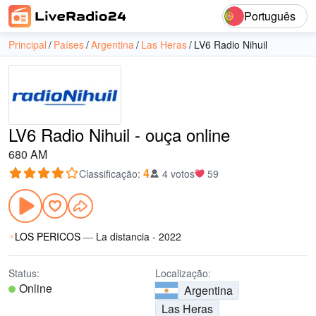
Português
Principal
Países
Argentina
Las Heras
LV6 Radio Nihuil
LV6 Radio Nihuil - ouça online
680 AM
4
Classificação
:
4 votos
59
LOS PERICOS
—
La distancia - 2022
Status:
Localização:
Online
Argentina
Las Heras