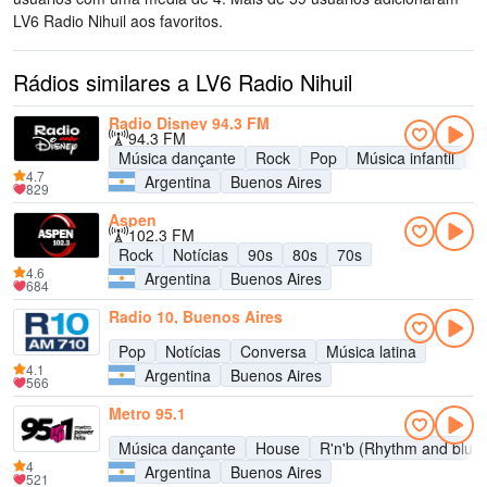
LV6 Radio Nihuil aos favoritos.
Rádios similares a LV6 Radio Nihuil
Radio Disney 94.3 FM
94.3 FM
Música dançante
Rock
Pop
Música infantil
A
4.7
Argentina
Buenos Aires
829
Aspen
102.3 FM
Rock
Notícias
90s
80s
70s
4.6
Argentina
Buenos Aires
684
Radio 10, Buenos Aires
Pop
Notícias
Conversa
Música latina
4.1
Argentina
Buenos Aires
566
Metro 95.1
Música dançante
House
R'n'b (Rhythm and blue
4
Argentina
Buenos Aires
521