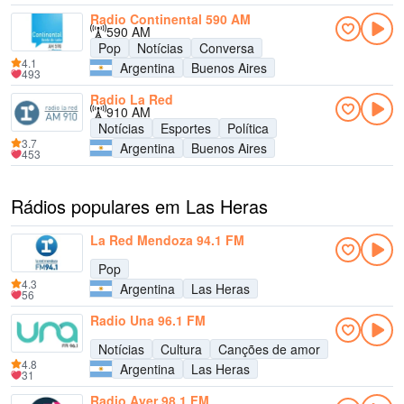
Radio Continental 590 AM
590 AM
Pop
Notícias
Conversa
4.1
Argentina
Buenos Aires
493
Radio La Red
910 AM
Notícias
Esportes
Política
3.7
Argentina
Buenos Aires
453
Rádios populares em Las Heras
La Red Mendoza 94.1 FM
Pop
4.3
Argentina
Las Heras
56
Radio Una 96.1 FM
Notícias
Cultura
Canções de amor
4.8
Argentina
Las Heras
31
Radio Ayer 98.1 FM