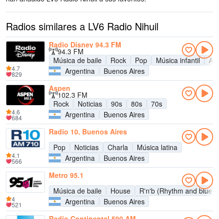
Radios similares a LV6 Radio Nihuil
Radio Disney 94.3 FM
94.3 FM
Música de baile
Rock
Pop
Música infantil
Adu
4.7
Argentina
Buenos Aires
829
Aspen
102.3 FM
Rock
Noticias
90s
80s
70s
4.6
Argentina
Buenos Aires
684
Radio 10, Buenos Aires
Pop
Noticias
Charla
Música latina
4.1
Argentina
Buenos Aires
566
Metro 95.1
Música de baile
House
R'n'b (Rhythm and blues)
4
Argentina
Buenos Aires
521
Radio Continental 590 AM