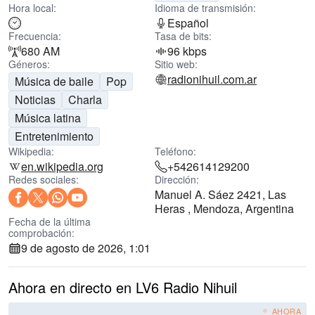
Hora local:
Idioma de transmisión:
Español
Frecuencia:
Tasa de bits:
680 AM
96 kbps
Géneros:
Sitio web:
radionihuil.com.ar
Música de baile
Pop
Noticias
Charla
Música latina
Entretenimiento
Wikipedia:
Teléfono:
en.wikipedia.org
+542614129200
Redes sociales:
Dirección:
Manuel A. Sáez 2421, Las
Heras , Mendoza, Argentina
Fecha de la última
comprobación:
9 de agosto de 2026, 1:01
Ahora en directo en LV6 Radio Nihuil
AHORA