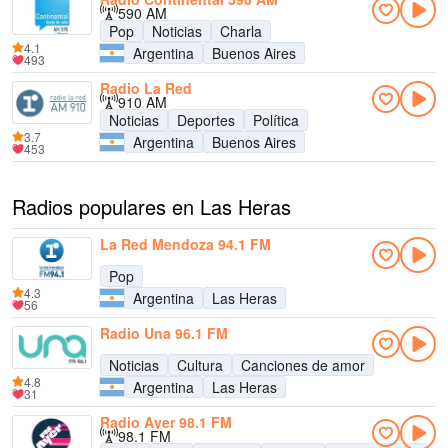
590 AM
Pop
Noticias
Charla
4.1
Argentina
Buenos Aires
493
Radio La Red
910 AM
Noticias
Deportes
Política
3.7
Argentina
Buenos Aires
453
Radios populares en Las Heras
La Red Mendoza 94.1 FM
Pop
4.3
Argentina
Las Heras
56
Radio Una 96.1 FM
Noticias
Cultura
Canciones de amor
4.8
Argentina
Las Heras
31
Radio Ayer 98.1 FM
98.1 FM