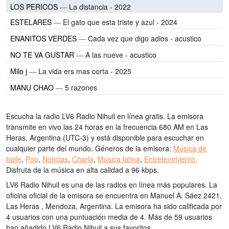
LOS PERICOS
—
La distancia - 2022
ESTELARES
—
El gato que esta triste y azul - 2024
ENANITOS VERDES
—
Cada vez que digo adios - acustico
NO TE VA GUSTAR
—
A las nueve - acustico
Milo j
—
La vida ers mas corta - 2025
MANU CHAO
—
5 razones
Escucha la radio LV6 Radio Nihuil en línea gratis. La emisora
transmite en vivo las 24 horas
en la frecuencia 680 AM
en Las
Heras, Argentina
(UTC-3)
y está disponible para escuchar en
cualquier parte del mundo.
Géneros de la emisora:
Música de
baile
,
Pop
,
Noticias
,
Charla
,
Música latina
,
Entretenimiento
.
Disfruta de la música
en alta calidad
a 96 kbps.
LV6 Radio Nihuil es una de las radios en línea más populares
. La
oficina oficial de la emisora se encuentra en Manuel A. Sáez 2421,
Las Heras , Mendoza, Argentina
. La emisora ha sido calificada por
4 usuarios con una puntuación media de 4. Más de 59 usuarios
han añadido LV6 Radio Nihuil a sus favoritos.