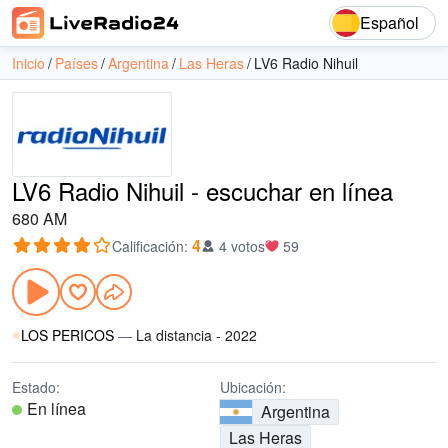
Español
Inicio
Países
Argentina
Las Heras
LV6 Radio Nihuil
LV6 Radio Nihuil - escuchar en línea
680 AM
4
Calificación
:
4 votos
59
LOS PERICOS
—
La distancia - 2022
Estado:
Ubicación:
En línea
Argentina
Las Heras