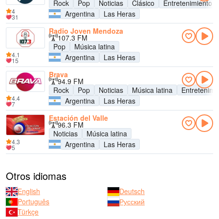
Rock
Pop
Noticias
Clásico
Entretenimiento
4
Argentina
Las Heras
31
Radio Joven Mendoza
107.3 FM
Pop
Música latina
4.1
Argentina
Las Heras
15
Brava
94.9 FM
Rock
Pop
Noticias
Música latina
Entretenimi
4.4
Argentina
Las Heras
7
Estación del Valle
96.3 FM
Noticias
Música latina
4.3
Argentina
Las Heras
5
Otros idiomas
English
Deutsch
Português
Русский
Türkçe