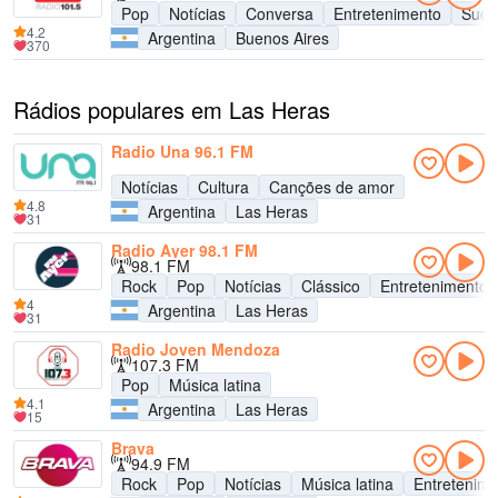
Pop
Notícias
Conversa
Entretenimento
Suce
4.2
Argentina
Buenos Aires
370
Rádios populares em Las Heras
Radio Una 96.1 FM
Notícias
Cultura
Canções de amor
4.8
Argentina
Las Heras
31
Radio Ayer 98.1 FM
98.1 FM
Rock
Pop
Notícias
Clássico
Entretenimento
4
Argentina
Las Heras
31
Radio Joven Mendoza
107.3 FM
Pop
Música latina
4.1
Argentina
Las Heras
15
Brava
94.9 FM
Rock
Pop
Notícias
Música latina
Entretenim