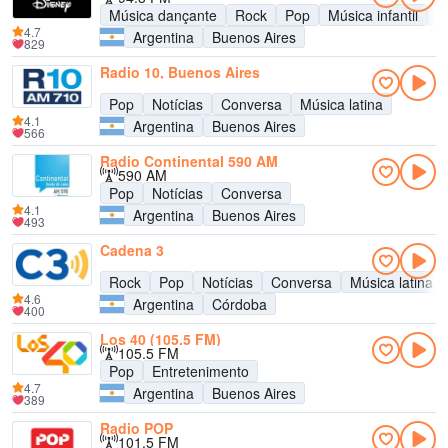
Música dançante
Rock
Pop
Música infantil
A
4.7
Argentina
Buenos Aires
829
Radio 10, Buenos Aires
Pop
Notícias
Conversa
Música latina
4.1
Argentina
Buenos Aires
566
Radio Continental 590 AM
590 AM
Pop
Notícias
Conversa
4.1
Argentina
Buenos Aires
493
Cadena 3
Rock
Pop
Notícias
Conversa
Música latina
4.6
Argentina
Córdoba
400
Los 40 (105.5 FM)
105.5 FM
Pop
Entretenimento
4.7
Argentina
Buenos Aires
389
Radio POP
101.5 FM