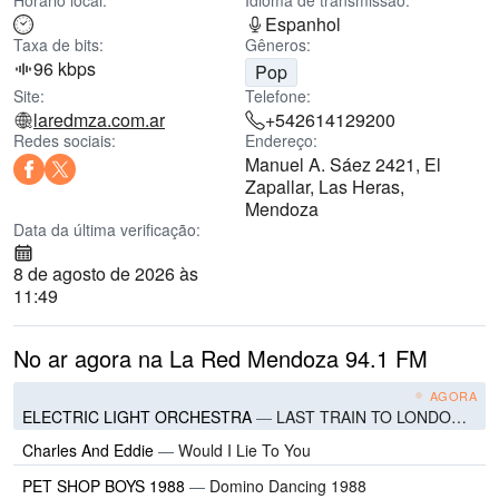
Horário local:
Idioma de transmissão:
Espanhol
Taxa de bits:
Gêneros:
96 kbps
Pop
Site:
Telefone:
laredmza.com.ar
+542614129200
Redes sociais:
Endereço:
Manuel A. Sáez 2421, El
Zapallar, Las Heras,
Mendoza
Data da última verificação:
8 de agosto de 2026 às
11:49
No ar agora na La Red Mendoza 94.1 FM
AGORA
ELECTRIC LIGHT ORCHESTRA
—
LAST TRAIN TO LONDON 1979
Charles And Eddie
—
Would I Lie To You
PET SHOP BOYS 1988
—
Domino Dancing 1988