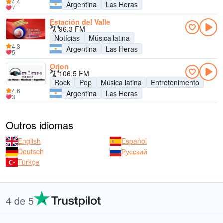
4.4
Argentina
Las Heras
7
Estación del Valle
96.3 FM
Notícias
Música latina
4.3
Argentina
Las Heras
5
Orion
106.5 FM
Rock
Pop
Música latina
Entretenimento
4.6
Argentina
Las Heras
3
Outros idiomas
English
Español
Deutsch
Русский
Türkçe
4 de 5