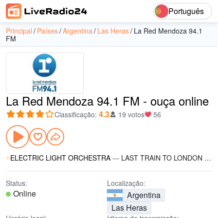
Português
Principal
Países
Argentina
Las Heras
La Red Mendoza 94.1
FM
La Red Mendoza 94.1 FM - ouça online
4.3
Classificação
:
19 votos
56
ELECTRIC LIGHT ORCHESTRA
—
LAST TRAIN TO LONDON 1979
Status:
Localização:
Online
Argentina
Las Heras