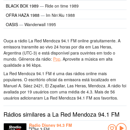
BLACK BOX 1989
—
Ride on time 1989
OFRA HAZA 1988
—
Im Nin'Alu 1988
OASIS
—
Wanderwall 1995
Ouça a rádio La Red Mendoza 94.1 FM online gratuitamente. A
emissora transmite ao vivo 24 horas por dia
em Las Heras,
Argentina
(UTC-3)
e está disponível para ouvintes em todo o
mundo.
Gêneros da rádio:
Pop
.
Aproveite a música
em alta
qualidade
a 96 kbps.
La Red Mendoza 94.1 FM é uma das rádios online mais
populares
. O escritório oficial da emissora está localizado em
Manuel A. Sáez 2421, El Zapallar, Las Heras, Mendoza
. A rádio foi
avaliada por 19 usuários com uma média de 4.3. Mais de 56
usuários adicionaram La Red Mendoza 94.1 FM aos favoritos.
Rádios similares a La Red Mendoza 94.1 FM
Radio Disney 94.3 FM
94.3 FM