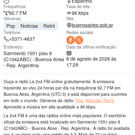
Espanhol
Frequência:
Taxa de bits:
92.7 FM
96 kbps
Gêneros:
Site:
buenosaires.gob.ar
Pop
Notícias
Retrô
Telefone:
Redes sociais:
+5371-4637
Endereço:
Data da última verificação:
Sarmiento 1551 piso 8
8 de agosto de 2026 às
(C1042ABC) - Buenos Aires
17:29
- Rep. Argentina.
Ouça a rádio La 2x4 FM online gratuitamente. A emissora
transmite ao vivo 24 horas por dia
na frequência 92.7 FM
em
Buenos Aires, Argentina
(UTC-3)
e está disponível para ouvintes
em todo o mundo.
Gêneros da rádio:
Pop
,
Notícias
,
Retrô
.
Aproveite a música
em alta qualidade
a 96 kbps.
La 2x4 FM é uma das rádios online mais populares
. O escritório
oficial da emissora está localizado em Sarmiento 1551 piso 8
(C1042ABC) - Buenos Aires - Rep. Argentina.
. A rádio foi avaliada
por 4 usuários com uma média de 3.2. Mais de 73 usuários