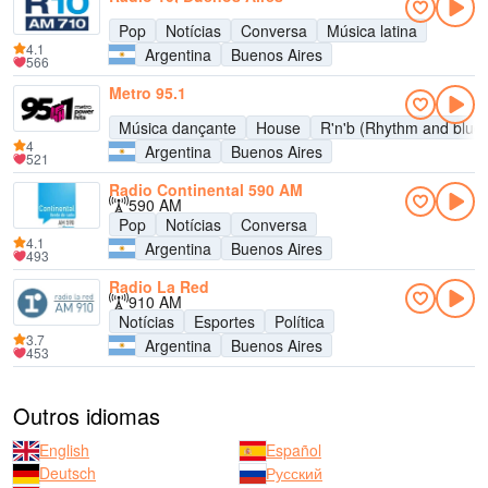
Pop
Notícias
Conversa
Música latina
4.1
Argentina
Buenos Aires
566
Metro 95.1
Música dançante
House
R'n'b (Rhythm and blue
4
Argentina
Buenos Aires
521
Radio Continental 590 AM
590 AM
Pop
Notícias
Conversa
4.1
Argentina
Buenos Aires
493
Radio La Red
910 AM
Notícias
Esportes
Política
3.7
Argentina
Buenos Aires
453
Outros idiomas
English
Español
Deutsch
Русский