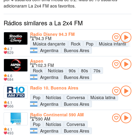
adicionaram La 2x4 FM aos favoritos.
Rádios similares a La 2x4 FM
Radio Disney 94.3 FM
94.3 FM
Música dançante
Rock
Pop
Música infantil
A
4.7
Argentina
Buenos Aires
829
Aspen
102.3 FM
Rock
Notícias
90s
80s
70s
4.6
Argentina
Buenos Aires
684
Radio 10, Buenos Aires
Pop
Notícias
Conversa
Música latina
4.1
Argentina
Buenos Aires
566
Radio Continental 590 AM
590 AM
Pop
Notícias
Conversa
4.1
Argentina
Buenos Aires
493