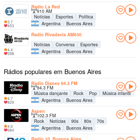
Radio La Red
910 AM
Notícias
Esportes
Política
3.7
Argentina
Buenos Aires
453
Radio Rivadavia AM630
Notícias
Conversa
Esportes
4.4
Argentina
Buenos Aires
398
Rádios populares em Buenos Aires
Radio Disney 94.3 FM
94.3 FM
Música dançante
Rock
Pop
Música infantil
A
4.7
Argentina
Buenos Aires
829
Aspen
102.3 FM
Rock
Notícias
90s
80s
70s
4.6
Argentina
Buenos Aires
684
Radio 10, Buenos Aires