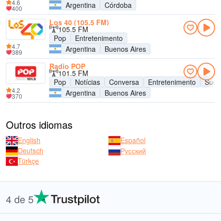
4.6
Argentina
Córdoba
400
Los 40 (105.5 FM)
105.5 FM
Pop
Entretenimento
4.7
Argentina
Buenos Aires
389
Radio POP
101.5 FM
Pop
Notícias
Conversa
Entretenimento
Suce
4.2
Argentina
Buenos Aires
370
Outros idiomas
English
Español
Deutsch
Русский
Türkçe
4 de 5