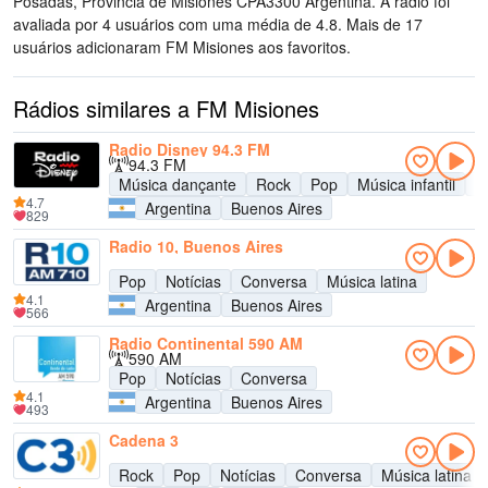
Posadas, Provincia de Misiones CPA3300 Argentina
. A rádio foi
avaliada por 4 usuários com uma média de 4.8. Mais de 17
usuários adicionaram FM Misiones aos favoritos.
Rádios similares a FM Misiones
Radio Disney 94.3 FM
94.3 FM
Música dançante
Rock
Pop
Música infantil
A
4.7
Argentina
Buenos Aires
829
Radio 10, Buenos Aires
Pop
Notícias
Conversa
Música latina
4.1
Argentina
Buenos Aires
566
Radio Continental 590 AM
590 AM
Pop
Notícias
Conversa
4.1
Argentina
Buenos Aires
493
Cadena 3
Rock
Pop
Notícias
Conversa
Música latina