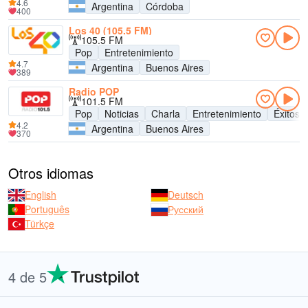
4.6
Argentina
Córdoba
400
Los 40 (105.5 FM)
105.5 FM
Pop
Entretenimiento
4.7
Argentina
Buenos Aires
389
Radio POP
101.5 FM
Pop
Noticias
Charla
Entretenimiento
Éxitos
4.2
Argentina
Buenos Aires
370
Otros idiomas
English
Deutsch
Português
Русский
Türkçe
4 de 5