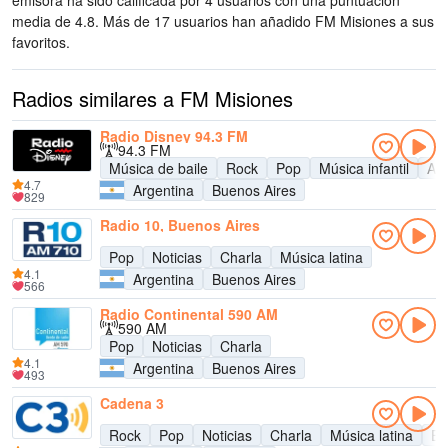
emisora ha sido calificada por 4 usuarios con una puntuación
media de 4.8. Más de 17 usuarios han añadido FM Misiones a sus
favoritos.
Radios similares a FM Misiones
Radio Disney 94.3 FM
94.3 FM
Música de baile
Rock
Pop
Música infantil
Adu
4.7
Argentina
Buenos Aires
829
Radio 10, Buenos Aires
Pop
Noticias
Charla
Música latina
4.1
Argentina
Buenos Aires
566
Radio Continental 590 AM
590 AM
Pop
Noticias
Charla
4.1
Argentina
Buenos Aires
493
Cadena 3
Rock
Pop
Noticias
Charla
Música latina
En