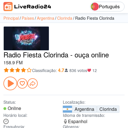
Português
Principal
Países
Argentina
Clorinda
Radio Fiesta Clorinda
Radio Fiesta Clorinda - ouça online
158.9 FM
4.7
Classificação
:
836 votos
12
Status:
Localização:
Online
Argentina
Clorinda
Horário local:
Idioma de transmissão:
Espanhol
Frequência:
Gêneros: