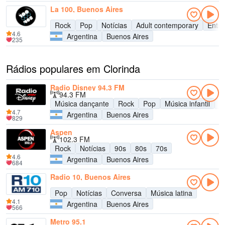
La 100, Buenos Aires
Rock
Pop
Notícias
Adult contemporary
Entre
4.6
Argentina
Buenos Aires
235
Rádios populares em Clorinda
Radio Disney 94.3 FM
94.3 FM
Música dançante
Rock
Pop
Música infantil
A
4.7
Argentina
Buenos Aires
829
Aspen
102.3 FM
Rock
Notícias
90s
80s
70s
4.6
Argentina
Buenos Aires
684
Radio 10, Buenos Aires
Pop
Notícias
Conversa
Música latina
4.1
Argentina
Buenos Aires
566
Metro 95.1