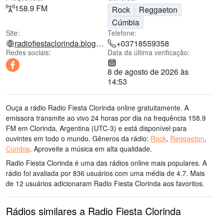
158.9 FM
Rock
Reggaeton
Cúmbia
Site:
Telefone:
radiofiestaclorinda.blogspot.com
+03718559358
Redes sociais:
Data da última verificação:
8 de agosto de 2026 às
14:53
Ouça a rádio Radio Fiesta Clorinda online gratuitamente. A
emissora transmite ao vivo 24 horas por dia
na frequência 158.9
FM
em Clorinda, Argentina
(UTC-3)
e está disponível para
ouvintes em todo o mundo.
Gêneros da rádio:
Rock
,
Reggaeton
,
Cúmbia
.
Aproveite a música
em alta qualidade
.
Radio Fiesta Clorinda é uma das rádios online mais populares
. A
rádio foi avaliada por 836 usuários com uma média de 4.7. Mais
de 12 usuários adicionaram Radio Fiesta Clorinda aos favoritos.
Rádios similares a Radio Fiesta Clorinda