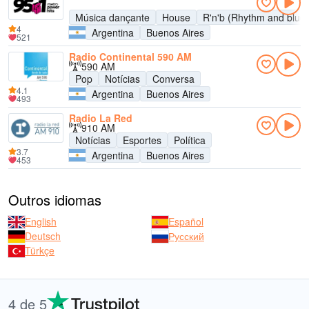
Música dançante
House
R'n'b (Rhythm and blue
4
Argentina
Buenos Aires
521
Radio Continental 590 AM
590 AM
Pop
Notícias
Conversa
4.1
Argentina
Buenos Aires
493
Radio La Red
910 AM
Notícias
Esportes
Política
3.7
Argentina
Buenos Aires
453
Outros idiomas
English
Español
Deutsch
Русский
Türkçe
4 de 5