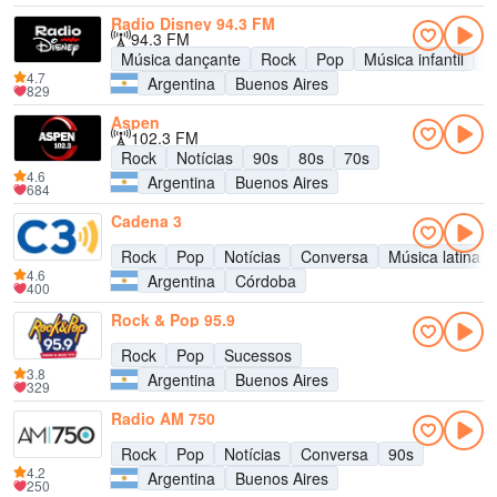
Radio Disney 94.3 FM
94.3 FM
Música dançante
Rock
Pop
Música infantil
A
4.7
Argentina
Buenos Aires
829
Aspen
102.3 FM
Rock
Notícias
90s
80s
70s
4.6
Argentina
Buenos Aires
684
Cadena 3
Rock
Pop
Notícias
Conversa
Música latina
4.6
Argentina
Córdoba
400
Rock & Pop 95.9
Rock
Pop
Sucessos
3.8
Argentina
Buenos Aires
329
Radio AM 750
Rock
Pop
Notícias
Conversa
90s
4.2
Argentina
Buenos Aires
250