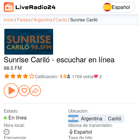
Español
Inicio
Países
Argentina
Cariló
Sunrise Cariló
Sunrise Cariló - escuchar en línea
98.5 FM
4.9
Calificación
:
1769 votos
2
Estado:
Ubicación:
En línea
Argentina
Cariló
Hora local:
Idioma de transmisión:
Español
Frecuencia:
Tasa de bits: