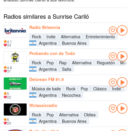
Radios similares a Sunrise Cariló
Radio Britannia
Rock
Indie
Alternativa
Entretenimiento
4.1
Argentina
Buenos Aires
33
Probando con de Todo
Rock
Pop
Rap
Alternativa
Reguetón
Músic
4.8
Argentina
Salta
31
Delorean FM 91.9
Música de baile
Rock
Pop
Clásico
Indie
Al
5
Argentina
Necochea
22
Wclassicradio
Rock
Pop
Alternativa
Oldies
5
Argentina
Buenos Aires
20