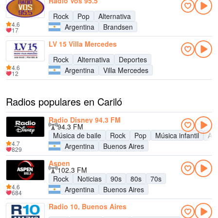
Radio Vos 95.5
Rock
Pop
Alternativa
4.6
Argentina
Brandsen
17
LV 15 Villa Mercedes
Rock
Alternativa
Deportes
4.6
Argentina
Villa Mercedes
12
Radios populares en Cariló
Radio Disney 94.3 FM
94.3 FM
Música de baile
Rock
Pop
Música infantil
Adu
4.7
Argentina
Buenos Aires
829
Aspen
102.3 FM
Rock
Noticias
90s
80s
70s
4.6
Argentina
Buenos Aires
684
Radio 10, Buenos Aires