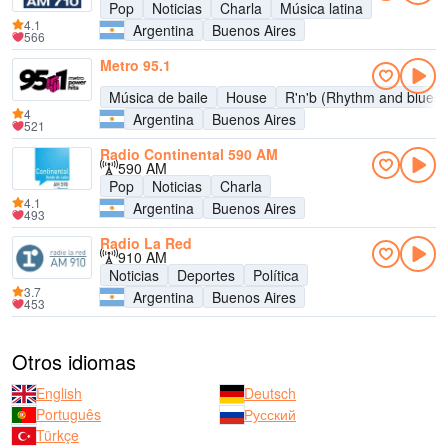
Pop
Noticias
Charla
Música latina
4.1
Argentina
Buenos Aires
566
Metro 95.1
Música de baile
House
R'n'b (Rhythm and blues)
4
Argentina
Buenos Aires
521
Radio Continental 590 AM
590 AM
Pop
Noticias
Charla
4.1
Argentina
Buenos Aires
493
Radio La Red
910 AM
Noticias
Deportes
Política
3.7
Argentina
Buenos Aires
453
Otros idiomas
English
Deutsch
Português
Русский
Türkçe