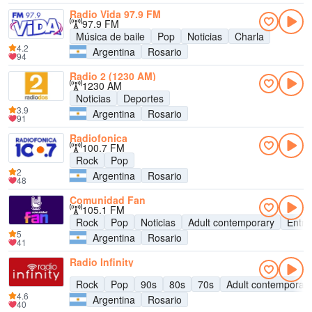
Radio Vida 97.9 FM
97.9 FM
Música de baile
Pop
Noticias
Charla
4.2
Argentina
Rosario
94
Radio 2 (1230 AM)
1230 AM
Noticias
Deportes
3.9
Argentina
Rosario
91
Radiofonica
100.7 FM
Rock
Pop
2
Argentina
Rosario
48
Comunidad Fan
105.1 FM
Rock
Pop
Noticias
Adult contemporary
Entre
5
Argentina
Rosario
41
Radio Infinity
Rock
Pop
90s
80s
70s
Adult contemporar
4.6
Argentina
Rosario
40