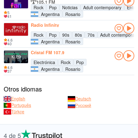
105.1 FM
Rock
Pop
Noticias
Adult contemporary
Entre
5
Argentina
Rosario
41
Radio Infinity
Rock
Pop
90s
80s
70s
Adult contemporar
4.6
Argentina
Rosario
40
Cristal FM 107.9
Electrónica
Rock
Pop
4.6
Argentina
Rosario
37
Otros idiomas
English
Deutsch
Português
Русский
Türkçe
4 de 5