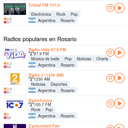
Cristal FM 107.9
Electrónica
Rock
Pop
4.6
Argentina
Rosario
37
Radios populares en Rosario
Radio Vida 97.9 FM
97.9 FM
Música de baile
Pop
Noticias
Charla
4.2
Argentina
Rosario
94
Radio 2 (1230 AM)
1230 AM
Noticias
Deportes
3.9
Argentina
Rosario
91
Radiofonica
100.7 FM
Rock
Pop
2
Argentina
Rosario
48
Comunidad Fan