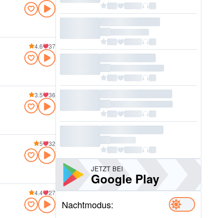
4.6
37
3.5
36
5
32
JETZT BEI
Google Play
4.4
27
Nachtmodus: