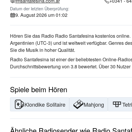
fmsantafesina.com.ar
+0341 - 6
Datum der letzten Überprüfung:
9. August 2026 um 01:02
Hören Sie das Radio Radio Santafesina kostenlos online. 
Argentinien
(UTC-3)
und ist weltweit verfügbar.
Genres des
Sie die Musik
in hoher Qualität
.
Radio Santafesina ist einer der beliebtesten Online-Radio
Durchschnittsbewertung von 3.8 bewertet. Über 30 Nutzer 
Spiele beim Hören
Klondike Solitaire
Mahjong
Tetr
Ähnliche Radiosender wie Radio Santa