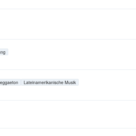
ung
eggaeton
Lateinamerikanische Musik