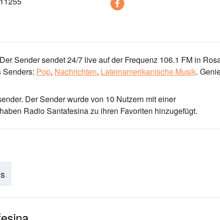
411255
Der Sender sendet 24/7 live
auf der Frequenz 106.1 FM
in Rosa
 Senders:
Pop
,
Nachrichten
,
Lateinamerikanische Musik
.
Geni
sender
. Der Sender wurde von 10 Nutzern mit einer
haben Radio Santafesina zu ihren Favoriten hinzugefügt.
is
fesina