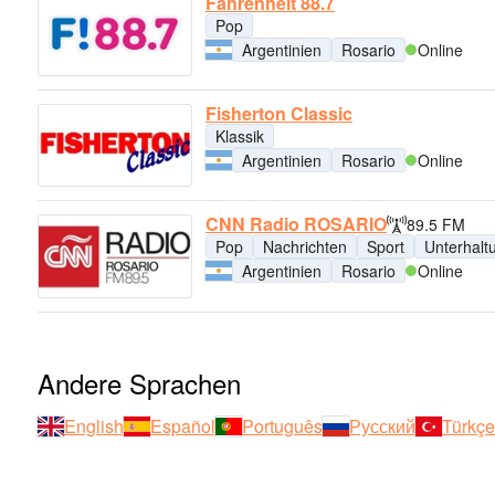
Fahrenheit 88.7
Pop
Argentinien
Rosario
Online
Fisherton Classic
Klassik
Argentinien
Rosario
Online
CNN Radio ROSARIO
89.5 FM
Pop
Nachrichten
Sport
Unterhalt
Argentinien
Rosario
Online
Andere Sprachen
English
Español
Português
Русский
Türkçe