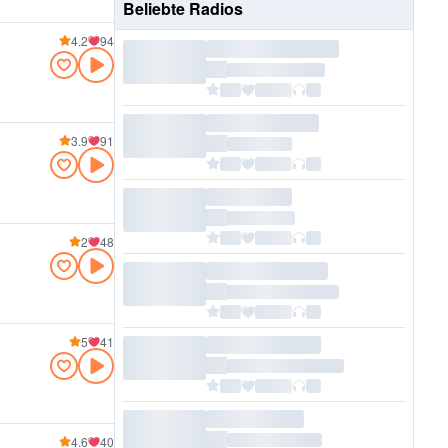
Beliebte Radios
4.2
94
3.9
91
2
48
5
41
4.6
40