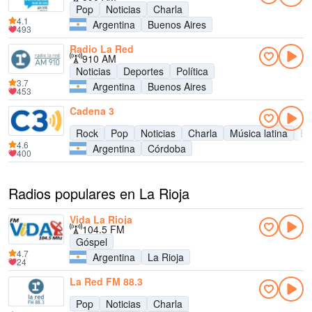
Pop
Noticias
Charla
4.1
Argentina
Buenos Aires
493
Radio La Red
910 AM
Noticias
Deportes
Política
3.7
Argentina
Buenos Aires
453
Cadena 3
Rock
Pop
Noticias
Charla
Música latina
En
4.6
Argentina
Córdoba
400
Radios populares en La Rioja
Vida La Rioja
104.5 FM
Góspel
4.7
Argentina
La Rioja
24
La Red FM 88.3
Pop
Noticias
Charla