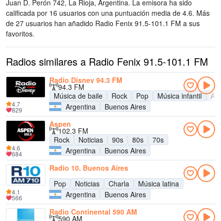
Juan D. Perón 742, La Rioja, Argentina
. La emisora ha sido
calificada por 16 usuarios con una puntuación media de 4.6. Más
de 27 usuarios han añadido Radio Fenix 91.5-101.1 FM a sus
favoritos.
Radios similares a Radio Fenix 91.5-101.1 FM
Radio Disney 94.3 FM
94.3 FM
Música de baile
Rock
Pop
Música infantil
Adu
4.7
Argentina
Buenos Aires
829
Aspen
102.3 FM
Rock
Noticias
90s
80s
70s
4.6
Argentina
Buenos Aires
684
Radio 10, Buenos Aires
Pop
Noticias
Charla
Música latina
4.1
Argentina
Buenos Aires
566
Radio Continental 590 AM
590 AM