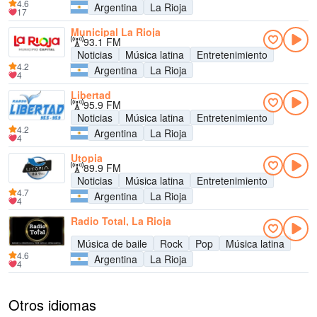
4.6
Argentina
La Rioja
17
Municipal La Rioja
93.1 FM
Noticias
Música latina
Entretenimiento
4.2
Argentina
La Rioja
4
Libertad
95.9 FM
Noticias
Música latina
Entretenimiento
4.2
Argentina
La Rioja
4
Utopia
89.9 FM
Noticias
Música latina
Entretenimiento
4.7
Argentina
La Rioja
4
Radio Total, La Rioja
Música de baile
Rock
Pop
Música latina
4.6
Argentina
La Rioja
4
Otros idiomas