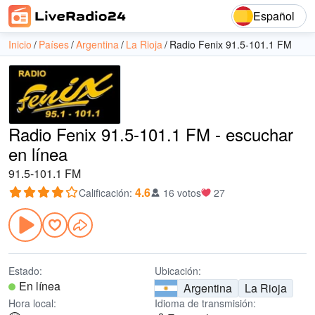
Español
Inicio
Países
Argentina
La Rioja
Radio Fenix 91.5-101.1 FM
Radio Fenix 91.5-101.1 FM - escuchar
en línea
91.5-101.1 FM
4.6
Calificación
:
16 votos
27
Estado:
Ubicación:
En línea
Argentina
La Rioja
Hora local:
Idioma de transmisión: