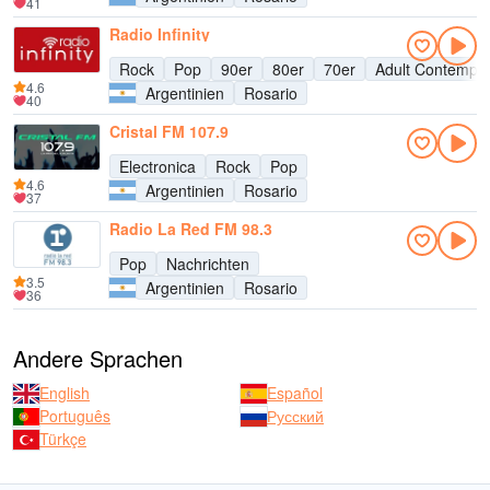
41
Radio Infinity
Rock
Pop
90er
80er
70er
Adult Contempo
4.6
Argentinien
Rosario
40
Cristal FM 107.9
Electronica
Rock
Pop
4.6
Argentinien
Rosario
37
Radio La Red FM 98.3
Pop
Nachrichten
3.5
Argentinien
Rosario
36
Andere Sprachen
English
Español
Português
Русский
Türkçe