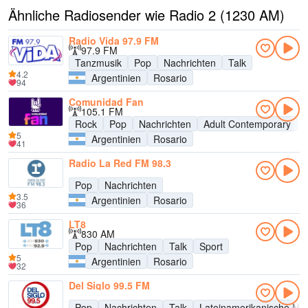
Ähnliche Radiosender wie Radio 2 (1230 AM)
Radio Vida 97.9 FM
97.9 FM
Tanzmusik
Pop
Nachrichten
Talk
4.2
Argentinien
Rosario
94
Comunidad Fan
105.1 FM
Rock
Pop
Nachrichten
Adult Contemporary
U
5
Argentinien
Rosario
41
Radio La Red FM 98.3
Pop
Nachrichten
3.5
Argentinien
Rosario
36
LT8
830 AM
Pop
Nachrichten
Talk
Sport
5
Argentinien
Rosario
32
Del Siglo 99.5 FM
Pop
Nachrichten
Talk
Lateinamerikanische Mu