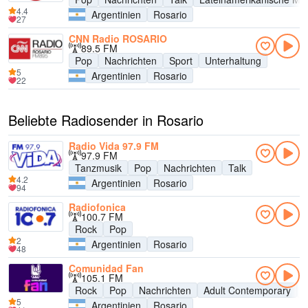
4.4
Argentinien
Rosario
27
CNN Radio ROSARIO
89.5 FM
Pop
Nachrichten
Sport
Unterhaltung
5
Argentinien
Rosario
22
Beliebte Radiosender in Rosario
Radio Vida 97.9 FM
97.9 FM
Tanzmusik
Pop
Nachrichten
Talk
4.2
Argentinien
Rosario
94
Radiofonica
100.7 FM
Rock
Pop
2
Argentinien
Rosario
48
Comunidad Fan
105.1 FM
Rock
Pop
Nachrichten
Adult Contemporary
U
5
Argentinien
Rosario