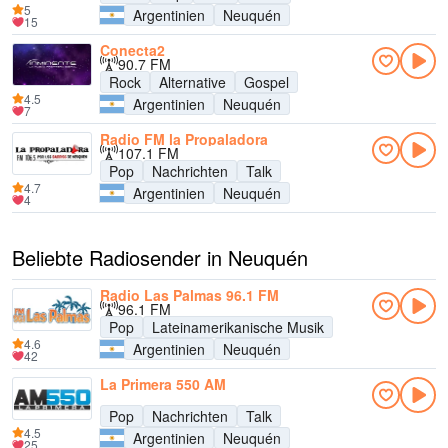
5
Argentinien
Neuquén
15
Conecta2
90.7 FM
Rock
Alternative
Gospel
4.5
Argentinien
Neuquén
7
Radio FM la Propaladora
107.1 FM
Pop
Nachrichten
Talk
4.7
Argentinien
Neuquén
4
Beliebte Radiosender in Neuquén
Radio Las Palmas 96.1 FM
96.1 FM
Pop
Lateinamerikanische Musik
4.6
Argentinien
Neuquén
42
La Primera 550 AM
Pop
Nachrichten
Talk
4.5
Argentinien
Neuquén
25