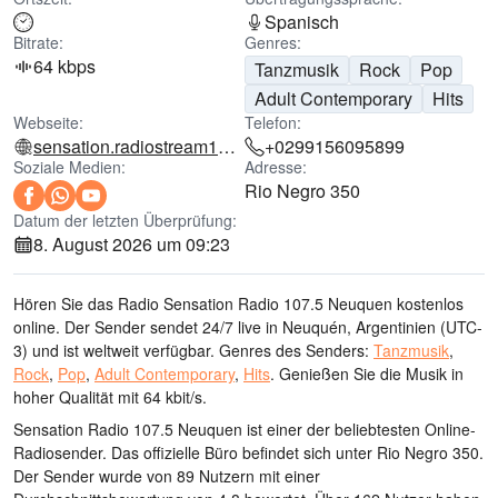
Spanisch
Bitrate:
Genres:
64 kbps
Tanzmusik
Rock
Pop
Adult Contemporary
Hits
Webseite:
Telefon:
sensation.radiostream123.com
+0299156095899
Soziale Medien:
Adresse:
Rio Negro 350
Datum der letzten Überprüfung:
8. August 2026 um 09:23
Hören Sie das Radio Sensation Radio 107.5 Neuquen kostenlos
online. Der Sender sendet 24/7 live
in Neuquén, Argentinien
(UTC-
3)
und ist weltweit verfügbar.
Genres des Senders:
Tanzmusik
,
Rock
,
Pop
,
Adult Contemporary
,
Hits
.
Genießen Sie die Musik
in
hoher Qualität
mit 64 kbit/s.
Sensation Radio 107.5 Neuquen ist einer der beliebtesten Online-
Radiosender
. Das offizielle Büro befindet sich unter Rio Negro 350
.
Der Sender wurde von 89 Nutzern mit einer