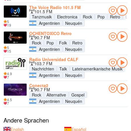
The Voice Radio 101.5 FM
101.5 FM
Tanzmusik
Electronica
Rock
Pop
Retro
La
5
Argentinien
Neuquén
19
OCHENTOXICO Retro
90.7 FM
Rock
Pop
Folk
Retro
5
Argentinien
Neuquén
15
Radio Universidad CALF
103.7 FM
Nachrichten
Talk
Lateinamerikanische Musik
4.9
Argentinien
Neuquén
7
Conecta2
90.7 FM
Rock
Alternative
Gospel
4.5
Argentinien
Neuquén
7
Andere Sprachen
English
Español