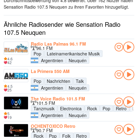
Durchschnittsbewertung von 4.8 bewertet. Über 162 Nutzer haben
Sensation Radio 107.5 Neuquen zu ihren Favoriten hinzugefügt.
Ähnliche Radiosender wie Sensation Radio
107.5 Neuquen
Radio Las Palmas 96.1 FM
96.1 FM
Pop
Lateinamerikanische Musik
4.6
Argentinien
Neuquén
42
La Primera 550 AM
Pop
Nachrichten
Talk
4.5
Argentinien
Neuquén
25
The Voice Radio 101.5 FM
101.5 FM
Tanzmusik
Electronica
Rock
Pop
Retro
La
5
Argentinien
Neuquén
19
OCHENTOXICO Retro
90.7 FM
Rock
Pop
Folk
Retro