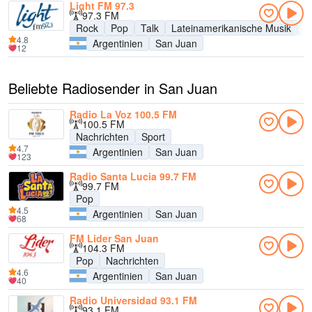
Light FM 97.3
97.3 FM
Rock
Pop
Talk
Lateinamerikanische Musik
Po
4.8
Argentinien
San Juan
12
Beliebte Radiosender in San Juan
Radio La Voz 100.5 FM
100.5 FM
Nachrichten
Sport
4.7
Argentinien
San Juan
123
Radio Santa Lucia 99.7 FM
99.7 FM
Pop
4.5
Argentinien
San Juan
68
FM Lider San Juan
104.3 FM
Pop
Nachrichten
4.6
Argentinien
San Juan
40
Radio Universidad 93.1 FM
93.1 FM