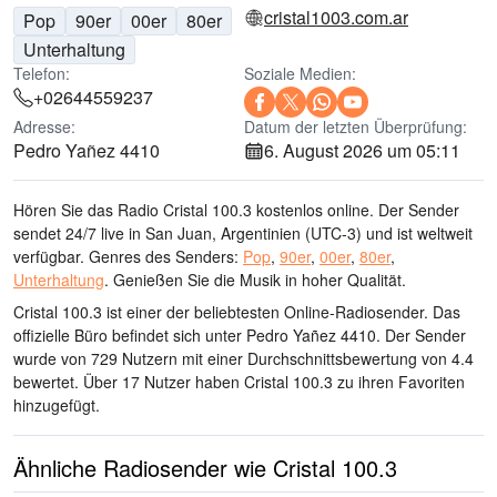
cristal1003.com.ar
Pop
90er
00er
80er
Unterhaltung
Telefon:
Soziale Medien:
+02644559237
Adresse:
Datum der letzten Überprüfung:
Pedro Yañez 4410
6. August 2026 um 05:11
Hören Sie das Radio Cristal 100.3 kostenlos online. Der Sender
sendet 24/7 live
in San Juan, Argentinien
(UTC-3)
und ist weltweit
verfügbar.
Genres des Senders:
Pop
,
90er
,
00er
,
80er
,
Unterhaltung
.
Genießen Sie die Musik
in hoher Qualität
.
Cristal 100.3 ist einer der beliebtesten Online-Radiosender
. Das
offizielle Büro befindet sich unter Pedro Yañez 4410
. Der Sender
wurde von 729 Nutzern mit einer Durchschnittsbewertung von 4.4
bewertet. Über 17 Nutzer haben Cristal 100.3 zu ihren Favoriten
hinzugefügt.
Ähnliche Radiosender wie Cristal 100.3