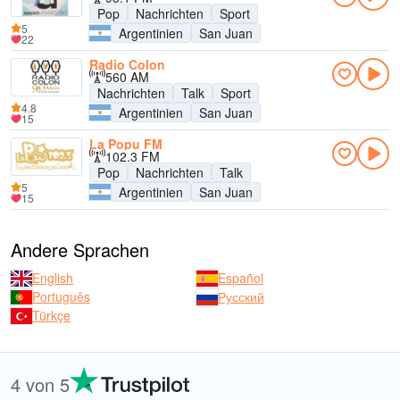
Pop
Nachrichten
Sport
5
Argentinien
San Juan
22
Radio Colon
560 AM
Nachrichten
Talk
Sport
4.8
Argentinien
San Juan
15
La Popu FM
102.3 FM
Pop
Nachrichten
Talk
5
Argentinien
San Juan
15
Andere Sprachen
English
Español
Português
Русский
Türkçe
4 von 5