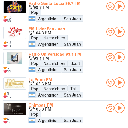
Radio Santa Lucia 99.7 FM
99.7 FM
Pop
4.5
Argentinien
San Juan
68
FM Lider San Juan
104.3 FM
Pop
Nachrichten
4.6
Argentinien
San Juan
40
Radio Universidad 93.1 FM
93.1 FM
Pop
Nachrichten
Sport
5
Argentinien
San Juan
22
La Popu FM
102.3 FM
Pop
Nachrichten
Talk
5
Argentinien
San Juan
15
Chimbas FM
105.3 FM
Pop
4.9
Argentinien
San Juan
14