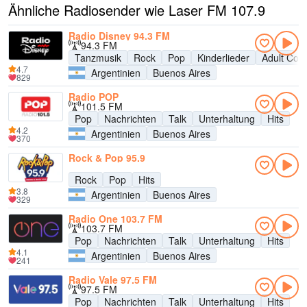
Ähnliche Radiosender wie Laser FM 107.9
Radio Disney 94.3 FM
94.3 FM
Tanzmusik
Rock
Pop
Kinderlieder
Adult Con
4.7
Argentinien
Buenos Aires
829
Radio POP
101.5 FM
Pop
Nachrichten
Talk
Unterhaltung
Hits
4.2
Argentinien
Buenos Aires
370
Rock & Pop 95.9
Rock
Pop
Hits
3.8
Argentinien
Buenos Aires
329
Radio One 103.7 FM
103.7 FM
Pop
Nachrichten
Talk
Unterhaltung
Hits
4.1
Argentinien
Buenos Aires
241
Radio Vale 97.5 FM
97.5 FM
Pop
Nachrichten
Talk
Unterhaltung
Hits