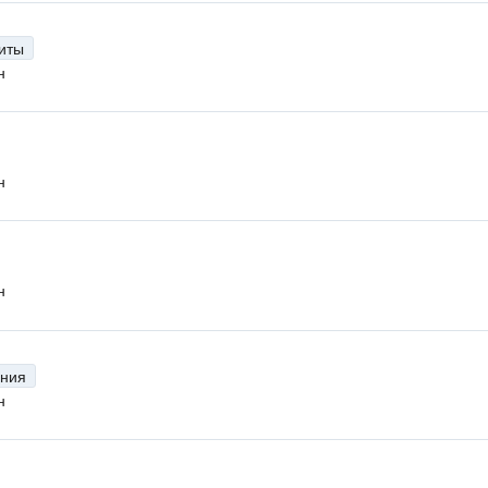
иты
н
н
н
ения
н