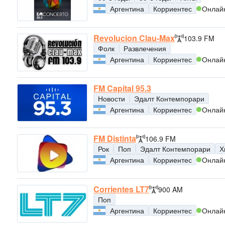
Аргентина
Корриентес
Онлай
Revolucion Clau-Max
103.9 FM
Фолк
Развлечения
Аргентина
Корриентес
Онлай
FM Capital 95.3
Новости
Эдалт Контемпорари
Аргентина
Корриентес
Онлай
FM Distinta
106.9 FM
Рок
Поп
Эдалт Контемпорари
Х
Аргентина
Корриентес
Онлай
Corrientes LT7
900 AM
Поп
Аргентина
Корриентес
Онлай