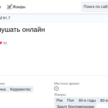
ы
Жанры
M 91.7
слушать онлайн
55
ие:
Местное время:
ина
Корриентес
Жанры:
Рок
Поп
90-е годы
80-е
Эдалт Контемпорари