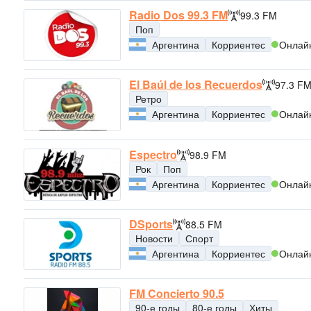
Radio Dos 99.3 FM
99.3 FM
Поп
Аргентина
Корриентес
Онлай
El Baúl de los Recuerdos
97.3 F
Ретро
Аргентина
Корриентес
Онлай
Espectro
98.9 FM
Рок
Поп
Аргентина
Корриентес
Онлай
DSports
88.5 FM
Новости
Спорт
Аргентина
Корриентес
Онлай
FM Concierto 90.5
90-е годы
80-е годы
Хиты