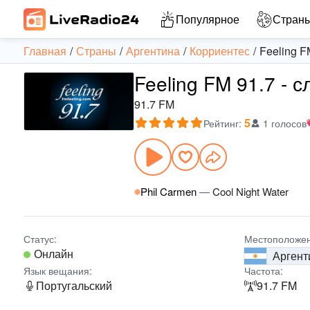
Популярное
Стран
Главная
Страны
Аргентина
Корриентес
Feeling F
Feeling FM 91.7 - 
91.7 FM
5
Рейтинг
:
1 голосов
Phil Carmen
—
Cool Night Water
Статус:
Местоположен
Онлайн
Аргент
Язык вещания:
Частота:
Португальский
91.7 FM