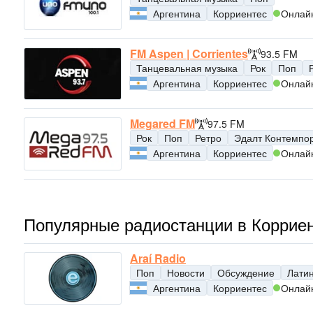
Аргентина
Корриентес
Онлай
FM Aspen | Corrientes
93.5 FM
Танцевальная музыка
Рок
Поп
Аргентина
Корриентес
Онлай
Megared FM
97.5 FM
Рок
Поп
Ретро
Эдалт Контемпо
Аргентина
Корриентес
Онлай
Популярные радиостанции в Коррие
Araí Radio
Поп
Новости
Обсуждение
Лати
Аргентина
Корриентес
Онлай