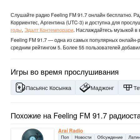
Слушайте радио Feeling FM 91.7 онлайн бесплатно. Р
Корриентес, Аргентина
(UTC-3)
и доступна для прослу
годы
,
Эдалт Контемпорари
.
Наслаждайтесь музыкой
в 
Feeling FM 91.7 — одна из самых популярных онлайн-
средним рейтингом 5. Более 55 пользователей добавил
Игры во время прослушивания
Пасьянс Косынка
Маджонг
Те
Похожие на Feeling FM 91.7 радиост
Araí Radio
Поп
Новости
Обсуждение
Лати