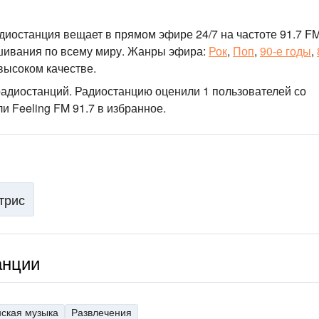
адиостанция вещает в прямом эфире 24/7
на частоте 91.7 F
шивания по всему миру.
Жанры эфира:
Рок
,
Поп
,
90-е годы
,
высоком качестве
.
радиостанций
. Радиостанцию оценили 1 пользователей со
и Feeling FM 91.7 в избранное.
трис
анции
нская музыка
Развлечения