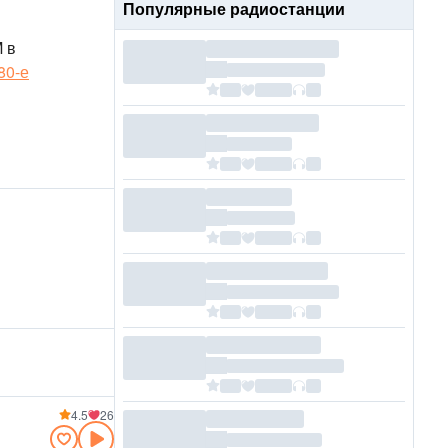
Популярные радиостанции
M
в
80-е
4.5
26