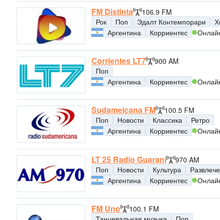
FM Distinta
106.9 FM
Рок
Поп
Эдалт Контемпорари
Х
Аргентина
Корриентес
Онлай
Corrientes LT7
900 AM
Поп
Аргентина
Корриентес
Онлай
Sudameicana FM
100.5 FM
Поп
Новости
Классика
Ретро
Аргентина
Корриентес
Онлай
LT 25 Radio Guarani
970 AM
Поп
Новости
Культура
Развлеч
Аргентина
Корриентес
Онлай
FM Uno
100.1 FM
Танцевальная музыка
Поп