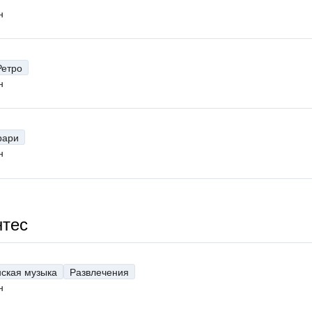
н
Ретро
н
рари
н
нтес
нская музыка
Развлечения
н