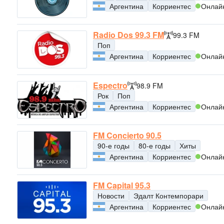
Аргентина
Корриентес
Онлай
Radio Dos 99.3 FM
99.3 FM
Поп
Аргентина
Корриентес
Онлай
Espectro
98.9 FM
Рок
Поп
Аргентина
Корриентес
Онлай
FM Concierto 90.5
90-е годы
80-е годы
Хиты
Аргентина
Корриентес
Онлай
FM Capital 95.3
Новости
Эдалт Контемпорари
Аргентина
Корриентес
Онлай