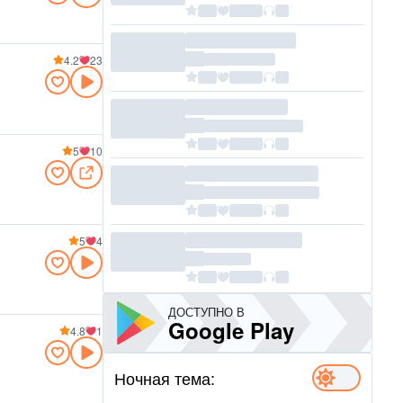
4.2
23
5
10
5
4
ДОСТУПНО В
Google Play
4.8
1
Ночная тема: