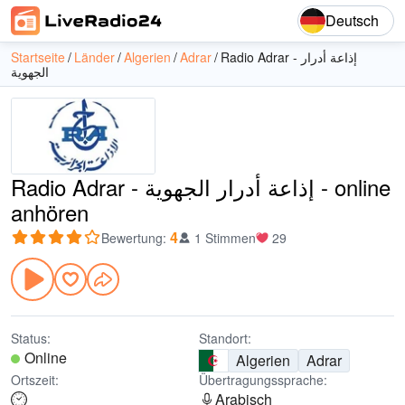
Deutsch
Startseite
Länder
Algerien
Adrar
Radio Adrar - إذاعة أدرار
الجهوية
Radio Adrar - إذاعة أدرار الجهوية - online
anhören
4
Bewertung
:
1 Stimmen
29
Status:
Standort:
Online
Algerien
Adrar
Ortszeit:
Übertragungssprache:
Arabisch