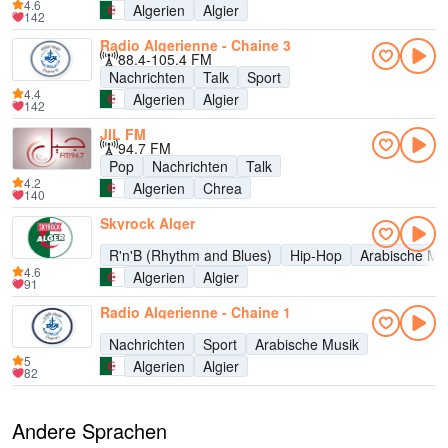
4.6
Algerien
Algier
142
Radio Algerienne - Chaine 3
88.4-105.4 FM
Nachrichten
Talk
Sport
4.4
Algerien
Algier
142
JIL FM
94.7 FM
Pop
Nachrichten
Talk
4.2
Algerien
Chrea
140
Skyrock Alger
R'n'B (Rhythm and Blues)
Hip-Hop
Arabische Mu
4.6
Algerien
Algier
91
Radio Algerienne - Chaine 1
Nachrichten
Sport
Arabische Musik
5
Algerien
Algier
82
Andere Sprachen