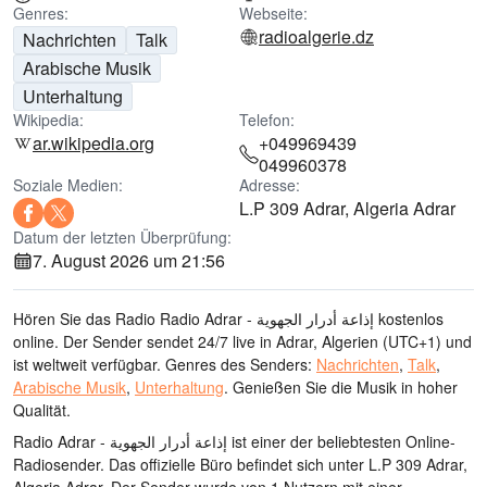
Genres:
Webseite:
radioalgerie.dz
Nachrichten
Talk
Arabische Musik
Unterhaltung
Wikipedia:
Telefon:
ar.wikipedia.org
+049969439
049960378
Soziale Medien:
Adresse:
L.P 309 Adrar, Algeria Adrar
Datum der letzten Überprüfung:
7. August 2026 um 21:56
Hören Sie das Radio Radio Adrar - إذاعة أدرار الجهوية kostenlos
online. Der Sender sendet 24/7 live
in Adrar, Algerien
(UTC+1)
und
ist weltweit verfügbar.
Genres des Senders:
Nachrichten
,
Talk
,
Arabische Musik
,
Unterhaltung
.
Genießen Sie die Musik
in hoher
Qualität
.
Radio Adrar - إذاعة أدرار الجهوية ist einer der beliebtesten Online-
Radiosender
. Das offizielle Büro befindet sich unter L.P 309 Adrar,