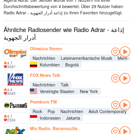
Algeria Adrar
. Der Sender wurde von 1 Nutzern mit einer
Durchschnittsbewertung von 4 bewertet. Über 29 Nutzer haben
Radio Adrar - إذاعة أدرار الجهوية zu ihren Favoriten hinzugefügt.
Ähnliche Radiosender wie Radio Adrar - إذاعة
أدرار الجهوية
Olímpica Stereo
Nachrichten
Lateinamerikanische Musik
Mereng
4.7
Kolumbien
Bogotá
3087
FOX News Talk
Nachrichten
Talk
4.4
Vereinigte Staaten
New York
3045
Prambors FM
Rock
Pop
Nachrichten
Adult Contemporary
H
4.7
Indonesien
Jakarta
2324
Mix Radio, Barranquilla