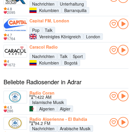
Nachrichten
Unterhaltung
4.8
Kolumbien
Barranquilla
2095
Capital FM, London
Pop
Talk
4.7
Vereinigtes Königreich
London
1764
Caracol Radio
Nachrichten
Talk
Sport
4
Kolumbien
Bogotá
1672
Beliebte Radiosender in Adrar
Radio Coran
1422 AM
Islamische Musik
4.5
Algerien
Algier
286
Radio Algerienne - El Bahdja
94.2 FM
Nachrichten
Arabische Musik