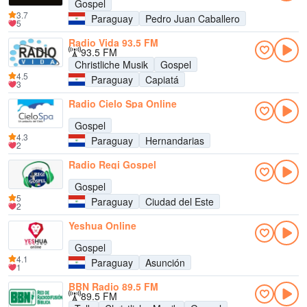
Gospel
3.7
Paraguay
Pedro Juan Caballero
5
Radio Vida 93.5 FM
93.5 FM
Christliche Musik
Gospel
4.5
Paraguay
Capiatá
3
Radio Cielo Spa Online
Gospel
4.3
Paraguay
Hernandarias
2
Radio Regi Gospel
Gospel
5
Paraguay
Ciudad del Este
2
Yeshua Online
Gospel
4.1
Paraguay
Asunción
1
BBN Radio 89.5 FM
89.5 FM