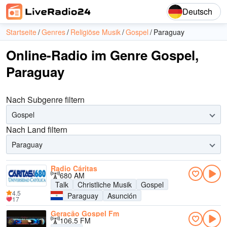
Deutsch
Startseite
Genres
Religiöse Musik
Gospel
Paraguay
Online-Radio im Genre Gospel,
Paraguay
Nach Subgenre filtern
Gospel
Nach Land filtern
Paraguay
Radio Cáritas
680 AM
Talk
Christliche Musik
Gospel
4.5
Paraguay
Asunción
17
Geração Gospel Fm
106.5 FM