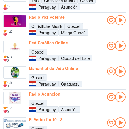
Talk
Christliche Musik
Gospel
4.1
Paraguay
Asunción
1
Radio Voz Potente
Christliche Musik
Gospel
4.2
Paraguay
Minga Guazú
1
Red Católica Online
Gospel
4.3
Paraguay
Ciudad del Este
0
Manantial de Vida Online
Gospel
4.5
Paraguay
Caaguazú
0
Radio Acuncion
Gospel
4.7
Paraguay
Asunción
0
El Verbo fm 101.3
Gospel