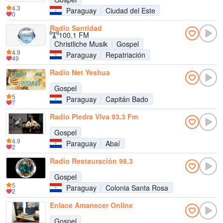
4.3
Paraguay
Ciudad del Este
0
Radio Santidad
100.1 FM
Christliche Musik
Gospel
4.9
Paraguay
Repatriación
49
Radio Net Yeshua
Gospel
5
Paraguay
Capitán Bado
7
Radio Piedra Viva 93.3 Fm
Gospel
4.9
Paraguay
Abaí
2
Radio Restauración 98.3
Gospel
5
Paraguay
Colonia Santa Rosa
2
Enlace Amanecer Online
Gospel